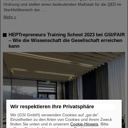
Ordnung und stellen einen bedeutenden Maßstab für die QED im
Starkfeldbereich dar. ...
Mehr »
HEPTrepreneurs Training School 2023 bei GSI/FAIR
– Wie die Wissenschaft die Gesellschaft erreichen
kann
Wir respektieren Ihre Privatsphäre
Wir (GSI GmbH) verwenden Cookies auf „gsi.de“.
Einzelheiten zu den Arten von Cookies und ihrem Zweck
finden Sie unten und in unserem
Cookie-Hinweis
. Bitte