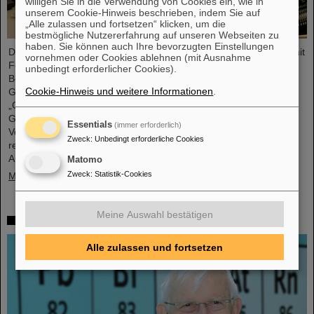
willigen Sie in die Verwendung von Cookies ein, wie in
unserem Cookie-Hinweis beschrieben, indem Sie auf
„Alle zulassen und fortsetzen“ klicken, um die
bestmögliche Nutzererfahrung auf unseren Webseiten zu
haben. Sie können auch Ihre bevorzugten Einstellungen
Die HEPTrepreneurs Training School, ein dreitägiger Workshop mit
vornehmen oder Cookies ablehnen (mit Ausnahme
Fokus auf der Förderung unternehmerischer Fähigkeiten im
unbedingt erforderlicher Cookies).
Bereich der Hochenergiephysik fand vor Kurzem auf dem
Cookie-Hinweis und weitere Informationen
.
GSI/FAIR-Campus statt. Das übergreifende Thema lautete:
„Grundlagen des Unternehmertums – wie die Wissenschaft die
Gesellschaft erreichen kann“. Der Workshop, bestehend aus
Essentials
(immer erforderlich)
Vorträgen und interaktiven Workshop-Formaten, wurde von zwei
Zweck
:
Unbedingt erforderliche Cookies
renommierten Expert*innen geleitet: Ian Tracey, CEO von
Anchored In, und Viola Hay,…
Matomo
Zweck
:
Statistik-Cookies
Mehr »
Meine Auswahl bestätigen
Trauer um Gottfried Münzenberg
Alle zulassen und fortsetzen