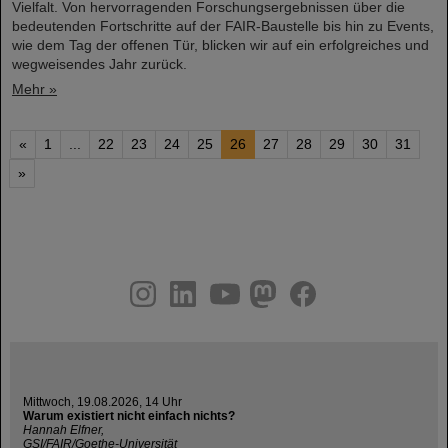
Vielfalt. Von hervorragenden Forschungsergebnissen über die
bedeutenden Fortschritte auf der FAIR-Baustelle bis hin zu Events,
wie dem Tag der offenen Tür, blicken wir auf ein erfolgreiches und
wegweisendes Jahr zurück.
Mehr »
«
1
...
22
23
24
25
26
27
28
29
30
31
»
instagram
linkedin
youtube
helmholtz.social
facebook
Mittwoch, 19.08.2026, 14 Uhr
Warum existiert nicht einfach nichts?
Hannah Elfner,
GSI/FAIR/Goethe-Universität