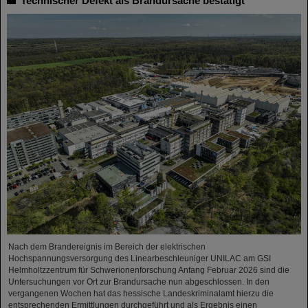
Technischer Defekt als Brandursache bestätigt
Nach dem Brandereignis im Bereich der elektrischen
Hochspannungsversorgung des Linearbeschleuniger UNILAC am GSI
Helmholtzzentrum für Schwerionenforschung Anfang Februar 2026 sind die
Untersuchungen vor Ort zur Brandursache nun abgeschlossen. In den
vergangenen Wochen hat das hessische Landeskriminalamt hierzu die
entsprechenden Ermittlungen durchgeführt und als Ergebnis einen