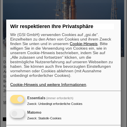
Wir respektieren Ihre Privatsphäre
Wir (GSI GmbH) verwenden Cookies auf „gsi.de“.
Einzelheiten zu den Arten von Cookies und ihrem Zweck
finden Sie unten und in unserem
Cookie-Hinweis
. Bitte
willigen Sie in die Verwendung von Cookies ein, wie in
unserem Cookie-Hinweis beschrieben, indem Sie auf
„Alle zulassen und fortsetzen“ klicken, um die
bestmögliche Nutzererfahrung auf unseren Webseiten zu
Das GSI Helmholtzzentrum für Schwerionenforschung und die internationale
haben. Sie können auch Ihre bevorzugten Einstellungen
Beschleunigeranlage FAIR haben einen wichtigen Beitrag zum Erfolg der
vornehmen oder Cookies ablehnen (mit Ausnahme
Artemis-II-Mondmission geleistet. Eine speziell entwickelte Kamera für den
unbedingt erforderlicher Cookies).
Einsatz im Weltraum wurde im Vorfeld erfolgreich unter realitätsnahen
Bedingungen am Teilchenbeschleuniger von GSI und FAIR getestet. Die
Cookie-Hinweis und weitere Informationen
.
Kamera – ein speziell angepasstes Modell der Nikon Z9 – wurde im März
2025 von der NASA am Teilchenbeschleuniger von GSI/FAIR umfangreichen
...
Essentials
(immer erforderlich)
Mehr »
Zweck
:
Unbedingt erforderliche Cookies
Matomo
Zweck
:
Statistik-Cookies
CBM-Dissertationspreis für Dario Ramirez und Pavish
Subramani