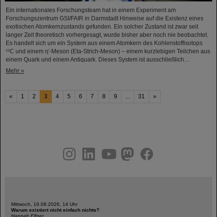
Ein internationales Forschungsteam hat in einem Experiment am
Forschungszentrum GSI/FAIR in Darmstadt Hinweise auf die Existenz eines
exotischen Atomkernzustands gefunden. Ein solcher Zustand ist zwar seit
langer Zeit theoretisch vorhergesagt, wurde bisher aber noch nie beobachtet.
Es handelt sich um ein System aus einem Atomkern des Kohlenstoffisotops
¹¹C und einem η′‑Meson (Eta-Strich-Meson) – einem kurzlebigen Teilchen aus
einem Quark und einem Antiquark. Dieses System ist ausschließlich…
Mehr »
«
1
2
3
4
5
6
7
8
9
...
31
»
instagram
linkedin
youtube
helmholtz.social
facebook
Mittwoch, 19.08.2026, 14 Uhr
Warum existiert nicht einfach nichts?
Hannah Elfner,