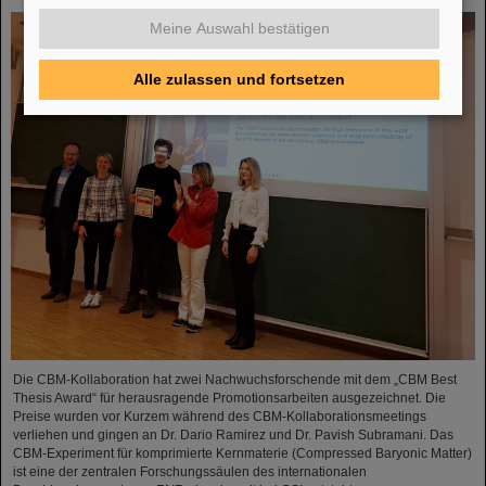
Meine Auswahl bestätigen
Alle zulassen und fortsetzen
Die CBM-Kollaboration hat zwei Nachwuchsforschende mit dem „CBM Best
Thesis Award“ für herausragende Promotionsarbeiten ausgezeichnet. Die
Preise wurden vor Kurzem während des CBM-Kollaborationsmeetings
verliehen und gingen an Dr. Dario Ramirez und Dr. Pavish Subramani. Das
CBM-Experiment für komprimierte Kernmaterie (Compressed Baryonic Matter)
ist eine der zentralen Forschungssäulen des internationalen