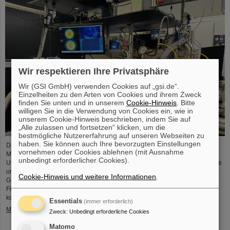
Wir respektieren Ihre Privatsphäre
Wir (GSI GmbH) verwenden Cookies auf „gsi.de“.
Einzelheiten zu den Arten von Cookies und ihrem Zweck
finden Sie unten und in unserem
Cookie-Hinweis
. Bitte
willigen Sie in die Verwendung von Cookies ein, wie in
unserem Cookie-Hinweis beschrieben, indem Sie auf
„Alle zulassen und fortsetzen“ klicken, um die
bestmögliche Nutzererfahrung auf unseren Webseiten zu
haben. Sie können auch Ihre bevorzugten Einstellungen
Das Projekt „Innovationspartnerschaft für Hochfluss-EUV-Strahlquellen in
vornehmen oder Cookies ablehnen (mit Ausnahme
Metrologie und Bildgebung (InnoEUV)” entwickelt lasergetriebene Extreme-
unbedingt erforderlicher Cookies).
Ultraviolett-(EUV)-Strahlquellen gezielt weiter für Anwendungen in Metrologie
und Bildgebung. Die Kooperation von Helmholtz Institut Jena (HI-Jena) und
Cookie-Hinweis und weitere Informationen
.
GSI Helmholtzzentrum für Schwerionenforschung in Darmstadt mit der Active
Fiber Systems GmbH (AFS) soll die Überführung in anwendungsnahe und
kommerzielle Anwendungen beschleunigen.
Essentials
(immer erforderlich)
Mehr »
Zweck
:
Unbedingt erforderliche Cookies
Matomo