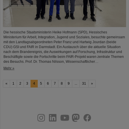
Die hessische Staatsministerin Heike Hofmann (SPD), Hessisches
Ministerium für Arbeit, Integration, Jugend und Soziales, besuchte gemeinsam
mit den Landtagsabgeordneten Peter Franz und Hartwig Jourdan (beide
CDU) GSI und FAIR in Darmstadt. Ein Austausch über die aktuelle Situation
nach dem Brandereignis, die Auswirkungen auf Forschung, Infrastruktur und
Beschäftigte sowie die Fortschritte beim FAIR-Projekt waren zentrale Themen
des Besuchs. Prof. Dr. Thomas Nilsson, Wissenschaftlicher…
Mehr »
«
1
2
3
4
5
6
7
8
9
...
31
»
instagram
linkedin
youtube
helmholtz.social
facebook