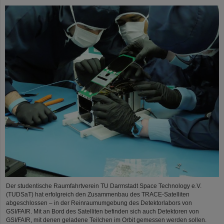
Der studentische Raumfahrtverein TU Darmstadt Space Technology e.V.
(TUDSaT) hat erfolgreich den Zusammenbau des TRACE-Satelliten
abgeschlossen – in der Reinraumumgebung des Detektorlabors von
GSI/FAIR. Mit an Bord des Satelliten befinden sich auch Detektoren von
GSI/FAIR, mit denen geladene Teilchen im Orbit gemessen werden sollen.