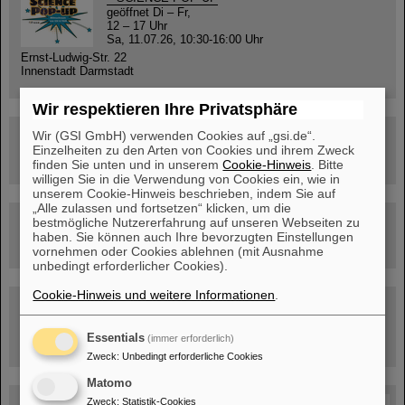
geöffnet Di – Fr,
12 – 17 Uhr
Sa, 11.07.26, 10:30-16:00 Uhr
Ernst-Ludwig-Str. 22
Innenstadt Darmstadt
Wir respektieren Ihre Privatsphäre
FAIR-Trailer: Der Weg der Teilchen durch die
Wir (GSI GmbH) verwenden Cookies auf „gsi.de“.
Beschleunigeranlage
Einzelheiten zu den Arten von Cookies und ihrem Zweck
finden Sie unten und in unserem
Cookie-Hinweis
. Bitte
willigen Sie in die Verwendung von Cookies ein, wie in
unserem Cookie-Hinweis beschrieben, indem Sie auf
„Alle zulassen und fortsetzen“ klicken, um die
Rundflug über die FAIR-Baustelle
bestmögliche Nutzererfahrung auf unseren Webseiten zu
haben. Sie können auch Ihre bevorzugten Einstellungen
vornehmen oder Cookies ablehnen (mit Ausnahme
unbedingt erforderlicher Cookies).
Cookie-Hinweis und weitere Informationen
.
Besichtigung von GSI/FAIR –
jetzt Termin buchen!
Essentials
(immer erforderlich)
Zweck
:
Unbedingt erforderliche Cookies
Matomo
Blog Beam On
Zweck
:
Statistik-Cookies