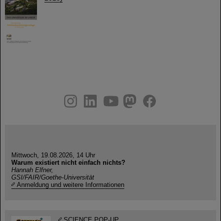
instagram
linkedin
youtube
helmholtz.social
facebook
Mittwoch, 19.08.2026, 14 Uhr
Warum existiert nicht einfach nichts?
Hannah Elfner,
GSI/FAIR/Goethe-Universität
Anmeldung und weitere Informationen
SCIENCE POP-UP