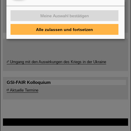
Menschen
...hinter GSI und FAIR.
Meine Auswahl bestätigen
Alle zulassen und fortsetzen
Umgang mit den Auswirkungen des Kriegs in der Ukraine
GSI-FAIR Kolloquium
Aktuelle Termine
FAIR