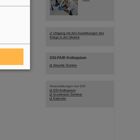
FAIR.
Umgang mit den Auswirkungen des
Kriegs in der Ukraine
GSI-FAIR Kolloquium
Aktuelle Termine
Veranstaltungen bei GSI:
GSI-Kolloquium
Accelerator Seminar
Kalender