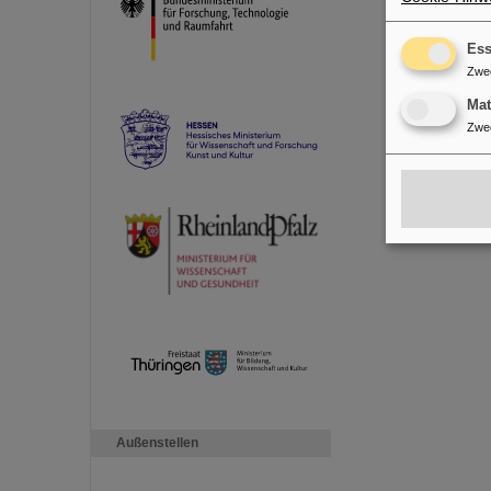
Ess
Zwe
Ma
Zwe
Außenstellen