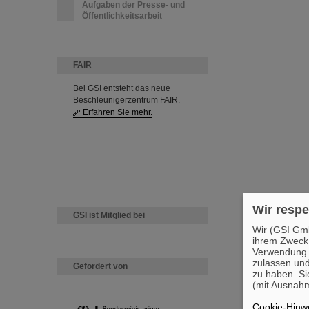
Aufgaben der Presse- und
Öffentlichkeitsarbeit
FAIR
Bei GSI entsteht das neue
Beschleunigerzentrum FAIR.
Erfahren Sie mehr.
Wir respe
GSI ist Mitglied bei
Wir (GSI Gmb
ihrem Zweck
Verwendung v
zulassen und
Gefördert von
zu haben. Si
(mit Ausnahm
Cookie-Hinwe