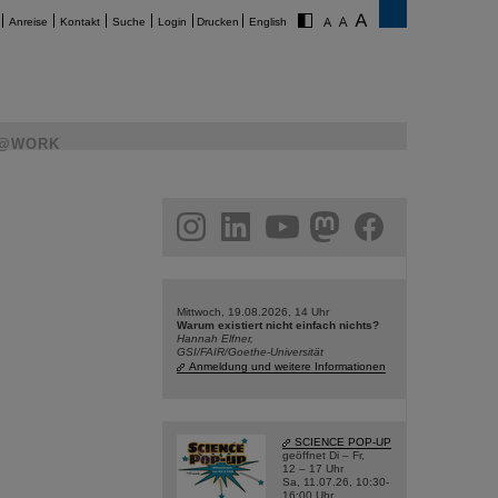
Anreise
Kontakt
Suche
Login
Drucken
English
@WORK
am
linkedin
youtube
helmholtz.social
facebook
Mittwoch, 19.08.2026, 14 Uhr
Warum existiert nicht einfach nichts?
Hannah Elfner,
GSI/FAIR/Goethe-Universität
Anmeldung und weitere Informationen
SCIENCE POP-UP
geöffnet Di – Fr,
12 – 17 Uhr
Sa, 11.07.26, 10:30-
16:00 Uhr