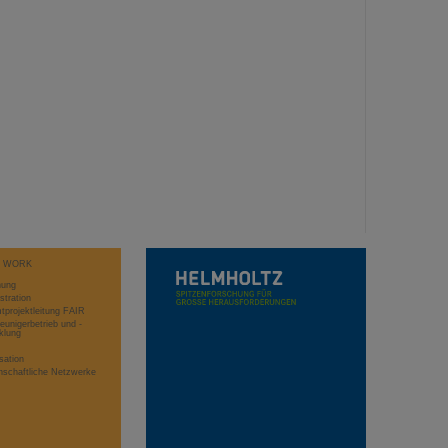
T WORK
hung
stration
projektleitung FAIR
eunigerbetrieb und -
klung
sation
schaftliche Netzwerke