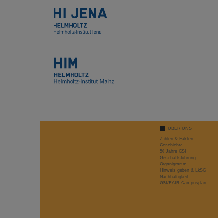
ÜBER UNS
Zahlen & Fakten
Geschichte
50 Jahre GSI
Geschäftsführung
Organigramm
Hinweis geben & LkSG
Nachhaltigkeit
GSI/FAIR-Campusplan