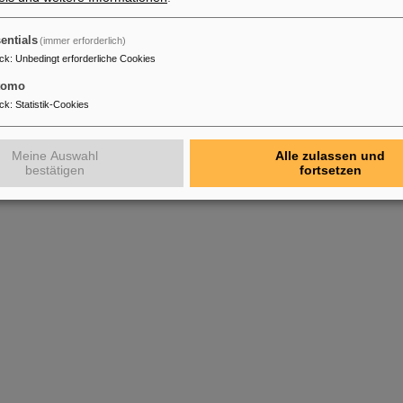
entials
(immer erforderlich)
ck
:
Unbedingt erforderliche Cookies
tomo
ck
:
Statistik-Cookies
Meine Auswahl
Alle zulassen und
bestätigen
fortsetzen