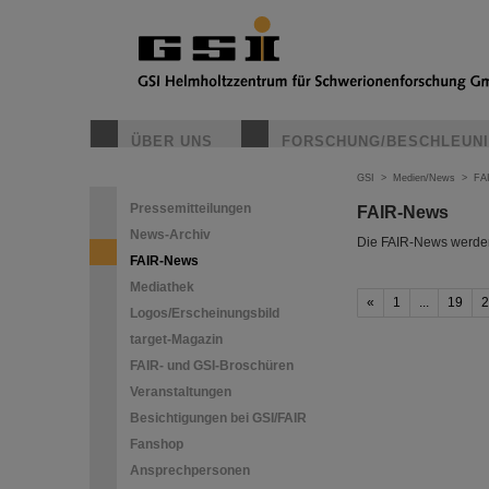
ÜBER UNS
FORSCHUNG/BESCHLEUN
GSI
>
Medien/News
>
FA
Pressemitteilungen
FAIR-News
News-Archiv
Die FAIR-News werden 
FAIR-News
Mediathek
«
1
...
19
2
Logos/Erscheinungsbild
target-Magazin
FAIR- und GSI-Broschüren
Veranstaltungen
Besichtigungen bei GSI/FAIR
Fanshop
Ansprechpersonen