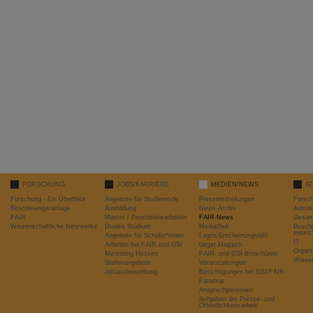
FORSCHUNG
JOBS/KARRIERE
MEDIEN/NEWS
A
Forschung - Ein Überblick
Angebote für Studierende
Pressemitteilungen
Forsc
Beschleunigeranlage
Ausbildung
News-Archiv
Admini
FAIR
Master / Promotionsarbeiten
FAIR-News
Gesamt
Wissenschaftliche Netzwerke
Duales Studium
Mediathek
Beschl
entwic
Angebote für Schüler*innen
Logos/Erscheinungsbild
IT
Arbeiten bei FAIR und GSI
target-Magazin
Organi
Mentoring Hessen
FAIR- und GSI-Broschüren
Wissen
Stellenangebote
Veranstaltungen
Initiativbewerbung
Besichtigungen bei GSI/FAIR
Fanshop
Ansprechpersonen
Aufgaben der Presse- und
Öffentlichkeitsarbeit