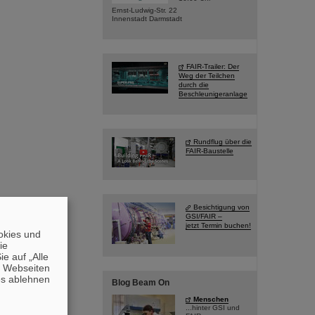
Ernst-Ludwig-Str. 22
Innenstadt Darmstadt
FAIR-Trailer: Der
Weg der Teilchen
durch die
Beschleunigeranlage
Rundflug über die
FAIR-Baustelle
Besichtigung von
GSI/FAIR –
jetzt Termin buchen!
okies und
die
e auf „Alle
n Webseiten
es ablehnen
Blog Beam On
Menschen
...hinter GSI und