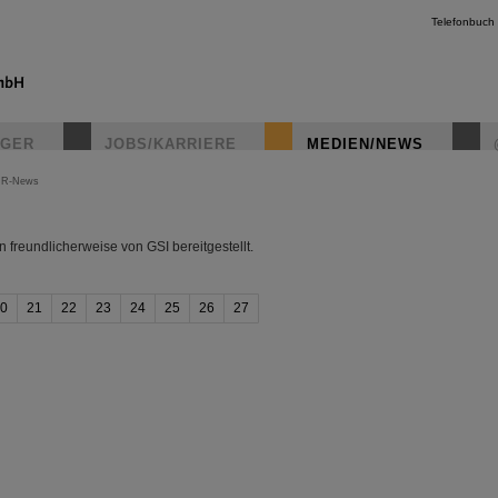
Telefonbuch
IGER
JOBS/KARRIERE
MEDIEN/NEWS
IR-News
instagr
freundlicherweise von GSI bereitgestellt.
0
21
22
23
24
25
26
27