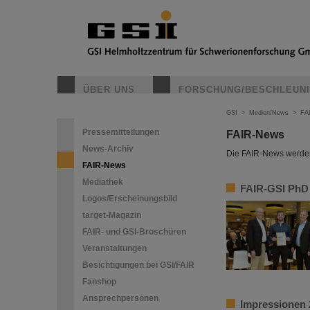
ÜBER UNS
FORSCHUNG/BESCHLEUN
GSI
>
Medien/News
>
FA
Pressemitteilungen
FAIR-News
News-Archiv
Die FAIR-News werden 
FAIR-News
Mediathek
FAIR-GSI PhD 
Logos/Erscheinungsbild
target-Magazin
FAIR- und GSI-Broschüren
Veranstaltungen
Besichtigungen bei GSI/FAIR
Fanshop
Ansprechpersonen
Impressionen 