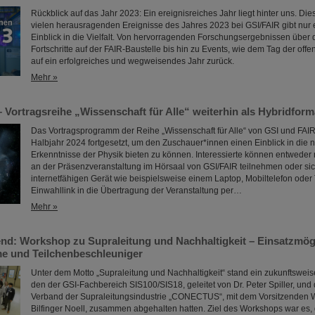
Rückblick auf das Jahr 2023: Ein ereignisreiches Jahr liegt hinter uns. D
vielen herausragenden Ereignisse des Jahres 2023 bei GSI/FAIR gibt nur 
Einblick in die Vielfalt. Von hervorragenden Forschungsergebnissen über
Fortschritte auf der FAIR-Baustelle bis hin zu Events, wie dem Tag der offen
auf ein erfolgreiches und wegweisendes Jahr zurück.
Mehr »
 Vortragsreihe „Wissenschaft für Alle“ weiterhin als Hybridform
Das Vortragsprogramm der Reihe „Wissenschaft für Alle“ von GSI und FAIR
Halbjahr 2024 fortgesetzt, um den Zuschauer*innen einen Einblick in die 
Erkenntnisse der Physik bieten zu können. Interessierte können entwede
an der Präsenzveranstaltung im Hörsaal von GSI/FAIR teilnehmen oder si
internetfähigen Gerät wie beispielsweise einem Laptop, Mobiltelefon oder 
Einwahllink in die Übertragung der Veranstaltung per…
Mehr »
nd: Workshop zu Supraleitung und Nachhaltigkeit – Einsatzmögl
e und Teilchenbeschleuniger
Unter dem Motto „Supraleitung und Nachhaltigkeit“ stand ein zukunftswei
den der GSI-Fachbereich SIS100/SIS18, geleitet von Dr. Peter Spiller, und
Verband der Supraleitungsindustrie „CONECTUS“, mit dem Vorsitzenden 
Bilfinger Noell, zusammen abgehalten hatten. Ziel des Workshops war es