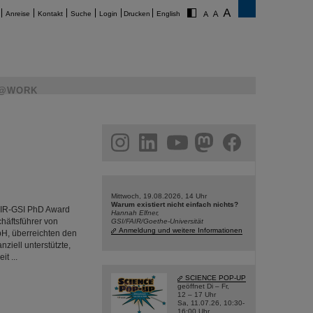
Anreise
Kontakt
Suche
Login
Drucken
English
@WORK
am
linkedin
youtube
helmholtz.social
facebook
Mittwoch, 19.08.2026, 14 Uhr
Warum existiert nicht einfach nichts?
FAIR-GSI PhD Award
Hannah Elfner,
häftsführer von
GSI/FAIR/Goethe-Universität
Anmeldung und weitere Informationen
bH, überreichten den
nziell unterstützte,
t ...
SCIENCE POP-UP
geöffnet Di – Fr,
12 – 17 Uhr
Sa, 11.07.26, 10:30-
16:00 Uhr