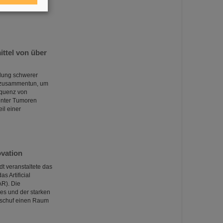
ittel von über
dung schwerer
“ zusammentun, um
equenz von
tenter Tumoren
il einer
vation
t veranstaltete das
 Artificial
AR). Die
es und der starken
 schuf einen Raum