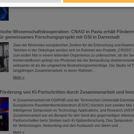
eutsche Wissenschaftskooperation: CNAO in Pavia erhält Förderm
für gemeinsames Forschungsprojekt mit GSI in Darmstadt
Zwei der führenden europäischen Zentren für die Erforschung und Anwen
Teilchen in der Onkologie werden sich im Rahmen des Projekts „CROSS
zum ersten Mal in einem lebenden Organismus zu untersuchen, ob die S
Kohlenstoffionen gefolgt von Photonen bei der Behandlung strahlenresis
wirksamer ist als die umgekehrte Bestrahlungsreihenfolge. Die Studie ist Te
langjährigen Zusammenarbeit, in deren Rahmen....
Mehr »
Förderung von KI-Fortschritten durch Zusammenarbeit und Inno
In Zusammenarbeit mit GSI/FAIR und der Technischen Universität Darmstad
Europäische Raumfahrtkontrollzentrum (ESOC) kürzlich zum zweiten Mal das
Intelligence Symposium on Technology, Applications, and Research (AIST
Zusammenarbeit war ein Beispiel für den Geist des gegenseitigen Interess
Partnerschaften beim Streben nach KI-Spitzenforschung. Das Symposium
für Verbindungen, Networking und den Austausch von Ideen und…
Mehr »