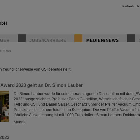
Telefonbuch
IGER
JOBS/KARRIERE
MEDIEN/NEWS
IR-News
instagr
freundlicherweise von GSI bereitgestellt.
Award 2023 geht an Dr. Simon Lauber
Dr. Simon Lauber wurde für seine herausragende Dissertation mit dem „
2023“ ausgezeichnet. Professor Paolo Giubellino, Wissenschaftlicher Gesc
FAIR und GSI, und Daniel Sälzer, Geschäftsführer der Pfeiffer Vacuum Gm
Preis kürzlich in einem feierlichen Kolloquium. Die von Pfeiffer Vacuum fina
jährliche Auszeichnung ist mit 1000 Euro dotiert. Simon Laubers Doktorarbei
Mehr »
2023