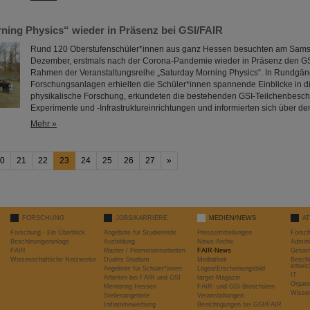
ning Physics“ wieder in Präsenz bei GSI/FAIR
Rund 120 Oberstufenschüler*innen aus ganz Hessen besuchten am Sams
Dezember, erstmals nach der Corona-Pandemie wieder in Präsenz den G
Rahmen der Veranstaltungsreihe „Saturday Morning Physics“. In Rundgän
Forschungsanlagen erhielten die Schüler*innen spannende Einblicke in di
physikalische Forschung, erkundeten die bestehenden GSI-Teilchenbeschl
Experimente und -Infrastruktureinrichtungen und informierten sich über 
Mehr »
0
21
22
23
24
25
26
27
»
FORSCHUNG
JOBS/KARRIERE
MEDIEN/NEWS
A
Forschung - Ein Überblick
Angebote für Studierende
Pressemitteilungen
Forsc
Beschleunigeranlage
Ausbildung
News-Archiv
Admini
FAIR
Master / Promotionsarbeiten
FAIR-News
Gesamt
Wissenschaftliche Netzwerke
Duales Studium
Mediathek
Beschl
entwic
Angebote für Schüler*innen
Logos/Erscheinungsbild
IT
Arbeiten bei FAIR und GSI
target-Magazin
Organi
Mentoring Hessen
FAIR- und GSI-Broschüren
Wissen
Stellenangebote
Veranstaltungen
Initiativbewerbung
Besichtigungen bei GSI/FAIR