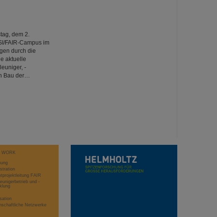
tag, dem 2.
SI/FAIR-Campus im
gen durch die
e aktuelle
euniger, -
den Bau der…
T WORK
hung
stration
projektleitung FAIR
eunigerbetrieb und -
klung
sation
schaftliche Netzwerke