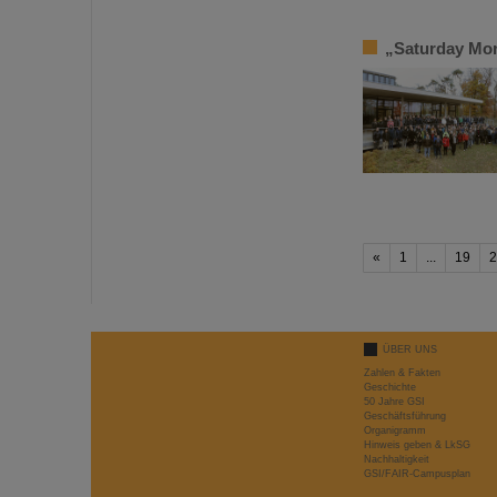
„Saturday Mor
«
1
...
19
2
ÜBER UNS
Zahlen & Fakten
Geschichte
50 Jahre GSI
Geschäftsführung
Organigramm
Hinweis geben & LkSG
Nachhaltigkeit
GSI/FAIR-Campusplan