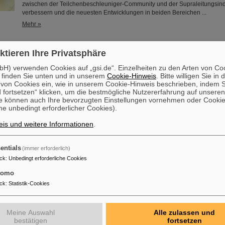
zwischen der Teilchenbeschleuniger-Community und der Supraleitungsind
verbessern und die neuesten Entwicklungen in beiden Bereichen ...
Mehr »
es Forschungsgebäude: Architektenpreis für Neubau am Helmhol
ktieren Ihre Privatsphäre
Das neue Forschungsgebäude des Helmholtz-Instituts Jena ist mit einem A
H) verwenden Cookies auf „gsi.de“. Einzelheiten zu den Arten von Co
gekrönt worden: Das Büro „Osterwold°Schmidt EXP!ANDER Architekten“ au
 finden Sie unten und in unserem
Cookie-Hinweis
. Bitte willigen Sie in 
den im vergangenen Winter eröffneten Neubau mit dem „best architects a
on Cookies ein, wie in unserem Cookie-Hinweis beschrieben, indem Si
ausgezeichnet worden. Der „best architects award“ zählt zu den renommie
 fortsetzen“ klicken, um die bestmögliche Nutzererfahrung auf unsere
Architekturauszeichnungen europaweit und gilt als Gütesiegel für heraus
e können auch Ihre bevorzugten Einstellungen vornehmen oder Cooki
architektonische Leistung.
e unbedingt erforderlicher Cookies).
Mehr »
is und weitere Informationen
.
ür neuartige Atomuhr: Röntgenlaser weist Weg zu besserer
entials
(immer erforderlich)
tmessung
ck
:
Unbedingt erforderliche Cookies
Einem internationalen Forschungsteam ist ein entscheidender Schritt zu e
Generation von Atomuhren gelungen. Am europäischen Röntgenlaser Eu
tomo
die Forschenden auf Basis des Elements Scandium einen wesentlich exak
ck
:
Statistik-Cookies
erzeugt, der eine Genauigkeit von einer Sekunde in 300 Milliarden Jahren 
rund tausendmal präziser als die Standard-Atomuhr auf Cäsium-Basis. D
auch Wissenschaftler*innen des Helmholtz-Instituts Jena, ....
Meine Auswahl
Alle zulassen und
Mehr »
bestätigen
fortsetzen