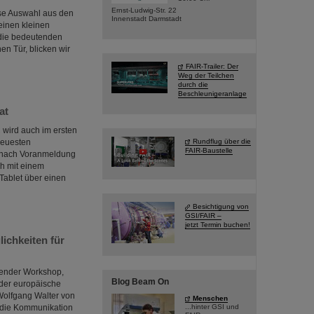
Ernst-Ludwig-Str. 22
iese Auswahl aus den
Innenstadt Darmstadt
einen kleinen
 die bedeutenden
en Tür, blicken wir
FAIR-Trailer: Der
Weg der Teilchen
durch die
Beschleunigeranlage
at
 wird auch im ersten
neuesten
Rundflug über die
FAIR-Baustelle
r nach Voranmeldung
ch mit einem
Tablet über einen
Besichtigung von
GSI/FAIR –
jetzt Termin buchen!
ichkeiten für
sender Workshop,
Blog Beam On
 der europäische
Wolfgang Walter von
Menschen
, die Kommunikation
...hinter GSI und