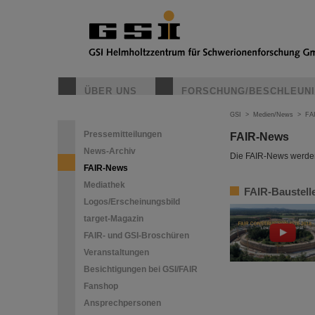
ÜBER UNS
FORSCHUNG/BESCHLEUN
GSI
>
Medien/News
>
FA
Pressemitteilungen
FAIR-News
News-Archiv
Die FAIR-News werden 
FAIR-News
Mediathek
FAIR-Baustelle
Logos/Erscheinungsbild
target-Magazin
FAIR- und GSI-Broschüren
Veranstaltungen
Besichtigungen bei GSI/FAIR
Fanshop
Ansprechpersonen