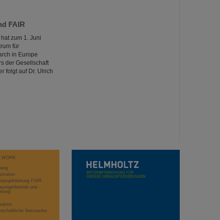
nd FAIR
hat zum 1. Juni
rum für
arch in Europe
s der Gesellschaft
folgt auf Dr. Ulrich
T WORK
hung
stration
projektleitung FAIR
eunigerbetrieb und -
klung
sation
schaftliche Netzwerke