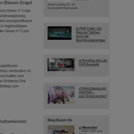
en Blauen Engel
Ernst-Ludwig-Str. 22
Innenstadt Darmstadt
ntrum Green IT Cube
undesregierung,
rs energieeffizient
 in regelmäßigen
FAIR-Trailer: Der
 der Green IT Cube
Weg der Teilchen
durch die
Beschleunigeranlage
Rundflug über die
FAIR-Baustelle
Jagiellonen-
hres verstorben ist.
nschaftler und
on Professo Dirk
Beitrag zum
Besichtigung von
GSI/FAIR –
jetzt Termin buchen!
Blog Beam On
haftsminister
Menschen
...hinter GSI und