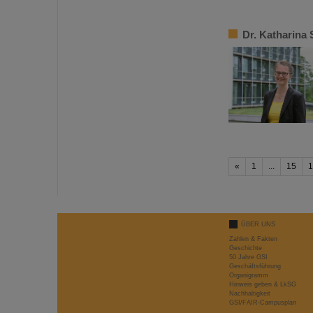
Dr. Katharina
«
1
...
15
1
ÜBER UNS
Zahlen & Fakten
Geschichte
50 Jahre GSI
Geschäftsführung
Organigramm
Hinweis geben & LkSG
Nachhaltigkeit
GSI/FAIR-Campusplan