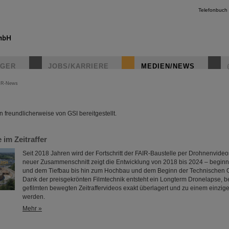
Telefonbuch
IGER
JOBS/KARRIERE
MEDIEN/NEWS
IR-News
instagr
freundlicherweise von GSI bereitgestellt.
 im Zeitraffer
Seit 2018 Jahren wird der Fortschritt der FAIR-Baustelle per Drohnenvideo
neuer Zusammenschnitt zeigt die Entwicklung von 2018 bis 2024 – begin
und dem Tiefbau bis hin zum Hochbau und dem Beginn der Technischen
Dank der preisgekrönten Filmtechnik entsteht ein Longterm Dronelapse, b
gefilmten bewegten Zeitraffervideos exakt überlagert und zu einem einzig
werden.
Mehr »