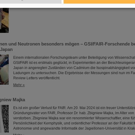
Mehr »
nen und Neutronen besonders mögen – GSI/FAIR-Forschende bet
 Japan
Einem internationalen Forschungsteam unter Beteiligung von Wissenschaf
GSI/FAIR ist es erstmals geglückt, in Experimenten an der Beschleuniger
Japan in angeregten Zuständen von Cadmium die Isospinabhängigkeit von
Ladungen zu untersuchen. Die Ergebnisse der Messungen sind nun im F
Review Letters veröffentlicht.
Mehr »
gniew Majka
Es ist ein großer Verlust für FAIR. Am 20. Mai 2024 ist ein treuer Unterstütz
Gründungsvater von FAIR, Professor Dr. hab. Zbigniew Majka, im Alter von
verstorben. Zbigniew Majka war ein renommierter Wissenschaftler, eine f
Persönlichkeit der Kernphysik, und ordentlicher Professor an der Fakultät f
Astronomie und angewandte Informatik der Jagiellonen-Universität in Krak