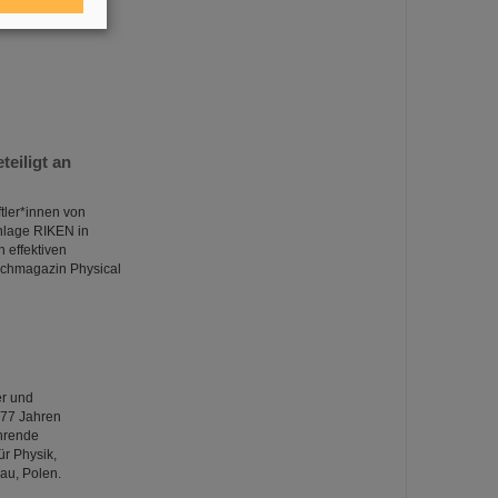
eiligt an
tler*innen von
anlage RIKEN in
 effektiven
achmagazin Physical
er und
 77 Jahren
ührende
ür Physik,
au, Polen.