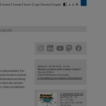
Anreise
Kontakt
Suche
Login
Drucken
English
@WORK
am
linkedin
youtube
helmholtz.social
facebook
Mittwoch, 19.08.2026, 14 Uhr
Warum existiert nicht einfach nichts?
s dokumentiert. Ein
Hannah Elfner,
nend mit dem Aushub
GSI/FAIR/Goethe-Universität
Anmeldung und weitere Informationen
 Gebäudeausrüstung.
ei dem die einzeln
en Video kombiniert
SCIENCE POP-UP
geöffnet Di – Fr,
12 – 17 Uhr
Sa, 11.07.26, 10:30-
16:00 Uhr