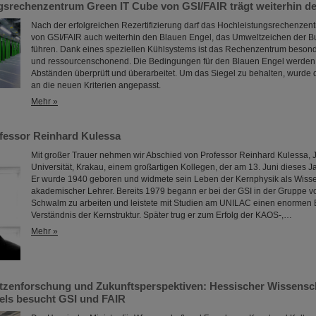
gsrechenzentrum Green IT Cube von GSI/FAIR trägt weiterhin d
Nach der erfolgreichen Rezertifizierung darf das Hochleistungsrechenze
von GSI/FAIR auch weiterhin den Blauen Engel, das Umweltzeichen der B
führen. Dank eines speziellen Kühlsystems ist das Rechenzentrum besonde
und ressourcenschonend. Die Bedingungen für den Blauen Engel werden
Abständen überprüft und überarbeitet. Um das Siegel zu behalten, wurde
an die neuen Kriterien angepasst.
Mehr »
fessor Reinhard Kulessa
Mit großer Trauer nehmen wir Abschied von Professor Reinhard Kulessa, 
Universität, Krakau, einem großartigen Kollegen, der am 13. Juni dieses Ja
Er wurde 1940 geboren und widmete sein Leben der Kernphysik als Wisse
akademischer Lehrer. Bereits 1979 begann er bei der GSI in der Gruppe v
Schwalm zu arbeiten und leistete mit Studien am UNILAC einen enormen 
Verständnis der Kernstruktur. Später trug er zum Erfolg der KAOS-,…
Mehr »
pitzenforschung und Zukunftsperspektiven: Hessischer Wissensc
ls besucht GSI und FAIR