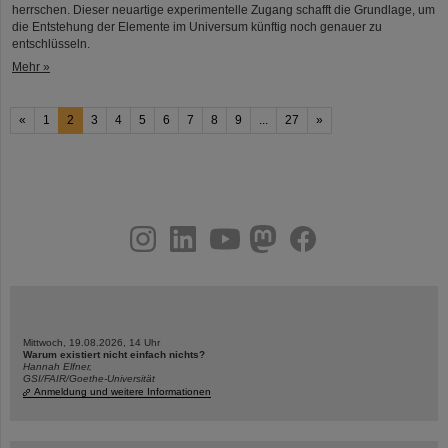
herrschen. Dieser neuartige experimentelle Zugang schafft die Grundlage, um
die Entstehung der Elemente im Universum künftig noch genauer zu
entschlüsseln.
Mehr »
«
1
2
3
4
5
6
7
8
9
...
27
»
instagram
linkedin
youtube
helmholtz.social
facebook
Mittwoch, 19.08.2026, 14 Uhr
Warum existiert nicht einfach nichts?
Hannah Elfner,
GSI/FAIR/Goethe-Universität
Anmeldung und weitere Informationen