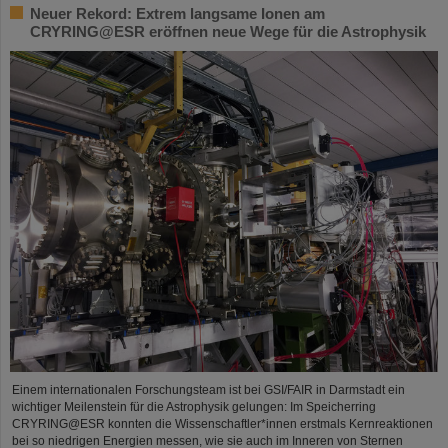
Neuer Rekord: Extrem langsame Ionen am
CRYRING@ESR eröffnen neue Wege für die Astrophysik
Einem internationalen Forschungsteam ist bei GSI/FAIR in Darmstadt ein
wichtiger Meilenstein für die Astrophysik gelungen: Im Speicherring
CRYRING@ESR konnten die Wissenschaftler*innen erstmals Kernreaktionen
bei so niedrigen Energien messen, wie sie auch im Inneren von Sternen