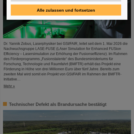
Alle zulassen und fortsetzen
Dr. Yannik Zobus, Laserphysiker bei GSI/FAIR, leitet seit dem 1. Mai 2026 die
Nachwuchsgruppe LASE-FUSE (LAser Simulation for Enhanced FUSion
Efficiency – Lasersimulation zur Erhöhung der Fusionseffizienz). Im Rahmen
des Förderprogramms „Fusionstalente“ des Bundesministeriums für
Forschung, Technologie und Raumfahrt (BMFTR) erhält das Projekt eine
Förderung in Höhe von drei Millionen Euro über fünf Jahre. Bereits zum
zweiten Mal wird somit ein Projekt von GSI/FAIR im Rahmen der BMFTR-
Initiative…
Mehr »
Technischer Defekt als Brandursache bestätigt