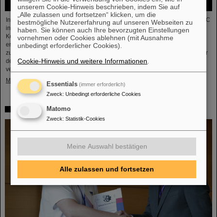
unserem Cookie-Hinweis beschrieben, indem Sie auf
„Alle zulassen und fortsetzen“ klicken, um die
In der vor Kurzem abgeschlossenen ersten Schwerionenbetriebszeit des LHC
bestmögliche Nutzererfahrung auf unseren Webseiten zu
in fünf Jahren war es Zeit für Blei-Ionen beschleunigt zu werden und
haben. Sie können auch Ihre bevorzugten Einstellungen
Kollisionen für die Experimente zu liefern. Die Kerne kollidierten bei einer
vornehmen oder Cookies ablehnen (mit Ausnahme
erhöhten Energie von 5,36 TeV pro Nukleonpaar (verglichen mit 5,02 TeV
unbedingt erforderlicher Cookies).
zuvor) mit einer Rate von bis zu 50 kHz – mehr als eine Größenordnung über
Cookie-Hinweis und weitere Informationen
.
der bisher erreichten. Die Arbeiten beinhalteten den Neustart des
verbesserten ALICE-Experiments, das erfolgreich Daten nehmen konnte.
Mehr »
Essentials
(immer erforderlich)
Zweck
:
Unbedingt erforderliche Cookies
Matomo
„Silicon Science Award“ für CBM-Doktorarbeit
Zweck
:
Statistik-Cookies
Meine Auswahl bestätigen
Alle zulassen und fortsetzen