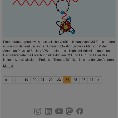
Eine herausragende wissenschaftliche Veröffentlichung von GSI-Forschenden
wurde von der einflussreichen Onlinepublikation „Physics Magazine“ der
American Physical Society APS prominent als Highlight-Artikel aufgegriffen.
Der stellvertretende Forschungsdirektor von GSI und FAIR und Leiter des
Helmholtz-Instituts Jena, Professor Thomas Stöhlker, ist einer der vier Autoren.
Mehr »
«
1
...
19
20
21
22
23
24
25
26
27
»
instagram
linkedin
youtube
helmholtz.social
facebook