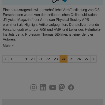
Eine herausragende wissenschaftliche Veröffentlichung von GSI-
Forschenden wurde von der einflussreichen Onlinepublikation
„Physics Magazine“ der American Physical Society APS
prominent als Highlight-Artikel aufgegriffen. Der stellvertretende
Forschungsdirektor von GSI und FAIR und Leiter des Helmholtz-
Instituts Jena, Professor Thomas Stöhlker, ist einer der vier
Autoren.
Mehr »
«
1
...
19
20
21
22
23
24
25
26
27
»
instagram
linkedin
youtube
helmholtz.social
facebook