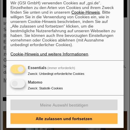
Wir (GSI GmbH) verwenden Cookies auf „gsi.de“.
Einzelheiten zu den Arten von Cookies und ihrem Zweck
finden Sie unten und in unserem
Cookie-Hinweis
. Bitte
willigen Sie in die Verwendung von Cookies ein, wie in
unserem Cookie-Hinweis beschrieben, indem Sie auf
In der vor Kurzem abgeschlossenen ersten
„Alle zulassen und fortsetzen“ klicken, um die
Schwerionenbetriebszeit des LHC in fünf Jahren war es Zeit für
bestmögliche Nutzererfahrung auf unseren Webseiten zu
haben. Sie können auch Ihre bevorzugten Einstellungen
Blei-Ionen beschleunigt zu werden und Kollisionen für die
vornehmen oder Cookies ablehnen (mit Ausnahme
Experimente zu liefern. Die Kerne kollidierten bei einer erhöhten
unbedingt erforderlicher Cookies).
Energie von 5,36 TeV pro Nukleonpaar (verglichen mit 5,02 TeV
zuvor) mit einer Rate von bis zu 50 kHz – mehr als eine
Cookie-Hinweis und weitere Informationen
.
Größenordnung über der bisher erreichten. Die Arbeiten
beinhalteten den Neustart des verbesserten ALICE-Experiments,
Essentials
(immer erforderlich)
das erfolgreich Daten nehmen konnte.
Zweck
:
Unbedingt erforderliche Cookies
Mehr »
Matomo
Zweck
:
Statistik-Cookies
„Silicon Science Award“ für CBM-
Doktorarbeit
Meine Auswahl bestätigen
Alle zulassen und fortsetzen