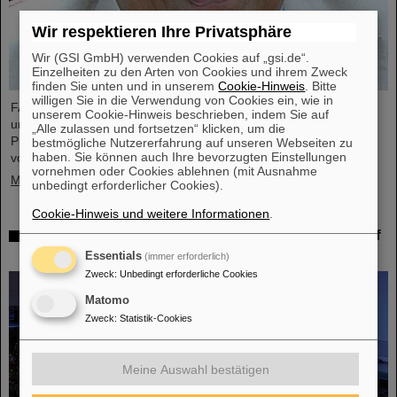
Wir respektieren Ihre Privatsphäre
Wir (GSI GmbH) verwenden Cookies auf „gsi.de“.
Einzelheiten zu den Arten von Cookies und ihrem Zweck
finden Sie unten und in unserem
Cookie-Hinweis
. Bitte
willigen Sie in die Verwendung von Cookies ein, wie in
FAIR und GSI trauern um einen herausragenden Wissenschaftler
unserem Cookie-Hinweis beschrieben, indem Sie auf
und einen der Wegbereiter für das FAIR-Projekt. Der indische
„Alle zulassen und fortsetzen“ klicken, um die
Physiker Bikash Sinha ist am 11. August im Alter von 78 Jahren
bestmögliche Nutzererfahrung auf unseren Webseiten zu
haben. Sie können auch Ihre bevorzugten Einstellungen
von uns gegangen.
vornehmen oder Cookies ablehnen (mit Ausnahme
Mehr »
unbedingt erforderlicher Cookies).
Cookie-Hinweis und weitere Informationen
.
25 Jahre Tumortherapie: Präzise Waffen im Kampf
gegen den Krebs
Essentials
(immer erforderlich)
Zweck
:
Unbedingt erforderliche Cookies
Matomo
Zweck
:
Statistik-Cookies
Meine Auswahl bestätigen