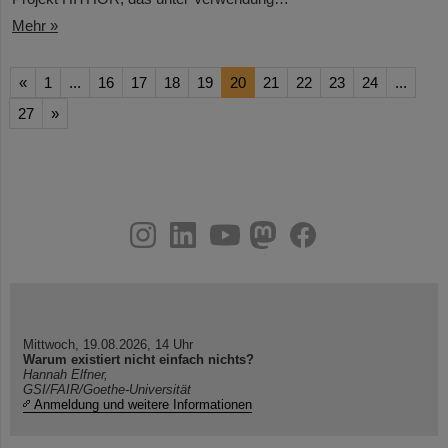
Mehr »
«
1
...
16
17
18
19
20
21
22
23
24
...
27
»
instagram
linkedin
youtube
helmholtz.social
facebook
Mittwoch, 19.08.2026, 14 Uhr
Warum existiert nicht einfach nichts?
Hannah Elfner,
GSI/FAIR/Goethe-Universität
Anmeldung und weitere Informationen