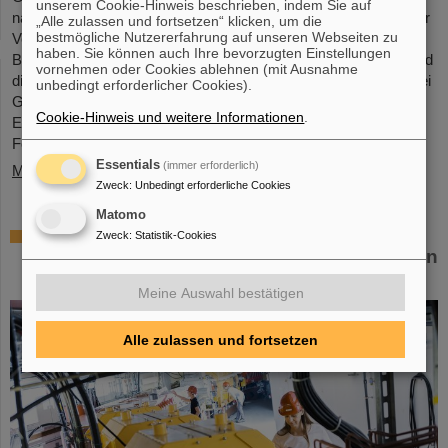
unserem Cookie-Hinweis beschrieben, indem Sie auf
nahmen 68 Mädchen im Alter zwischen elf und 17 Jahren an der
„Alle zulassen und fortsetzen“ klicken, um die
bestmögliche Nutzererfahrung auf unseren Webseiten zu
Veranstaltung teil und informierten sich über die
haben. Sie können auch Ihre bevorzugten Einstellungen
Beschleunigeranlagen und Experimente, über die Forschung und
vornehmen oder Cookies ablehnen (mit Ausnahme
die Infrastruktur sowie insbesondere über das Berufsangebot bei
unbedingt erforderlicher Cookies).
GSI und FAIR. Die Mädchen nutzten den Girls’Day, um einen
Cookie-Hinweis und weitere Informationen
.
Einblick in die vielfältigen Tätigkeiten in einer internationalen
Forschungseinrichtung…
Essentials
(immer erforderlich)
Mehr »
Zweck
:
Unbedingt erforderliche Cookies
Matomo
Gemeinsam für die Krebsforschung: TRON
Zweck
:
Statistik-Cookies
und GSI/FAIR untersuchen Kombination von
Schwerionentherapie und mRNA-Impfstoff
Meine Auswahl bestätigen
Alle zulassen und fortsetzen