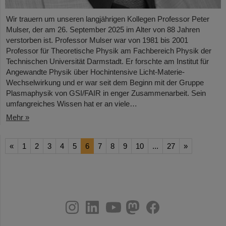
Wir trauern um unseren langjährigen Kollegen Professor Peter
Mulser, der am 26. September 2025 im Alter von 88 Jahren
verstorben ist. Professor Mulser war von 1981 bis 2001
Professor für Theoretische Physik am Fachbereich Physik der
Technischen Universität Darmstadt. Er forschte am Institut für
Angewandte Physik über Hochintensive Licht-Materie-
Wechselwirkung und er war seit dem Beginn mit der Gruppe
Plasmaphysik von GSI/FAIR in enger Zusammenarbeit. Sein
umfangreiches Wissen hat er an viele…
Mehr »
«
1
2
3
4
5
6
7
8
9
10
...
27
»
instagram
linkedin
youtube
helmholtz.social
facebook