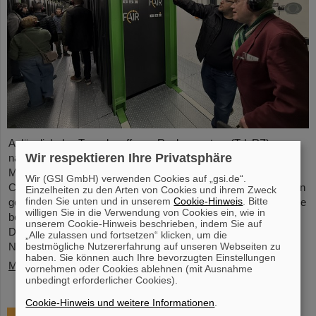
Anlässlich des Tags der offenen Rechenzentren (TdoRZ)
Wir respektieren Ihre Privatsphäre
nahmen 78 Teilnehmende sowie zwei Schulklassen die
Möglichkeit wahr, das Höchstleistungsrechenzentrum Green IT
Wir (GSI GmbH) verwenden Cookies auf „gsi.de“.
Cube auf dem GSI/FAIR-Campus zu besuchen. Im Rahmen von
Einzelheiten zu den Arten von Cookies und ihrem Zweck
finden Sie unten und in unserem
Cookie-Hinweis
. Bitte
geführten Touren erhielten sie die Gelegenheit, einen Blick auf die
willigen Sie in die Verwendung von Cookies ein, wie in
besonders nachhaltige und energieeffiziente Technologie des
unserem Cookie-Hinweis beschrieben, indem Sie auf
Data Centers zu werfen und sich über die wissenschaftliche
„Alle zulassen und fortsetzen“ klicken, um die
bestmögliche Nutzererfahrung auf unseren Webseiten zu
Nutzung zu informieren.
haben. Sie können auch Ihre bevorzugten Einstellungen
Mehr »
vornehmen oder Cookies ablehnen (mit Ausnahme
unbedingt erforderlicher Cookies).
Cookie-Hinweis und weitere Informationen
.
Tschechischer Sachbeitrag für NUSTAR –