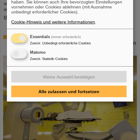
haben. Sie können auch Ihre bevorzugten Einstellungen
sich auch Detektoren von GSI/FAIR, mit denen geladene Teilchen
vornehmen oder Cookies ablehnen (mit Ausnahme
im Orbit gemessen werden sollen.
unbedingt erforderlicher Cookies).
Mehr »
Cookie-Hinweis und weitere Informationen
.
Zusammenarbeit bei Forschung und Anwendung
Essentials
(immer erforderlich)
der Partikeltherapie – THM und GSI/FAIR schließen
Zweck
:
Unbedingt erforderliche Cookies
Kooperationsvereinbarung
Matomo
Zweck
:
Statistik-Cookies
Meine Auswahl bestätigen
Alle zulassen und fortsetzen