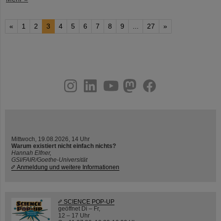
«
1
2
3
4
5
6
7
8
9
...
27
»
instagram
linkedin
youtube
helmholtz.social
facebook
Mittwoch, 19.08.2026, 14 Uhr
Warum existiert nicht einfach nichts?
Hannah Elfner,
GSI/FAIR/Goethe-Universität
Anmeldung und weitere Informationen
SCIENCE POP-UP
geöffnet Di – Fr,
12 – 17 Uhr