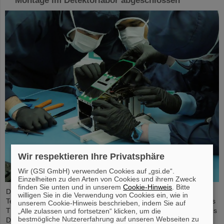
Montage im Detektorlabor abgeschlossen
Wir respektieren Ihre Privatsphäre
Wir (GSI GmbH) verwenden Cookies auf „gsi.de“.
Einzelheiten zu den Arten von Cookies und ihrem Zweck
finden Sie unten und in unserem
Cookie-Hinweis
. Bitte
Der studentische Raumfahrtverein TU Darmstadt Space
willigen Sie in die Verwendung von Cookies ein, wie in
Technology e.V. (TUDSaT) hat erfolgreich den Zusammenbau des
unserem Cookie-Hinweis beschrieben, indem Sie auf
TRACE-Satelliten abgeschlossen – in der Reinraumumgebung des
„Alle zulassen und fortsetzen“ klicken, um die
bestmögliche Nutzererfahrung auf unseren Webseiten zu
Detektorlabors von GSI/FAIR. Mit an Bord des Satelliten befinden