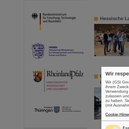
Hessische L
Wir respe
GSI/FAIR st
und der Reg
Wir (GSI Gmb
ihrem Zweck
Verwendung v
zulassen und
zu haben. Si
(mit Ausnahm
Cookie-Hinwe
Ess