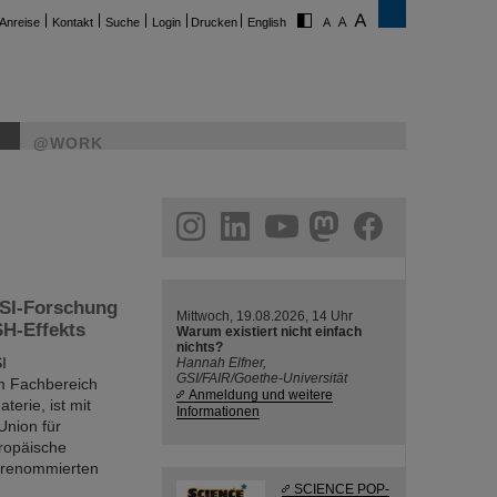
Anreise
Kontakt
Suche
Login
Drucken
English
@WORK
ram
linkedin
youtube
helmholtz.social
facebook
GSI-Forschung
Mittwoch, 19.08.2026, 14 Uhr
SH-Effekts
Warum existiert nicht einfach
nichts?
I
Hannah Elfner,
GSI/FAIR/Goethe-Universität
m Fachbereich
Anmeldung und weitere
terie, ist mit
Informationen
Union für
uropäische
 renommierten
SCIENCE POP-