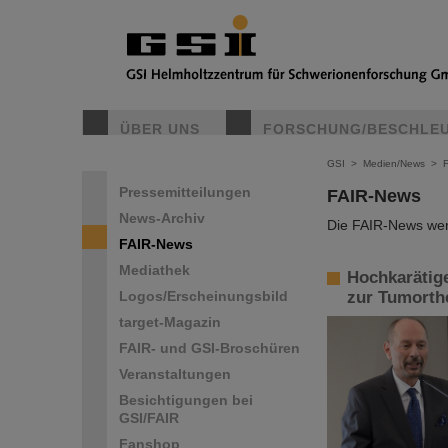
ÜBER UNS
FORSCHUNG/BESCHLE
GSI
>
Medien/News
>
Pressemitteilungen
FAIR-News
News-Archiv
Die FAIR-News werd
FAIR-News
Mediathek
Hochkarätig
Logos/Erscheinungsbild
zur Tumorth
target-Magazin
FAIR- und GSI-Broschüren
Veranstaltungen
Besichtigungen bei
GSI/FAIR
Fanshop