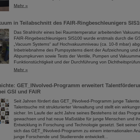
Mehr »
kuum in Teilabschnitt des FAIR-Ringbeschleunigers SIS1
Das Strahlrohr eines bei Raumtemperatur arbeitenden Vakuuma
FAIR-Ringebeschleunigers SIS100 wurde erstmals durch die GS
„Vacuum Systems“ auf Hochvakuumniveau (ca. 10-8 mbar) abg
Inbetriebnahme des Pumpsystems dient der Aufzeichnung und 
Abpumpkurven sowie Tests der Ventile, Pumpen und Vakuummes
Funktionstüchtigkeit und der Durchführung von Dichtheitsprüfu
Mehr »
hichte: GET_INvolved-Programm erweitert Talentförderu
bei GSI und FAIR
Seit Jahren fördert das GET_INvolved-Programm junge Talente,
Talentsuche mit strukturierter Verwaltung und stellt ein wirkung
sicher. Im Laufe der acht Jahre seines Bestehens ist das Prog
gewachsen und hat neue Maßstäbe für junge Menschen und ihr
Entwicklung in Forschung und Technologie gesetzt. Seit seiner
sich das GET_INvolved-Programm zu einem internationalen Anz
junge Forschende und Studierende entwickelt...