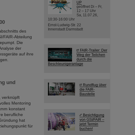
UP
geöffnet Di – Fr,
12 – 17 Uhr
Sa, 11.07.26,
10:30-16:00 Uhr
00
Ernst-Ludwig-Str. 22
Innenstadt Darmstadt
bschnitts des
I/FAIR-Abteilung
epumpt. Die
Analyse der
FAIR-Trailer: Der
sgeräte auf ihre
Weg der Teilchen
ngen.
durch die
Beschleunigeranlage
ng und
Rundflug über
die FAIR-
Baustelle
 verknüpft
svolles Mentoring
ramm konstant
e berufliche
Besichtigung
von GSI/FAIR –
 Gründung hat
jetzt Termin
iehungspunkt für
buchen!