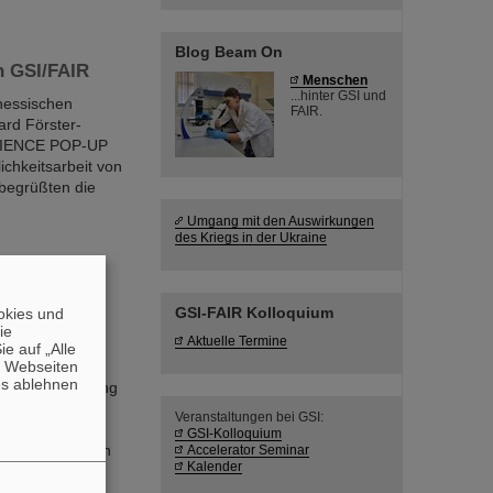
Blog Beam On
 GSI/FAIR
Menschen
...hinter GSI und
hessischen
FAIR.
ard Förster-
SCIENCE POP-UP
ichkeitsarbeit von
 begrüßten die
Umgang mit den Auswirkungen
des Kriegs in der Ukraine
in Darmstadt
GSI-FAIR Kolloquium
okies und
die
Aktuelle Termine
leicht schon
e auf „Alle
usse mit
n Webseiten
es ablehnen
erionenforschung
auffällig
Veranstaltungen bei GSI:
lfältigen
GSI-Kolloquium
 im öffentlichen
Accelerator Seminar
Kalender