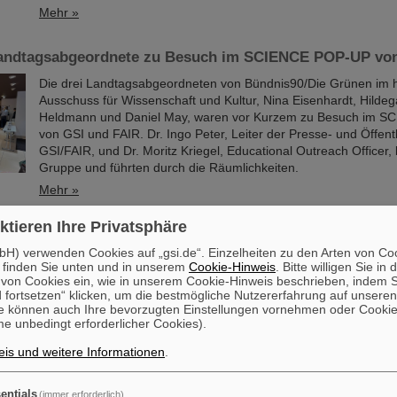
Mehr »
andtagsabgeordnete zu Besuch im SCIENCE POP-UP von
Die drei Landtagsabgeordneten von Bündnis90/Die Grünen im 
Ausschuss für Wissenschaft und Kultur, Nina Eisenhardt, Hildeg
Heldmann und Daniel May, waren vor Kurzem zu Besuch im 
von GSI und FAIR. Dr. Ingo Peter, Leiter der Presse- und Öffentl
GSI/FAIR, und Dr. Moritz Kriegel, Educational Outreach Officer,
Gruppe und führten durch die Räumlichkeiten.
Mehr »
ktieren Ihre Privatsphäre
artet mobile Recruiting-Kampagne: Linienbusse werben 
ion für Jobangebote
H) verwenden Cookies auf „gsi.de“. Einzelheiten zu den Arten von Co
 finden Sie unten und in unserem
Cookie-Hinweis
. Bitte willigen Sie in 
Wer derzeit in Darmstadt oder im Umland unterwegs ist, hat viel
on Cookies ein, wie in unserem Cookie-Hinweis beschrieben, indem Si
einen Blick auf sie geworfen: Seit kurzem sind mehrere Linienb
 fortsetzen“ klicken, um die bestmögliche Nutzererfahrung auf unsere
e können auch Ihre bevorzugten Einstellungen vornehmen oder Cooki
großflächiger Werbung für das GSI Helmholtzzentrum für Schw
e unbedingt erforderlicher Cookies).
und die internationale Beschleunigeranlage FAIR unterwegs. Die 
gestalteten Fahrzeuge machen im täglichen Stadtbild auf die vie
is und weitere Informationen
.
beruflichen Möglichkeiten bei GSI und FAIR aufmerksam – direkt
Raum, dort, wo viele Menschen unterwegs sind.
entials
(immer erforderlich)