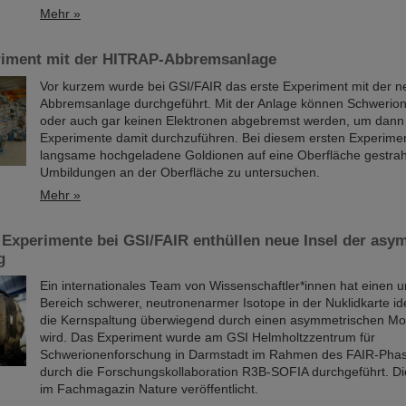
Mehr »
riment mit der HITRAP-Abbremsanlage
Vor kurzem wurde bei GSI/FAIR das erste Experiment mit der 
Abbremsanlage durchgeführt. Mit der Anlage können Schwerio
oder auch gar keinen Elektronen abgebremst werden, um dann
Experimente damit durchzuführen. Bei diesem ersten Experime
langsame hochgeladene Goldionen auf eine Oberfläche gestrahl
Umbildungen an der Oberfläche zu untersuchen.
Mehr »
 Experimente bei GSI/FAIR enthüllen neue Insel der as
g
Ein internationales Team von Wissenschaftler*innen hat einen 
Bereich schwerer, neutronenarmer Isotope in der Nuklidkarte iden
die Kernspaltung überwiegend durch einen asymmetrischen M
wird. Das Experiment wurde am GSI Helmholtzzentrum für
Schwerionenforschung in Darmstadt im Rahmen des FAIR-Ph
durch die Forschungskollaboration R3B-SOFIA durchgeführt. Di
im Fachmagazin Nature veröffentlicht.