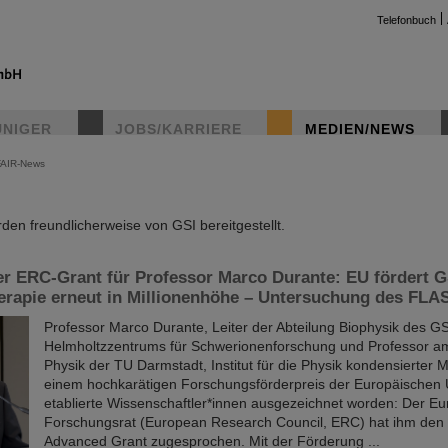
Telefonbuch
UNIGER
JOBS/KARRIERE
MEDIEN/NEWS
FAIR-News
instag
en freundlicherweise von GSI bereitgestellt.
er ERC-Grant für Professor Marco Durante: EU fördert 
erapie erneut in Millionenhöhe – Untersuchung des FLA
Professor Marco Durante, Leiter der Abteilung Biophysik des GS
Helmholtzzentrums für Schwerionenforschung und Professor a
Physik der TU Darmstadt, Institut für die Physik kondensierter Ma
einem hochkarätigen Forschungsförderpreis der Europäischen 
etablierte Wissenschaftler*innen ausgezeichnet worden: Der E
Forschungsrat (European Research Council, ERC) hat ihm den
Advanced Grant zugesprochen. Mit der Förderung ...