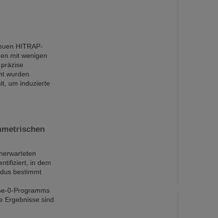
neuen HITRAP-
nen mit wenigen
 präzise
nt wurden
t, um induzierte
ymmetrischen
unerwarteten
tifiziert, in dem
odus bestimmt
ase-0-Programms
e Ergebnisse sind