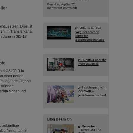
Ernst-Ludwig-Str. 22
ller
Innenstadt Darmstadt
einzusetzen. Dies ist
FAIR-Trailer: Der
len im Transferkanal
Weg der Teilchen
durch die
n dann in SIS-18
Beschleunigeranlage
Rundflug über die
pie
FAIR-Baustelle
bei GSI/FAIR in
an einer neuen
d umliegende Organe
, müssen
Besichtigung von
erhin sicher und
GSI/FAIR –
jetzt Termin buchen!
Blog Beam On
e zukünftige
Menschen
...hinter GSI und
tler*innen an. In