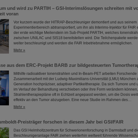
um und wird zu PARTIH – GSI-Interimslösungen schreiten mit vo
it voran
Vor kurzem wurde der HITRAP-Beschleuniger demontiert und aus seinem
Experimentierbereich abtransportiert, um ihn als Interims-Injektor für FAIR 
der erste wichtige Meilenstein im Sub-Projekt PARTIH, welches Ionenstrah
zwischen UNILAC und SIS18 bereitstellen wird. Die Teilchenpakete werde
weiter beschleunigt und werden die FAIR Inbetriebnahme ermöglichen.
Mehr »
se aus dem ERC-Projekt BARB zur bildgesteuerten Tumorthera
Mithilfe radioaktiver Ionenstrahlen und In-Beam-PET arbeiten Forschende 
Zusammenarbeit mit der Ludwig-Maximilians-Universität (LMU) München 
Generation hochpräziser, adaptiver Partikeltherapie. Da sich Tumore un
im Verlauf der Behandlung verschieben oder ihre Form verändern können
Strahlentherapiepläne oft in Echtzeit angepasst werden, um die Dosis weit
effektiv an den Tumor abzugeben. Eine neue Studie im Rahmen des…
Mehr »
umboldt-Preisträger forschen in diesem Jahr bei GSI/FAIR
Das GSI Helmholtzzentrum für Schwerionenforschung in Darmstadt und di
Beschleunigeranlage FAIR ziehen weiterhin weltweit führende Wissenschaf