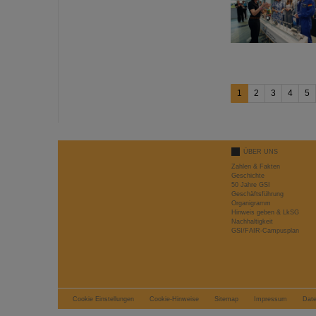
1
2
3
4
5
ÜBER UNS
Zahlen & Fakten
Geschichte
50 Jahre GSI
Geschäftsführung
Organigramm
Hinweis geben & LkSG
Nachhaltigkeit
GSI/FAIR-Campusplan
Cookie Einstellungen
Cookie-Hinweise
Sitemap
Impressum
Dat