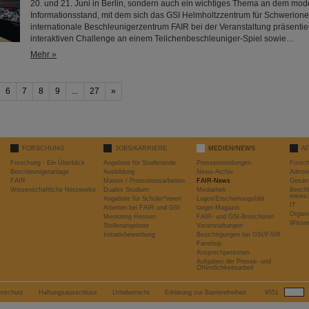
20. und 21. Juni in Berlin, sondern auch ein wichtiges Thema an dem mo
Informationsstand, mit dem sich das GSI Helmholtzzentrum für Schwerion
internationale Beschleunigerzentrum FAIR bei der Veranstaltung präsentier
interaktiven Challenge an einem Teilchenbeschleuniger-Spiel sowie…
Mehr »
6
7
8
9
...
27
»
FORSCHUNG
JOBS/KARRIERE
MEDIEN/NEWS
A
Forschung - Ein Überblick
Angebote für Studierende
Pressemitteilungen
Forsc
Beschleunigeranlage
Ausbildung
News-Archiv
Admini
FAIR
Master / Promotionsarbeiten
FAIR-News
Gesamt
Wissenschaftliche Netzwerke
Duales Studium
Mediathek
Beschl
entwic
Angebote für Schüler*innen
Logos/Erscheinungsbild
IT
Arbeiten bei FAIR und GSI
target-Magazin
Organi
Mentoring Hessen
FAIR- und GSI-Broschüren
Wissen
Stellenangebote
Veranstaltungen
Initiativbewerbung
Besichtigungen bei GSI/FAIR
Fanshop
Ansprechpersonen
Aufgaben der Presse- und
Öffentlichkeitsarbeit
enschutz
Haftungsausschluss
Urheberrecht
Erklärung zur Barrierefreiheit
9551