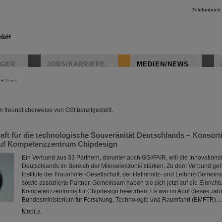
Telefonbuch
IGER
JOBS/KARRIERE
MEDIEN/NEWS
IR-News
instagr
freundlicherweise von GSI bereitgestellt.
aft für die technologische Souveränität Deutschlands – Konsor
auf Kompetenzzentrum Chipdesign
Ein Verbund aus 33 Partnern, darunter auch GSI/FAIR, will die Innovationsk
Deutschlands im Bereich der Mikroelektronik stärken. Zu dem Verbund g
Institute der Fraunhofer-Gesellschaft, der Helmholtz- und Leibniz-Gemeinsc
sowie assoziierte Partner. Gemeinsam haben sie sich jetzt auf die Einricht
Kompetenzzentrums für Chipdesign beworben. Es war im April dieses Jah
Bundesministerium für Forschung, Technologie und Raumfahrt (BMFTR)…
Mehr »