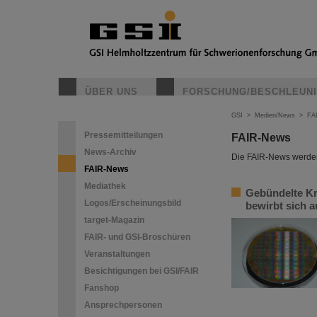
ÜBER UNS
FORSCHUNG/BESCHLEUN
GSI
>
Medien/News
>
FA
Pressemitteilungen
FAIR-News
News-Archiv
Die FAIR-News werden 
FAIR-News
Mediathek
Gebündelte Kr
Logos/Erscheinungsbild
bewirbt sich 
target-Magazin
FAIR- und GSI-Broschüren
Veranstaltungen
Besichtigungen bei GSI/FAIR
Fanshop
Ansprechpersonen