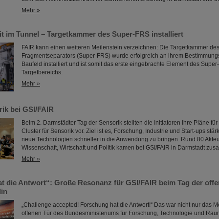
Mehr »
it im Tunnel – Targetkammer des Super-FRS installiert
FAIR kann einen weiteren Meilenstein verzeichnen: Die Targetkammer des
Fragmentseparators (Super-FRS) wurde erfolgreich an ihrem Bestimmungs
Baufeld installiert und ist somit das erste eingebrachte Element des Supe
Targetbereichs.
Mehr »
rik bei GSI/FAIR
Beim 2. Darmstädter Tag der Sensorik stellten die Initiatoren ihre Pläne fü
Cluster für Sensorik vor. Ziel ist es, Forschung, Industrie und Start-ups stä
neue Technologien schneller in die Anwendung zu bringen. Rund 80 Akte
Wissenschaft, Wirtschaft und Politik kamen bei GSI/FAIR in Darmstadt zu
Mehr »
t die Antwort“: Große Resonanz für GSI/FAIR beim Tag der offe
in
„Challenge accepted! Forschung hat die Antwort!“ Das war nicht nur das M
offenen Tür des Bundesministeriums für Forschung, Technologie und Ra