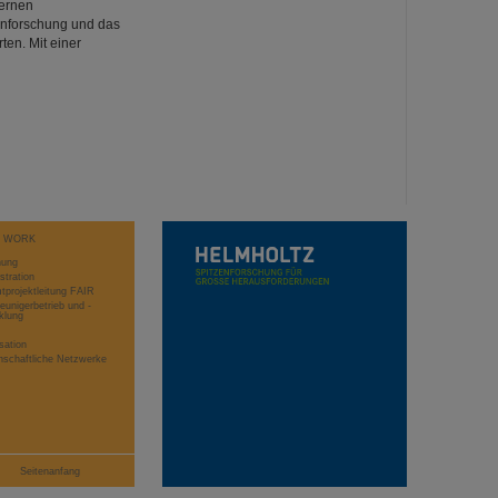
dernen
enforschung und das
ten. Mit einer
T WORK
hung
stration
projektleitung FAIR
eunigerbetrieb und -
klung
sation
schaftliche Netzwerke
Seitenanfang