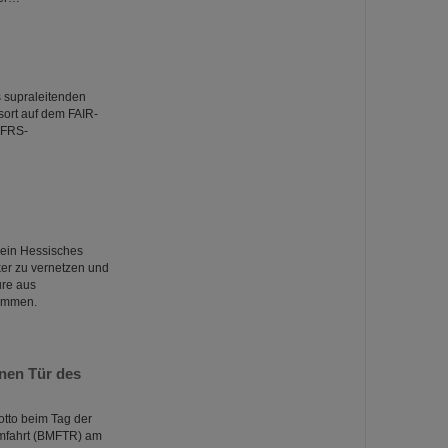
 supraleitenden
ort auf dem FAIR-
r-FRS-
r ein Hessisches
rker zu vernetzen und
ure aus
sammen.
nen Tür des
otto beim Tag der
umfahrt (BMFTR) am