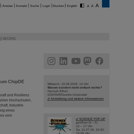
Anreise
Kontakt
Suche
Login
Drucken
English
@WORK
am
linkedin
youtube
helmholtz.social
facebook
tium ChipDE
Mittwoch, 19.08.2026, 14 Uhr
Warum existiert nicht einfach nichts?
Hannah Elfner,
raft und Resilienz
GSI/FAIR/Goethe-Universität
Anmeldung und weitere Informationen
ehören Hochschulen,
haft, Industrie
ung eines
res vom
SCIENCE POP-UP
geöffnet Di – Fr,
12 – 17 Uhr
Sa, 11.07.26, 10:30-
16:00 Uhr