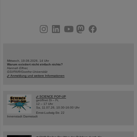
instagram
linkedin
youtube
helmholtz.social
facebook
Mittwoch, 19.08.2026, 14 Uhr
Warum existiert nicht einfach nichts?
Hannah Elfner,
GSI/FAIR/Goethe-Universität
Anmeldung und weitere Informationen
SCIENCE POP-UP
geöffnet Di – Fr,
12 – 17 Uhr
Sa, 11.07.26, 10:30-16:00 Uhr
Ernst-Ludwig-Str. 22
Innenstadt Darmstadt