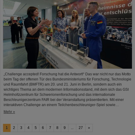
„Challenge accepted! Forschung hat die Antwort!“ Das war nicht nur das Motto
beim Tag der offenen Tür des Bundesministeriums für Forschung, Technologie
und Raumfahrt (BMFTR) am 20. und 21. Juni in Berlin, sondern auch ein
wichtiges Thema an dem modernen Informationsstand, mit dem sich das GSI
Helmholtzzentrum für Schwerionenforschung und das internationale
Beschleunigerzentrum FAIR bei der Veranstaltung präsentierten. Mit einer
interaktiven Challenge an einem Teilchenbeschleuniger-Spiel sowie…
Mehr »
1
2
3
4
5
6
7
8
9
...
27
»