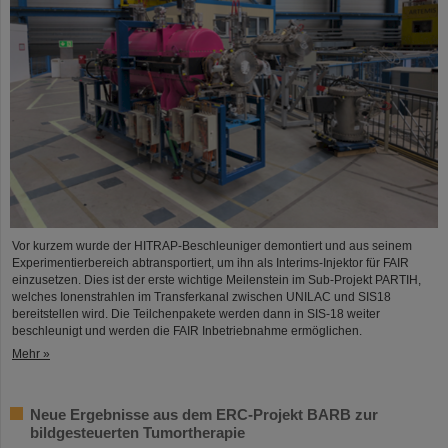
Vor kurzem wurde der HITRAP-Beschleuniger demontiert und aus seinem
Experimentierbereich abtransportiert, um ihn als Interims-Injektor für FAIR
einzusetzen. Dies ist der erste wichtige Meilenstein im Sub-Projekt PARTIH,
welches Ionenstrahlen im Transferkanal zwischen UNILAC und SIS18
bereitstellen wird. Die Teilchenpakete werden dann in SIS-18 weiter
beschleunigt und werden die FAIR Inbetriebnahme ermöglichen.
Mehr »
Neue Ergebnisse aus dem ERC-Projekt BARB zur
bildgesteuerten Tumortherapie