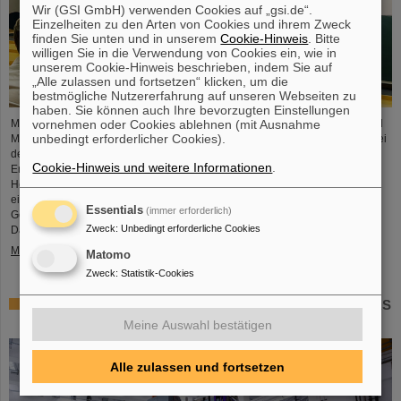
Wir (GSI GmbH) verwenden Cookies auf „gsi.de“.
Einzelheiten zu den Arten von Cookies und ihrem Zweck
finden Sie unten und in unserem
Cookie-Hinweis
. Bitte
willigen Sie in die Verwendung von Cookies ein, wie in
unserem Cookie-Hinweis beschrieben, indem Sie auf
„Alle zulassen und fortsetzen“ klicken, um die
bestmögliche Nutzererfahrung auf unseren Webseiten zu
haben. Sie können auch Ihre bevorzugten Einstellungen
vornehmen oder Cookies ablehnen (mit Ausnahme
Mikrosysteme sind unverzichtbare Sensor-Komponenten in der Medizin- und
unbedingt erforderlicher Cookies).
Mobilitätstechnik, Cybersicherheit und Kommunikationstechnologie sowie bei
der Steuerung vernetzter Fertigungsprozesse. Aber auch für die
Cookie-Hinweis und weitere Informationen
.
Energiewende sind sie von wachsender Bedeutung. Forschende der
Hochschule RheinMain (HSRM) entwickeln am Campus Rüsselsheim nun
eine Plattform zur Mikro-Nano-Integration von neuartigen Sensorelementen.
Essentials
(immer erforderlich)
Gemeinsam mit dem GSI Helmholtzzentrum für Schwerionenforschung in
Zweck
:
Unbedingt erforderliche Cookies
Darmstadt und der…
Mehr »
Matomo
Zweck
:
Statistik-Cookies
Millimeterarbeit im Tunnel – Targetkammer des Super-FRS
installiert
Meine Auswahl bestätigen
Alle zulassen und fortsetzen