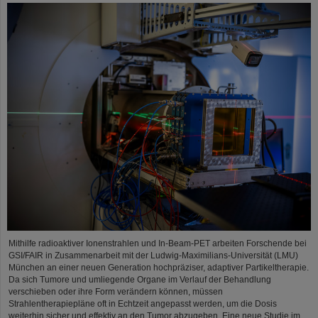
Mithilfe radioaktiver Ionenstrahlen und In-Beam-PET arbeiten Forschende bei
GSI/FAIR in Zusammenarbeit mit der Ludwig-Maximilians-Universität (LMU)
München an einer neuen Generation hochpräziser, adaptiver Partikeltherapie.
Da sich Tumore und umliegende Organe im Verlauf der Behandlung
verschieben oder ihre Form verändern können, müssen
Strahlentherapiepläne oft in Echtzeit angepasst werden, um die Dosis
weiterhin sicher und effektiv an den Tumor abzugeben. Eine neue Studie im