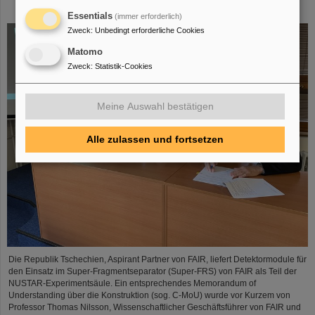
Construction Memorandum of Understanding
Essentials
(immer erforderlich)
Zweck
:
Unbedingt erforderliche Cookies
Matomo
Zweck
:
Statistik-Cookies
Meine Auswahl bestätigen
Alle zulassen und fortsetzen
Die Republik Tschechien, Aspirant Partner von FAIR, liefert Detektormodule für
den Einsatz im Super-Fragmentseparator (Super-FRS) von FAIR als Teil der
NUSTAR-Experimentsäule. Ein entsprechendes Memorandum of
Understanding über die Konstruktion (sog. C-MoU) wurde vor Kurzem von
Professor Thomas Nilsson, Wissenschaftlicher Geschäftsführer von FAIR und