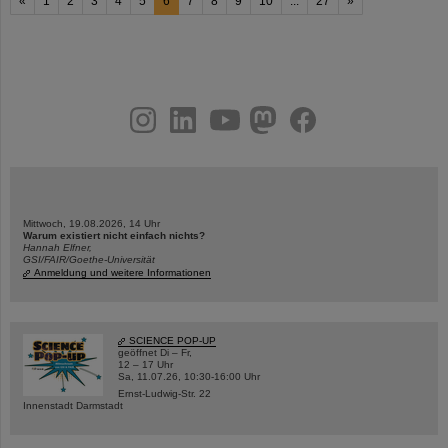
«
1
2
3
4
5
6
7
8
9
10
...
27
»
instagram
linkedin
youtube
helmholtz.social
facebook
Mittwoch, 19.08.2026, 14 Uhr
Warum existiert nicht einfach nichts?
Hannah Elfner,
GSI/FAIR/Goethe-Universität
Anmeldung und weitere Informationen
SCIENCE POP-UP
geöffnet Di – Fr,
12 – 17 Uhr
Sa, 11.07.26, 10:30-16:00 Uhr
Ernst-Ludwig-Str. 22
Innenstadt Darmstadt