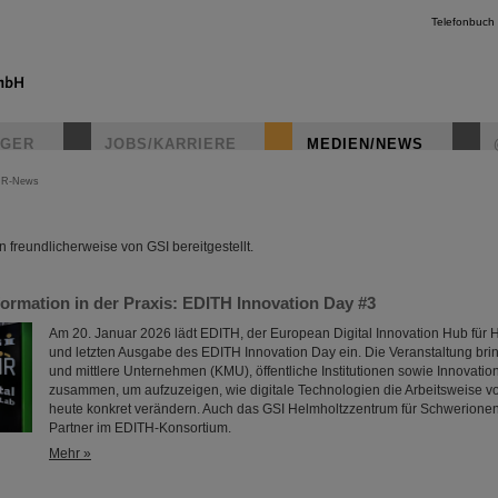
Telefonbuch
IGER
JOBS/KARRIERE
MEDIEN/NEWS
IR-News
instagr
freundlicherweise von GSI bereitgestellt.
formation in der Praxis: EDITH Innovation Day #3
Am 20. Januar 2026 lädt EDITH, der European Digital Innovation Hub für H
und letzten Ausgabe des EDITH Innovation Day ein. Die Veranstaltung bring
und mittlere Unternehmen (KMU), öffentliche Institutionen sowie Innovatio
zusammen, um aufzuzeigen, wie digitale Technologien die Arbeitsweise v
heute konkret verändern. Auch das GSI Helmholtzzentrum für Schwerionen
Partner im EDITH-Konsortium.
Mehr »