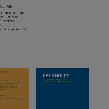
SI/FAIR
stufenschüler*innen
he „Saturday
chüler*innen
I-
ufortschritt und die
T WORK
hung
stration
projektleitung FAIR
eunigerbetrieb und -
klung
sation
schaftliche Netzwerke