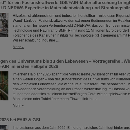
nd“ für ein Fusionskraftwerk: GSI/FAIR-Materialforschung bring
t DINERWA Expertise in Materialentwicklung und Strahlungshär
Hitzefest, strahlenresistent und industriell herstellbar – mit diesen Eigensch
Wand“ künftiger Fusionskraftwerke den extremen Bedingungen im Reakto
standhalten. Im neuen Verbundprojekt DINERWA, das vom Bundesminister
Technologie und Raumfahrt (BMFTR) mit rund 11 Millionen Euro gefördert 
Forschende des Karlsruher Instituts für Technologie (KIT) gemeinsam mit 
Wissenschaft und Industrie ....
Mehr »
gen des Universums bis zu den Lebewesen – Vortragsreihe „Wis
FAIR im ersten Halbjahr 2026
Im ersten Halbjahr 2026 spannt die Vortragsreihe „Wissenschaft für Alle“ 
einen weiten Bogen – von der „Kinderstube“ des Universums vor Milliarde
den komplexen Lebewesen, die wir heute auf unserer Erde beobachten. In
entweder nach Voranmeldung an der Präsenzveranstaltung im Hörsaal vo
teilnehmen oder sich mit einem internetfähigen Gerät wie beispielsweise 
Mobiltelefon oder Tablet über einen Einwahllink in die…
Mehr »
 2025 bei FAIR & GSI
Impressionen aus dem Jahr 2025: Ein ereignisreiches Jahr liegt hinter un