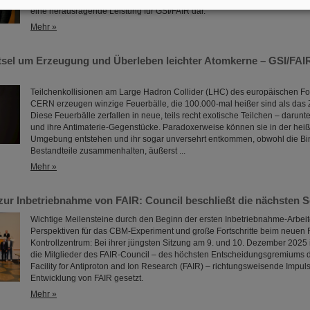
eine herausragende Leistung für GSI/FAIR dar.
Mehr »
tsel um Erzeugung und Überleben leichter Atomkerne – GSI/FA
Teilchenkollisionen am Large Hadron Collider (LHC) des europäischen 
CERN erzeugen winzige Feuerbälle, die 100.000-mal heißer sind als das
Diese Feuerbälle zerfallen in neue, teils recht exotische Teilchen – darunt
und ihre Antimaterie-Gegenstücke. Paradoxerweise können sie in der hei
Umgebung entstehen und ihr sogar unversehrt entkommen, obwohl die Bin
Bestandteile zusammenhalten, äußerst ...
Mehr »
ur Inbetriebnahme von FAIR: Council beschließt die nächsten S
Wichtige Meilensteine durch den Beginn der ersten Inbetriebnahme-Arbeit
Perspektiven für das CBM-Experiment und große Fortschritte beim neuen 
Kontrollzentrum: Bei ihrer jüngsten Sitzung am 9. und 10. Dezember 2025
die Mitglieder des FAIR-Council – des höchsten Entscheidungsgremiums d
Facility for Antiproton and Ion Research (FAIR) – richtungsweisende Impulse
Entwicklung von FAIR gesetzt.
Mehr »