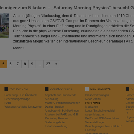
leuniger zum Nikolaus – „Saturday Morning Physics“ besucht G
Am diesjährigen Nikolaustag, dem 6. Dezember, besuchten rund 110 Ober
aus ganz Hessen den GSI/FAIR-Campus im Rahmen der Veranstaltungsrei
Morning Physics“. In einer Einführung und in Rundgängen erhielten die S
Einblicke in die physikalische Forschung, erkundeten die bestehenden GS
Teilchenbeschleuniger und -Experimente und informierten sich über den Ba
zukünftigen Möglichkeiten der internationalen Beschleunigeranlage FAIR.
Mehr »
5
6
7
8
9
...
27
»
FORSCHUNG
JOBS/KARRIERE
MEDIEN/NEWS
A
Forschung - Ein Überblick
Angebote für Studierende
Pressemitteilungen
Forsc
Beschleunigeranlage
Ausbildung
News-Archiv
Admini
FAIR
Master / Promotionsarbeiten
FAIR-News
Gesamt
Wissenschaftliche Netzwerke
Duales Studium
Mediathek
Beschl
entwic
Angebote für Schüler*innen
Logos/Erscheinungsbild
IT
Arbeiten bei FAIR und GSI
target-Magazin
Organi
Mentoring Hessen
FAIR- und GSI-Broschüren
Wissen
Stellenangebote
Veranstaltungen
Initiativbewerbung
Besichtigungen bei GSI/FAIR
Fanshop