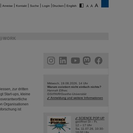
Anreise
Kontakt
Suche
Login
Drucken
English
@WORK
am
linkedin
youtube
helmholtz.social
facebook
Mittwoch, 19.08.2026, 14 Uhr
Warum existiert nicht einfach nichts?
essen, zur dritten
Hannah Elfner,
t Start-ups, kleine
GSI/FAIR/Goethe-Universität
Anmeldung und weitere Informationen
nsverantwortliche
on Organisationen
forschung ist
SCIENCE POP-UP
geöffnet Di – Fr,
12 – 17 Uhr
Sa, 11.07.26, 10:30-
16:00 Uhr