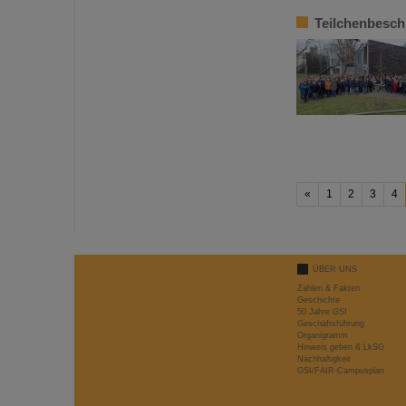
Teilchenbesch
«
1
2
3
4
ÜBER UNS
Zahlen & Fakten
Geschichte
50 Jahre GSI
Geschäftsführung
Organigramm
Hinweis geben & LkSG
Nachhaltigkeit
GSI/FAIR-Campusplan