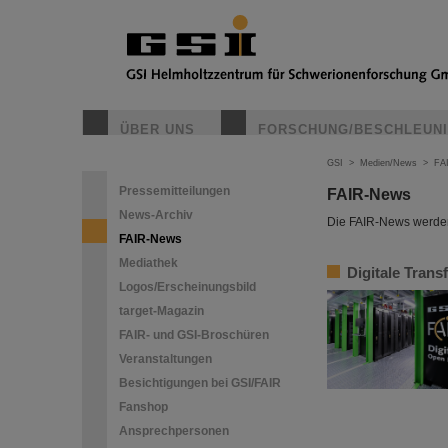
ÜBER UNS
FORSCHUNG/BESCHLEUN
GSI
>
Medien/News
>
FA
Pressemitteilungen
FAIR-News
News-Archiv
Die FAIR-News werden 
FAIR-News
Mediathek
Digitale Trans
Logos/Erscheinungsbild
target-Magazin
FAIR- und GSI-Broschüren
Veranstaltungen
Besichtigungen bei GSI/FAIR
Fanshop
Ansprechpersonen