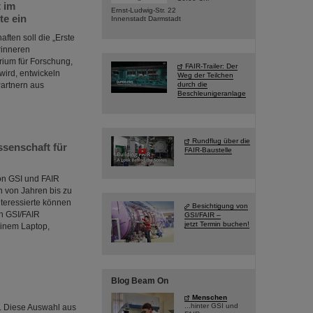
t im
Ernst-Ludwig-Str. 22
te ein
Innenstadt Darmstadt
aften soll die „Erste
rinneren
ium für Forschung,
FAIR-Trailer: Der
wird, entwickeln
Weg der Teilchen
Partnern aus
durch die
Beschleunigeranlage
Rundflug über die
senschaft für
FAIR-Baustelle
von GSI und FAIR
n von Jahren bis zu
teressierte können
Besichtigung von
n GSI/FAIR
GSI/FAIR –
jetzt Termin buchen!
einem Laptop,
Blog Beam On
Menschen
...hinter GSI und
s. Diese Auswahl aus