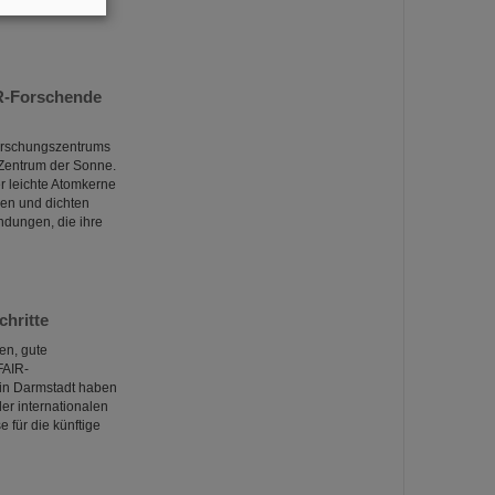
IR-Forschende
Forschungszentrums
 Zentrum der Sonne.
er leichte Atomkerne
ßen und dichten
dungen, die ihre
chritte
en, gute
FAIR-
 in Darmstadt haben
er internationalen
 für die künftige