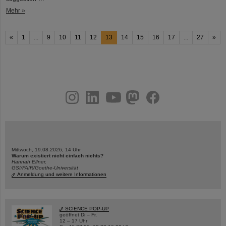
Mehr »
«
1
...
9
10
11
12
13
14
15
16
17
...
27
»
instagram
linkedin
youtube
helmholtz.social
facebook
Mittwoch, 19.08.2026, 14 Uhr
Warum existiert nicht einfach nichts?
Hannah Elfner,
GSI/FAIR/Goethe-Universität
Anmeldung und weitere Informationen
SCIENCE POP-UP
geöffnet Di – Fr,
12 – 17 Uhr