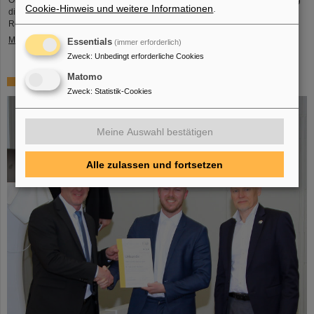
Orden Ľudovít Štúr, 2. Klasse, Zivilabteilung, geehrt. Die feierliche Verleihung
Cookie-Hinweis und weitere Informationen
.
dieser hohen Auszeichnung fand durch den Präsidenten der Slowakischen
Republik, Peter Pellegrini, in Bratislava statt.
Mehr »
Essentials
(immer erforderlich)
Zweck
:
Unbedingt erforderliche Cookies
Matomo
FAIR-GSI-Promotionspreis für Dr. Tom Reichert
Zweck
:
Statistik-Cookies
Meine Auswahl bestätigen
Alle zulassen und fortsetzen