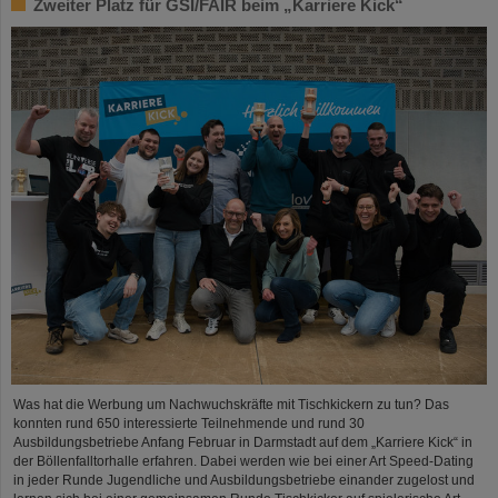
Zweiter Platz für GSI/FAIR beim „Karriere Kick“
Was hat die Werbung um Nachwuchskräfte mit Tischkickern zu tun? Das
konnten rund 650 interessierte Teilnehmende und rund 30
Ausbildungsbetriebe Anfang Februar in Darmstadt auf dem „Karriere Kick“ in
der Böllenfalltorhalle erfahren. Dabei werden wie bei einer Art Speed-Dating
in jeder Runde Jugendliche und Ausbildungsbetriebe einander zugelost und