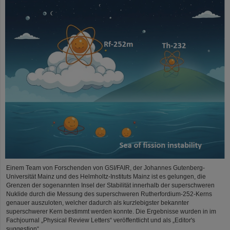
Einem Team von Forschenden von GSI/FAIR, der Johannes Gutenberg-
Universität Mainz und des Helmholtz-Instituts Mainz ist es gelungen, die
Grenzen der sogenannten Insel der Stabilität innerhalb der superschweren
Nuklide durch die Messung des superschweren Rutherfordium-252-Kerns
genauer auszuloten, welcher dadurch als kurzlebigster bekannter
superschwerer Kern bestimmt werden konnte. Die Ergebnisse wurden in im
Fachjournal „Physical Review Letters“ veröffentlicht und als „Editor's
suggestion“…