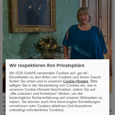
Wir respektieren Ihre Privatsphäre
Wir (GSI GmbH) verwenden Cookies auf „gsi.de“.
Einzelheiten zu den Arten von Cookies und ihrem Zweck
finden Sie unten und in unserem
Cookie-Hinweis
. Bitte
willigen Sie in die Verwendung von Cookies ein, wie in
unserem Cookie-Hinweis beschrieben, indem Sie auf
„Alle zulassen und fortsetzen“ klicken, um die
bestmögliche Nutzererfahrung auf unseren Webseiten zu
Die Physikerin und Geologin Livia Ludhova, Professorin für Experimentelle
haben. Sie können auch Ihre bevorzugten Einstellungen
Neutrinophysik an der Johannes Gutenberg-Universität Mainz und Leiterin
vornehmen oder Cookies ablehnen (mit Ausnahme
der gemeinsamen Neutrino-Gruppe bei GSI sowie Leiterin des DFG-
unbedingt erforderlicher Cookies).
Förderprojekts FAIR-Research NRW, wurde vor Kurzem mit dem slowakischen