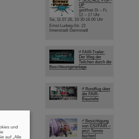
SCIENCE POP-
UP
geöffnet Di – Fr,
12 – 17 Uhr
Sa, 11.07.26, 10:30-16:00 Uhr
Ernst-Ludwig-Str. 22
Innenstadt Darmstadt
FAIR-Trailer:
Der Weg der
Teilchen durch die
Beschleunigeranlage
Rundflug über
die FAIR-
Baustelle
Besichtigung
von GSI/FAIR –
okies und
jetzt Termin
die
buchen!
e auf „Alle