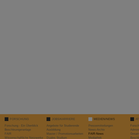
FORSCHUNG
JOBS/KARRIERE
MEDIEN/NEWS
A
Forschung - Ein Überblick
Angebote für Studierende
Pressemitteilungen
Forsc
Beschleunigeranlage
Ausbildung
News-Archiv
Admini
FAIR
Master / Promotionsarbeiten
FAIR-News
Gesamt
Wissenschaftliche Netzwerke
Duales Studium
Mediathek
Beschl