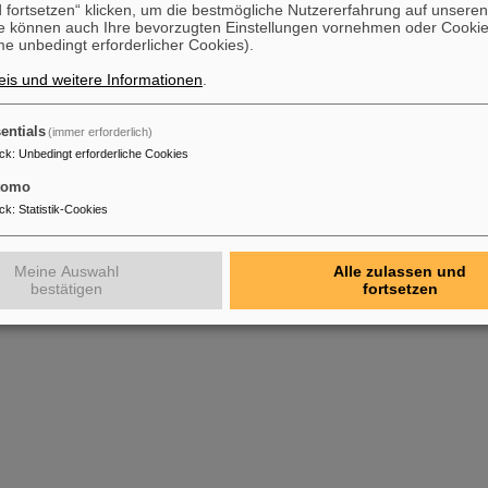
 fortsetzen“ klicken, um die bestmögliche Nutzererfahrung auf unsere
e können auch Ihre bevorzugten Einstellungen vornehmen oder Cooki
e unbedingt erforderlicher Cookies).
is und weitere Informationen
.
entials
(immer erforderlich)
ck
:
Unbedingt erforderliche Cookies
tomo
ck
:
Statistik-Cookies
Meine Auswahl
Alle zulassen und
bestätigen
fortsetzen