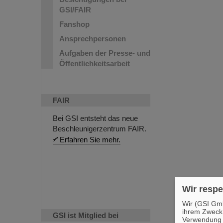
GSI/FAIR
Fanshop
Ansprechpersonen
Aufgaben der Presse- und
Öffentlichkeitsarbeit
FAIR
Bei GSI entsteht das neue
Beschleunigerzentrum FAIR.
Erfahren Sie mehr.
Wir respe
Wir (GSI Gmb
ihrem Zweck
GSI ist Mitglied bei
Verwendung v