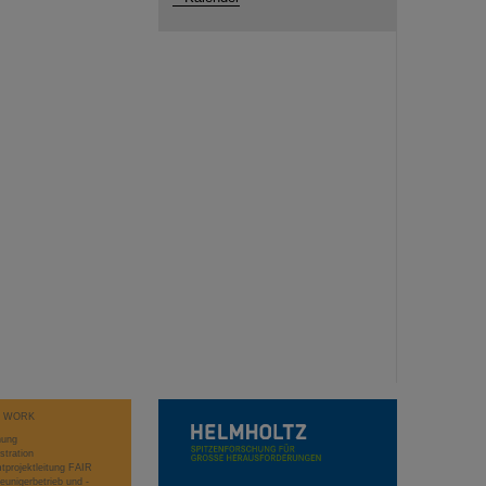
T WORK
hung
stration
projektleitung FAIR
eunigerbetrieb und -