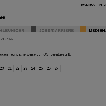
Telefonbuch
Anre
HLEUNIGER
JOBS/KARRIERE
MEDIEN
FAIR-News
insta
den freundlicherweise von GSI bereitgestellt.
20
21
22
23
24
25
26
27