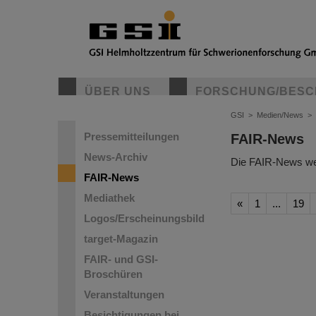
ÜBER UNS
FORSCHUNG/BESC
GSI
>
Medien/News
>
Pressemitteilungen
FAIR-News
News-Archiv
Die FAIR-News wer
FAIR-News
Mediathek
«
1
...
19
Logos/Erscheinungsbild
target-Magazin
FAIR- und GSI-
Broschüren
Veranstaltungen
Besichtigungen bei