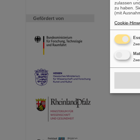
zulassen und
zu haben. Si
(mit Ausnahm
Gefördert von
Cookie-Hinwe
Ess
Zwe
Ma
Zwe