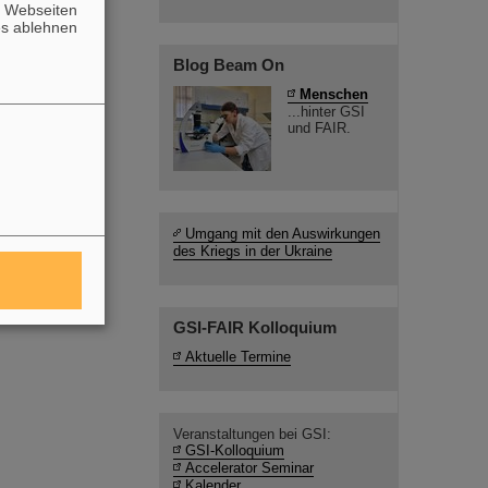
n Webseiten
es ablehnen
Blog Beam On
Menschen
...hinter GSI
und FAIR.
Umgang mit den Auswirkungen
des Kriegs in der Ukraine
GSI-FAIR Kolloquium
Aktuelle Termine
Veranstaltungen bei GSI:
GSI-Kolloquium
Accelerator Seminar
Kalender