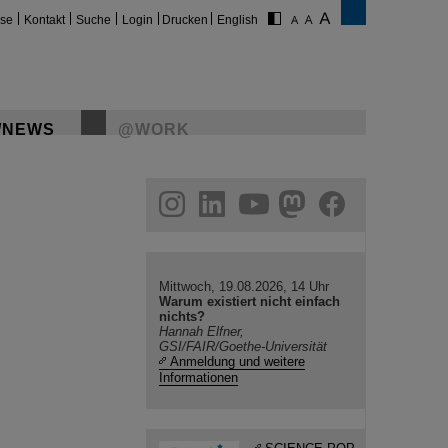
ise
Kontakt
Suche
Login
Drucken
English
/NEWS
@WORK
gram
linkedin
youtube
helmholtz.social
facebook
Mittwoch, 19.08.2026, 14 Uhr
Warum existiert nicht einfach
nichts?
Hannah Elfner,
GSI/FAIR/Goethe-Universität
Anmeldung und weitere
Informationen