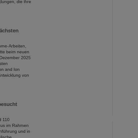
dungen, die ihre
nächsten
hme-Arbeiten,
itte beim neuen
0. Dezember 2025
sten
on and Ion
Entwicklung von
besucht
d 110
pus im Rahmen
inführung und in
lische