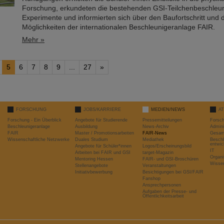
Forschung, erkundeten die bestehenden GSI-Teilchenbeschleun
Experimente und informierten sich über den Baufortschritt und 
Möglichkeiten der internationalen Beschleunigeranlage FAIR.
Mehr »
5
6
7
8
9
...
27
»
FORSCHUNG
JOBS/KARRIERE
MEDIEN/NEWS
A
Forschung - Ein Überblick
Angebote für Studierende
Pressemitteilungen
Forsc
Beschleunigeranlage
Ausbildung
News-Archiv
Admini
FAIR
Master / Promotionsarbeiten
FAIR-News
Gesamt
Wissenschaftliche Netzwerke
Duales Studium
Mediathek
Beschl
entwic
Angebote für Schüler*innen
Logos/Erscheinungsbild
IT
Arbeiten bei FAIR und GSI
target-Magazin
Organi
Mentoring Hessen
FAIR- und GSI-Broschüren
Wissen
Stellenangebote
Veranstaltungen
Initiativbewerbung
Besichtigungen bei GSI/FAIR
Fanshop
Ansprechpersonen
Aufgaben der Presse- und
Öffentlichkeitsarbeit