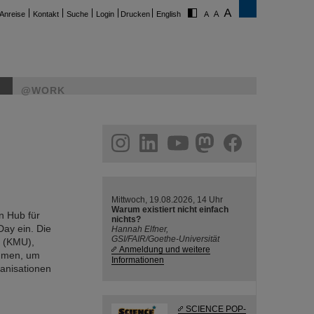
Anreise
Kontakt
Suche
Login
Drucken
English
@WORK
ram
linkedin
youtube
helmholtz.social
facebook
Mittwoch, 19.08.2026, 14 Uhr
Warum existiert nicht einfach
n Hub für
nichts?
Day ein. Die
Hannah Elfner,
GSI/FAIR/Goethe-Universität
n (KMU),
Anmeldung und weitere
ammen, um
Informationen
ganisationen
SCIENCE POP-