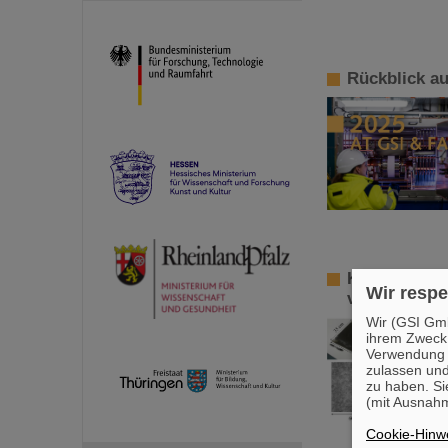
Rückblick au
KI öffnet ei
Wir respe
von Hyperke
Wir (GSI Gmb
ihrem Zweck
Verwendung v
zulassen und
zu haben. Si
(mit Ausnahm
Cookie-Hinwe