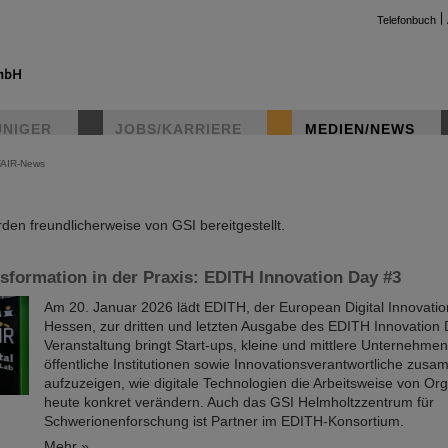
Telefonbuch
UNIGER
JOBS/KARRIERE
MEDIEN/NEWS
FAIR-News
instag
en freundlicherweise von GSI bereitgestellt.
nsformation in der Praxis: EDITH Innovation Day #3
Am 20. Januar 2026 lädt EDITH, der European Digital Innovatio
Hessen, zur dritten und letzten Ausgabe des EDITH Innovation 
Veranstaltung bringt Start-ups, kleine und mittlere Unternehme
öffentliche Institutionen sowie Innovationsverantwortliche zus
aufzuzeigen, wie digitale Technologien die Arbeitsweise von Or
heute konkret verändern. Auch das GSI Helmholtzzentrum für
Schwerionenforschung ist Partner im EDITH-Konsortium.
Mehr »