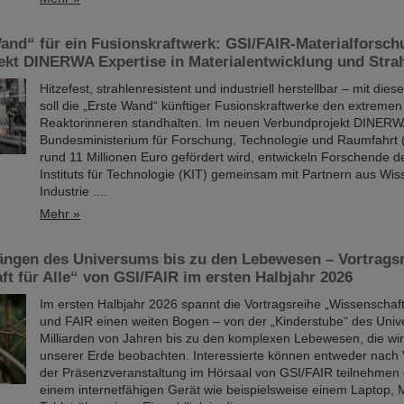
and“ für ein Fusionskraftwerk: GSI/FAIR-Materialforsch
ekt DINERWA Expertise in Materialentwicklung und Strah
Hitzefest, strahlenresistent und industriell herstellbar – mit die
soll die „Erste Wand“ künftiger Fusionskraftwerke den extreme
Reaktorinneren standhalten. Im neuen Verbundprojekt DINER
Bundesministerium für Forschung, Technologie und Raumfahrt
rund 11 Millionen Euro gefördert wird, entwickeln Forschende d
Instituts für Technologie (KIT) gemeinsam mit Partnern aus Wi
Industrie ....
Mehr »
ängen des Universums bis zu den Lebewesen – Vortrags
t für Alle“ von GSI/FAIR im ersten Halbjahr 2026
Im ersten Halbjahr 2026 spannt die Vortragsreihe „Wissenschaft 
und FAIR einen weiten Bogen – von der „Kinderstube“ des Uni
Milliarden von Jahren bis zu den komplexen Lebewesen, die wir
unserer Erde beobachten. Interessierte können entweder nac
der Präsenzveranstaltung im Hörsaal von GSI/FAIR teilnehmen 
einem internetfähigen Gerät wie beispielsweise einem Laptop, M