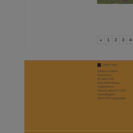
«
1
2
3
4
ÜBER UNS
Zahlen & Fakten
Geschichte
50 Jahre GSI
Geschäftsführung
Organigramm
Hinweis geben & LkSG
Nachhaltigkeit
GSI/FAIR-Campusplan