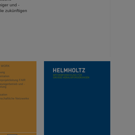
iger und -
die zukünftigen
T WORK
hung
stration
projektleitung FAIR
eunigerbetrieb und -
klung
sation
schaftliche Netzwerke