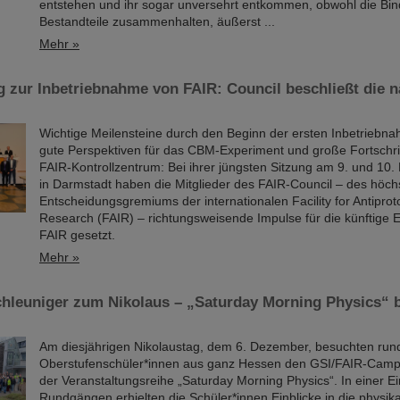
entstehen und ihr sogar unversehrt entkommen, obwohl die Bin
Bestandteile zusammenhalten, äußerst ...
Mehr »
 zur Inbetriebnahme von FAIR: Council beschließt die 
Wichtige Meilensteine durch den Beginn der ersten Inbetriebna
gute Perspektiven für das CBM-Experiment und große Fortschr
FAIR-Kontrollzentrum: Bei ihrer jüngsten Sitzung am 9. und 1
in Darmstadt haben die Mitglieder des FAIR-Council – des höch
Entscheidungsgremiums der internationalen Facility for Antiprot
Research (FAIR) – richtungsweisende Impulse für die künftige 
FAIR gesetzt.
Mehr »
chleuniger zum Nikolaus – „Saturday Morning Physics“ 
Am diesjährigen Nikolaustag, dem 6. Dezember, besuchten run
Oberstufenschüler*innen aus ganz Hessen den GSI/FAIR-Cam
der Veranstaltungsreihe „Saturday Morning Physics“. In einer E
Rundgängen erhielten die Schüler*innen Einblicke in die physika