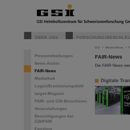
ÜBER UNS
FORSCHUNG/BESCHLE
GSI
>
Medien/News
>
Pressemitteilungen
FAIR-News
News-Archiv
Die FAIR-News werd
FAIR-News
Mediathek
Digitale Tra
Logos/Erscheinungsbild
target-Magazin
FAIR- und GSI-Broschüren
Veranstaltungen
Besichtigungen bei
GSI/FAIR
Fanshop