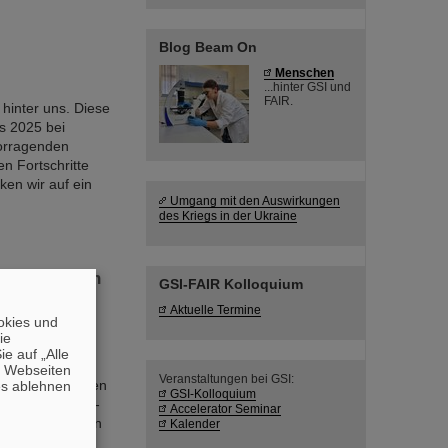
Blog Beam On
Menschen
...hinter GSI und
FAIR.
 hinter uns. Diese
s 2025 bei
rvorragenden
 Fortschritte
ken wir auf ein
Umgang mit den Auswirkungen
des Kriegs in der Ukraine
dentifikation
GSI-FAIR Kolloquium
Aktuelle Termine
okies und
ring Research
die
aben gemeinsam
e auf „Alle
GSI/FAIR in
n Webseiten
Veranstaltungen bei GSI:
 Brücke zwischen
es ablehnen
GSI-Kolloquium
endung von Deep-
Accelerator Seminar
 25 Jahren einen
Kalender