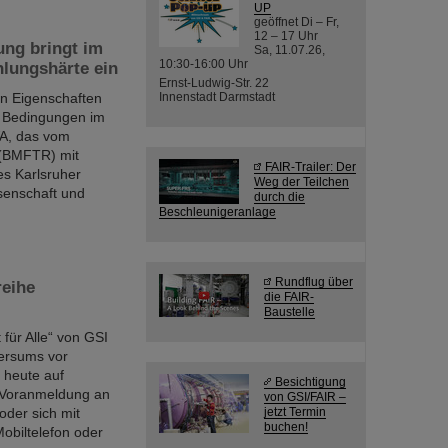
UP
geöffnet Di – Fr,
12 – 17 Uhr
ung bringt im
Sa, 11.07.26,
10:30-16:00 Uhr
lungshärte ein
Ernst-Ludwig-Str. 22
sen Eigenschaften
Innenstadt Darmstadt
n Bedingungen im
WA, das vom
 (BMFTR) mit
FAIR-Trailer: Der
es Karlsruher
Weg der Teilchen
ssenschaft und
durch die
Beschleunigeranlage
Rundflug über
reihe
die FAIR-
Baustelle
für Alle“ von GSI
versums vor
 heute auf
Besichtigung
h Voranmeldung an
von GSI/FAIR –
oder sich mit
jetzt Termin
buchen!
obiltelefon oder