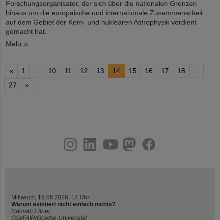
Forschungsorganisator, der sich über die nationalen Grenzen
hinaus um die europäische und internationale Zusammenarbeit
auf dem Gebiet der Kern- und nuklearen Astrophysik verdient
gemacht hat.
Mehr »
«
1
...
10
11
12
13
14
15
16
17
18
...
27
»
instagram
linkedin
youtube
helmholtz.social
facebook
Mittwoch, 19.08.2026, 14 Uhr
Warum existiert nicht einfach nichts?
Hannah Elfner,
GSI/FAIR/Goethe-Universität