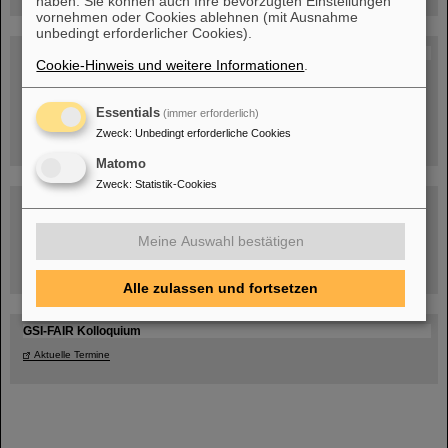
haben. Sie können auch Ihre bevorzugten Einstellungen
vornehmen oder Cookies ablehnen (mit Ausnahme
unbedingt erforderlicher Cookies).
Blog Beam On
Cookie-Hinweis und weitere Informationen
.
Menschen
...hinter GSI und FAIR.
Essentials
(immer erforderlich)
Zweck
:
Unbedingt erforderliche Cookies
Matomo
Zweck
:
Statistik-Cookies
Meine Auswahl bestätigen
Umgang mit den Auswirkungen des Kriegs in der Ukraine
Alle zulassen und fortsetzen
GSI-FAIR Kolloquium
Aktuelle Termine