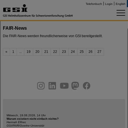
Telefonbuch
Login
English
FAIR-News
Die FAIR-News werden freundlicherweise von GSI bereitgestellt.
«
1
...
19
20
21
22
23
24
25
26
27
instagram
linkedin
youtube
helmholtz.social
facebook
Mittwoch, 19.08.2026, 14 Uhr
Warum existiert nicht einfach nichts?
Hannah Elfner,
GSI/FAIR/Goethe-Universität