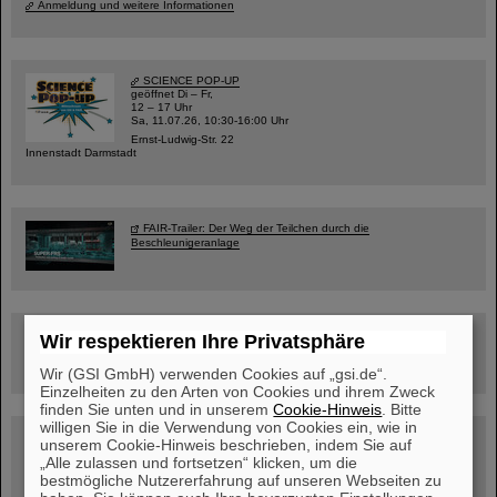
Anmeldung und weitere Informationen
SCIENCE POP-UP
geöffnet Di – Fr,
12 – 17 Uhr
Sa, 11.07.26, 10:30-16:00 Uhr
Ernst-Ludwig-Str. 22
Innenstadt Darmstadt
FAIR-Trailer: Der Weg der Teilchen durch die
Beschleunigeranlage
Rundflug über die FAIR-Baustelle
Wir respektieren Ihre Privatsphäre
Wir (GSI GmbH) verwenden Cookies auf „gsi.de“.
Einzelheiten zu den Arten von Cookies und ihrem Zweck
finden Sie unten und in unserem
Cookie-Hinweis
. Bitte
willigen Sie in die Verwendung von Cookies ein, wie in
Besichtigung von GSI/FAIR –
unserem Cookie-Hinweis beschrieben, indem Sie auf
jetzt Termin buchen!
„Alle zulassen und fortsetzen“ klicken, um die
bestmögliche Nutzererfahrung auf unseren Webseiten zu