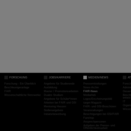
FORSCHUNG
JOBS/KARRIERE
MEDIEN/NEWS
A
Forschung - Ein Überblick
Angebote für Studierende
Pressemitteilungen
Forsc
Beschleunigeranlage
Ausbildung
News-Archiv
Admini
FAIR
Master / Promotionsarbeiten
FAIR-News
Gesamt
Wissenschaftliche Netzwerke
Duales Studium
Mediathek
Beschl
entwic
Angebote für Schüler*innen
Logos/Erscheinungsbild
IT
Arbeiten bei FAIR und GSI
target-Magazin
Organi
Mentoring Hessen
FAIR- und GSI-Broschüren
Wissen
Stellenangebote
Veranstaltungen
Initiativbewerbung
Besichtigungen bei GSI/FAIR
Fanshop
Ansprechpersonen
Aufgaben der Presse- und
Öffentlichkeitsarbeit