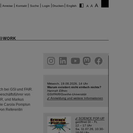
Anreise
Kontakt
Suche
Login
Drucken
English
@WORK
am
linkedin
youtube
helmholtz.social
facebook
Mittwoch, 19.08.2026, 14 Uhr
Warum existiert nicht einfach nichts?
h bei GSI und FAIR.
Hannah Elfner,
eschäftsführer von
GSI/FAIR/Goethe-Universität
Anmeldung und weitere Informationen
AIR, und Markus
owie Carola Pomplun
von Referentin
SCIENCE POP-UP
geöffnet Di – Fr,
12 – 17 Uhr
Sa, 11.07.26, 10:30-
16:00 Uhr