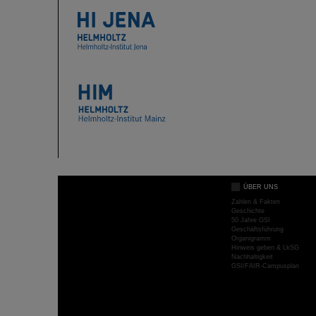
ÜBER UNS
Zahlen & Fakten
Geschichte
50 Jahre GSI
Geschäftsführung
Organigramm
Hinweis geben & LkSG
Nachhaltigkeit
GSI/FAIR-Campusplan