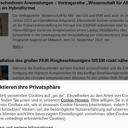
erschiedenen Anwendungen – Vortragsreihe „Wissenschaft für Al
n als Hybridformat
Die Vortragsreihe „Wissenschaft für Alle“ von GSI und FAIR wird auch im z
Jahres 2023 als Hybridformat fortgesetzt. Interessierte können entweder
an der Präsenzveranstaltung im Hörsaal von GSI/FAIR teilnehmen oder si
internetfähigen Gerät wie beispielsweise einem Laptop, Mobiltelefon oder 
Einwahllink in die Übertragung der Veranstaltung per Videokonferenz ein
Programm beginnt am Mittwoch, dem 13. September 2023, mit…
Mehr »
tallation des großen FAIR-Ringbeschleunigers SIS100 rückt nähe
Während die Rohbauarbeiten auf dem Baufeld voranschreiten und die En
Fertigung der Hightech-Komponenten für das künftige Beschleunigerzentru
werden die nächsten entscheidenden Weichen für den großen FAIR-Ring
SIS100 gestellt: Die Montage der Beschleunigermaschine in den neu err
ktieren Ihre Privatsphäre
wird vorbereitet, der Endspurt Richtung Installationsstart des SIS100 hat 
Verantwortlichen der zuständigen Teilprojekte SIS100/SIS18 und SMG (Si
H) verwenden Cookies auf „gsi.de“. Einzelheiten zu den Arten von Co
Mehr »
 finden Sie unten und in unserem
Cookie-Hinweis
. Bitte willigen Sie in 
on Cookies ein, wie in unserem Cookie-Hinweis beschrieben, indem Si
 fortsetzen“ klicken, um die bestmögliche Nutzererfahrung auf unsere
ash Sinha
e können auch Ihre bevorzugten Einstellungen vornehmen oder Cooki
e unbedingt erforderlicher Cookies).
FAIR und GSI trauern um einen herausragenden Wissenschaftler und eine
für das FAIR-Projekt. Der indische Physiker Bikash Sinha ist am 11. August
is und weitere Informationen
.