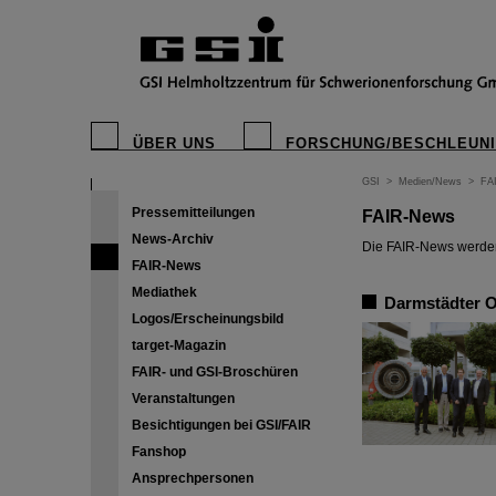
ÜBER UNS
FORSCHUNG/BESCHLEUN
GSI
>
Medien/News
>
FA
Pressemitteilungen
FAIR-News
News-Archiv
Die FAIR-News werden 
FAIR-News
Mediathek
Darmstädter O
Logos/Erscheinungsbild
target-Magazin
FAIR- und GSI-Broschüren
Veranstaltungen
Besichtigungen bei GSI/FAIR
Fanshop
Ansprechpersonen