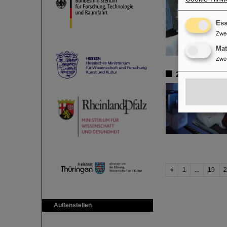
Ess
Zwe
Ma
Zwe
25 Jahre Tumo
«
1
...
19
2
Außenstellen