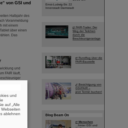
le“ von GSI und
Ernst-Ludwig-Str. 22
Innenstadt Darmstadt
weiten Halbjahr des
 nach Voranmeldung
ch mit einem
FAIR-Trailer: Der
Tablet über einen
Weg der Teilchen
wählen. Das
durch die
Beschleunigeranlage
Rundflug über die
r
FAIR-Baustelle
twicklung und
m FAIR läuft,
beschleuniger
ichteten Gebäuden
Besichtigung von
begonnen. Die
GSI/FAIR –
jetzt Termin buchen!
te…
okies und
die
e auf „Alle
n Webseiten
es ablehnen
Blog Beam On
n der Wegbereiter
Menschen
 im Alter von 78
...hinter GSI und