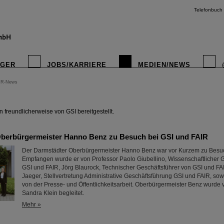
Telefonbuch
IGER
JOBS/KARRIERE
MEDIEN/NEWS
IR-News
instagr
freundlicherweise von GSI bereitgestellt.
berbürgermeister Hanno Benz zu Besuch bei GSI und FAIR
Der Darmstädter Oberbürgermeister Hanno Benz war vor Kurzem zu Besuc
Empfangen wurde er von Professor Paolo Giubellino, Wissenschaftlicher G
GSI und FAIR, Jörg Blaurock, Technischer Geschäftsführer von GSI und F
Jaeger, Stellvertretung Administrative Geschäftsführung GSI und FAIR, s
von der Presse- und Öffentlichkeitsarbeit. Oberbürgermeister Benz wurde 
Sandra Klein begleitet.
Mehr »