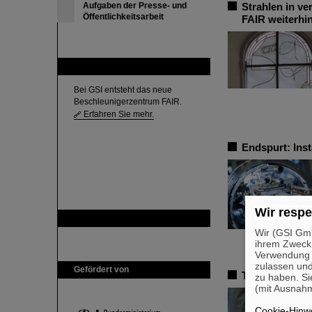
Aufgaben der Presse- und
Strahlen in v
Öffentlichkeitsarbeit
FAIR weiterhi
FAIR
Bei GSI entsteht das neue
Beschleunigerzentrum FAIR.
Erfahren Sie mehr.
Endspurt: Ins
Wir respe
GSI ist Mitglied bei
Wir (GSI Gmb
ihrem Zweck
Verwendung v
zulassen und
Gefördert von
Trauer um Bik
zu haben. Si
(mit Ausnahm
Cookie-Hinwe