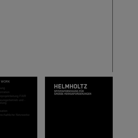
T WORK
hung
stration
projektleitung FAIR
eunigerbetrieb und -
klung
sation
schaftliche Netzwerke