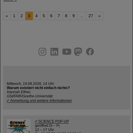
«
1
2
3
4
5
6
7
8
9
...
27
»
instagram
linkedin
youtube
helmholtz.social
facebook
Mittwoch, 19.08.2026, 14 Uhr
Warum existiert nicht einfach nichts?
Hannah Elfner,
GSI/FAIR/Goethe-Universität
Anmeldung und weitere Informationen
SCIENCE POP-UP
geöffnet Di – Fr,
12 – 17 Uhr