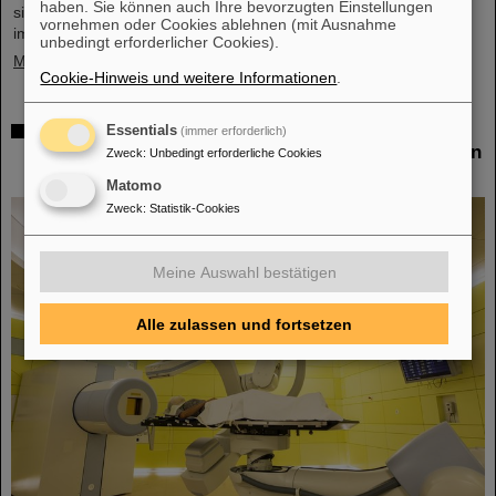
haben. Sie können auch Ihre bevorzugten Einstellungen
sich auch Detektoren von GSI/FAIR, mit denen geladene Teilchen
vornehmen oder Cookies ablehnen (mit Ausnahme
im Orbit gemessen werden sollen.
unbedingt erforderlicher Cookies).
Mehr »
Cookie-Hinweis und weitere Informationen
.
Zusammenarbeit bei Forschung und Anwendung
Essentials
(immer erforderlich)
der Partikeltherapie – THM und GSI/FAIR schließen
Zweck
:
Unbedingt erforderliche Cookies
Kooperationsvereinbarung
Matomo
Zweck
:
Statistik-Cookies
Meine Auswahl bestätigen
Alle zulassen und fortsetzen