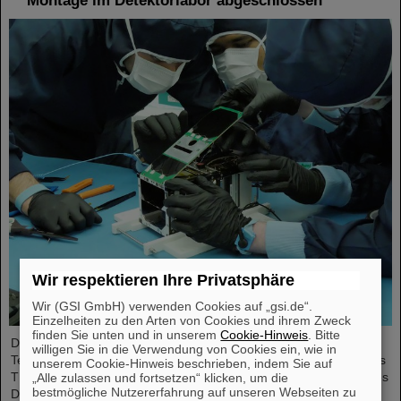
Montage im Detektorlabor abgeschlossen
Wir respektieren Ihre Privatsphäre
Wir (GSI GmbH) verwenden Cookies auf „gsi.de“.
Einzelheiten zu den Arten von Cookies und ihrem Zweck
finden Sie unten und in unserem
Cookie-Hinweis
. Bitte
Der studentische Raumfahrtverein TU Darmstadt Space
willigen Sie in die Verwendung von Cookies ein, wie in
Technology e.V. (TUDSaT) hat erfolgreich den Zusammenbau des
unserem Cookie-Hinweis beschrieben, indem Sie auf
TRACE-Satelliten abgeschlossen – in der Reinraumumgebung des
„Alle zulassen und fortsetzen“ klicken, um die
bestmögliche Nutzererfahrung auf unseren Webseiten zu
Detektorlabors von GSI/FAIR. Mit an Bord des Satelliten befinden