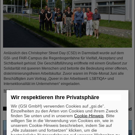
Anlässlich des Christopher Street Day (CSD) in Darmstadt wurde auf dem
GSI- und FAIR-Campus die Regenbogenfahne für Vielfalt, Akzeptanz und
Sichtbarkeit gehisst. Die Geschäftsführung eröffnete mit einem Grußwort zur
Solidarität mit queeren Menschen und betonte die Bedeutung einer offenen,
diskriminierungsfreien Arbeitskultur. Zuvor waren im Pride-Monat Juni alle
Beschäftigten zum Vortrag „Queer in der Arbeitswelt: LSBTIQA+ und
Intersektionalität im Unternehmen“ eingeladen.
Mehr »
Wir respektieren Ihre Privatsphäre
Wir (GSI GmbH) verwenden Cookies auf „gsi.de“.
Open-Access-Buch „Hans Joachim Specht – Scientist and
Einzelheiten zu den Arten von Cookies und ihrem Zweck
Visionary“ erschienen
finden Sie unten und in unserem
Cookie-Hinweis
. Bitte
willigen Sie in die Verwendung von Cookies ein, wie in
unserem Cookie-Hinweis beschrieben, indem Sie auf
„Alle zulassen und fortsetzen“ klicken, um die
bestmögliche Nutzererfahrung auf unseren Webseiten zu