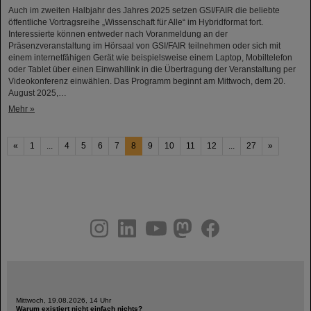
Auch im zweiten Halbjahr des Jahres 2025 setzen GSI/FAIR die beliebte
öffentliche Vortragsreihe „Wissenschaft für Alle“ im Hybridformat fort.
Interessierte können entweder nach Voranmeldung an der
Präsenzveranstaltung im Hörsaal von GSI/FAIR teilnehmen oder sich mit
einem internetfähigen Gerät wie beispielsweise einem Laptop, Mobiltelefon
oder Tablet über einen Einwahllink in die Übertragung der Veranstaltung per
Videokonferenz einwählen. Das Programm beginnt am Mittwoch, dem 20.
August 2025,…
Mehr »
«
1
...
4
5
6
7
8
9
10
11
12
...
27
»
instagram
linkedin
youtube
helmholtz.social
facebook
Mittwoch, 19.08.2026, 14 Uhr
Warum existiert nicht einfach nichts?