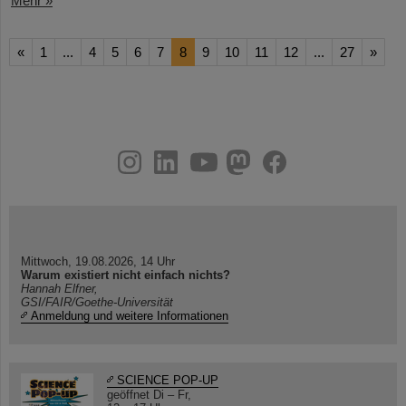
Mehr »
«
1
...
4
5
6
7
8
9
10
11
12
...
27
»
instagram
linkedin
youtube
helmholtz.social
facebook
Mittwoch, 19.08.2026, 14 Uhr
Warum existiert nicht einfach nichts?
Hannah Elfner,
GSI/FAIR/Goethe-Universität
Anmeldung und weitere Informationen
SCIENCE POP-UP
geöffnet Di – Fr,