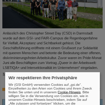
Anlässlich des Christopher Street Day (CSD) in Darmstadt
wurde auf dem GSI- und FAIR-Campus die Regenbogenfahne
für Vielfalt, Akzeptanz und Sichtbarkeit gehisst. Die
Geschäftsführung eröffnete mit einem Grußwort zur Solidarität
mit queeren Menschen und betonte die Bedeutung einer offenen,
diskriminierungsfreien Arbeitskultur. Zuvor waren im Pride-Monat
Juni alle Beschäftigten zum Vortrag „Queer in der Arbeitswelt:
LSBTIQA+ und Intersektionalität im Unternehmen“ eingeladen.
Mehr »
Wir respektieren Ihre Privatsphäre
Wir (GSI GmbH) verwenden Cookies auf „gsi.de“.
Einzelheiten zu den Arten von Cookies und ihrem Zweck
Open-Access-Buch „Hans Joachim Specht
finden Sie unten und in unserem
Cookie-Hinweis
. Bitte
– Scientist and Visionary“ erschienen
willigen Sie in die Verwendung von Cookies ein, wie in
unserem Cookie-Hinweis beschrieben, indem Sie auf
„Alle zulassen und fortsetzen“ klicken, um die