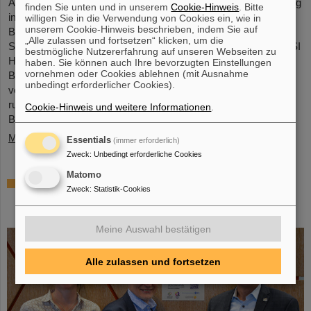
Am Freitag, den 3. Oktober, lädt die Hessische Landesvertretung
finden Sie unten und in unserem
Cookie-Hinweis
. Bitte
in Berlin von 11:00 bis 18:00 Uhr zum Tag der offenen Tür ein.
willigen Sie in die Verwendung von Cookies ein, wie in
unserem Cookie-Hinweis beschrieben, indem Sie auf
Besucher*innen erwartet ein spannender Einblick in Hessens
„Alle zulassen und fortsetzen“ klicken, um die
Spitzenforschung und zukunftsweisende Projekte. Auch das GSI
bestmögliche Nutzererfahrung auf unseren Webseiten zu
Helmholtzzentrum für Schwerionenforschung und das künftige
haben. Sie können auch Ihre bevorzugten Einstellungen
vornehmen oder Cookies ablehnen (mit Ausnahme
Beschleunigerzentrum FAIR sind mit einem interaktiven Stand
unbedingt erforderlicher Cookies).
vertreten und bieten spannende Einblicke und Mitmachaktionen
rund um das Forschungszentrum in Darmstadt. Dabei können
Cookie-Hinweis und weitere Informationen
.
Besucher*innen…
Mehr »
Essentials
(immer erforderlich)
Zweck
:
Unbedingt erforderliche Cookies
Matomo
GSI/FAIR ist Quantenort! – „International
Zweck
:
Statistik-Cookies
Year of Quantum Science and Technology“
feiert die Quantenwissenschaften
Meine Auswahl bestätigen
Alle zulassen und fortsetzen