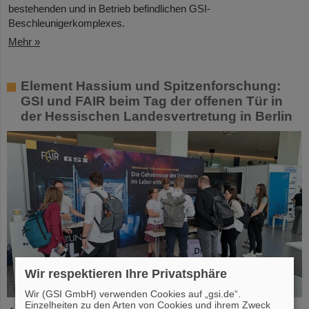
bestehenden und in Betrieb befindlichen GSI-
Beschleunigerkomplexes.
Mehr »
Element Hassium und Spitzenforschung:
GSI und FAIR beim Tag der offenen Tür in
der Hessischen Landesvertretung in Berlin
Wir respektieren Ihre Privatsphäre
Wir (GSI GmbH) verwenden Cookies auf „gsi.de“.
Einzelheiten zu den Arten von Cookies und ihrem Zweck