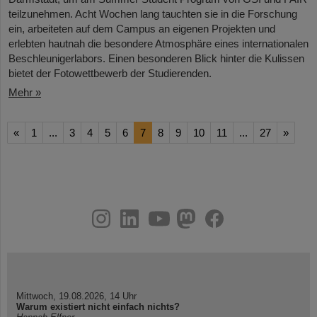
teilzunehmen. Acht Wochen lang tauchten sie in die Forschung
ein, arbeiteten auf dem Campus an eigenen Projekten und
erlebten hautnah die besondere Atmosphäre eines internationalen
Beschleunigerlabors. Einen besonderen Blick hinter die Kulissen
bietet der Fotowettbewerb der Studierenden.
Mehr »
«
1
...
3
4
5
6
7
8
9
10
11
...
27
»
instagram
linkedin
youtube
helmholtz.social
facebook
Mittwoch, 19.08.2026, 14 Uhr
Warum existiert nicht einfach nichts?