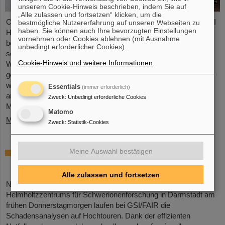
unserem Cookie-Hinweis beschrieben, indem Sie auf
„Alle zulassen und fortsetzen“ klicken, um die
Chemische Elemente, neue Isotope, kleinste Teilchen – das GSI
bestmögliche Nutzererfahrung auf unseren Webseiten zu
haben. Sie können auch Ihre bevorzugten Einstellungen
Helmholtzzentrum für Schwerionenforschung in Darmstadt ist
vornehmen oder Cookies ablehnen (mit Ausnahme
bekannt für seine Entdeckungen, unter anderem von insgesamt
unbedingt erforderlicher Cookies).
sechs superschweren Elementen. Nun gibt es einen neuen
Cookie-Hinweis und weitere Informationen
.
Weltrekord zu vermelden: Das Forschungszentrum, an dem
gerade die internationale Beschleunigeranlage FAIR errichtet
wird, führt die Weltrangliste der Entdeckung von Kernisomeren
Essentials
(immer erforderlich)
an. Die Statistik hat Professor Michael Thoennessen von der
Zweck
:
Unbedingt erforderliche Cookies
Michigan State University,…
Matomo
Mehr »
Zweck
:
Statistik-Cookies
Nach Großbrand laufen die
Meine Auswahl bestätigen
Schadensanalysen bei GSI/FAIR
Alle zulassen und fortsetzen
Nach dem Großbrand auf dem Campus des GSI
Helmholtzzentrums für Schwerionenforschung in Darmstadt am
frühen Donnerstagmorgen laufen bei GSI/FAIR die
Schadensanalysen auf Hochtouren. Dank der effizienten