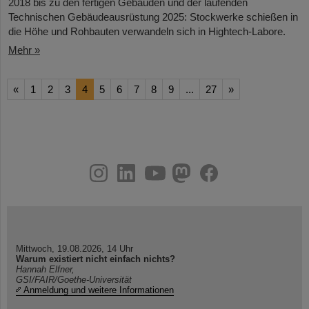
2018 bis zu den fertigen Gebäuden und der laufenden
Technischen Gebäudeausrüstung 2025: Stockwerke schießen in
die Höhe und Rohbauten verwandeln sich in Hightech-Labore.​
Mehr »
«
1
2
3
4
5
6
7
8
9
...
27
»
instagram
linkedin
youtube
helmholtz.social
facebook
Mittwoch, 19.08.2026, 14 Uhr
Warum existiert nicht einfach nichts?
Hannah Elfner,
GSI/FAIR/Goethe-Universität
Anmeldung und weitere Informationen