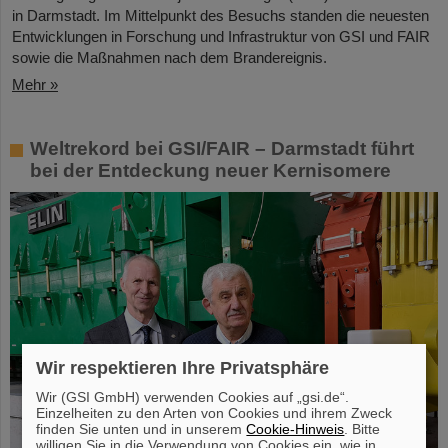
in Darmstadt. Im Mittelpunkt des Besuchs standen die neuesten
Entwicklungen in Forschung und Infrastruktur von GSI und FAIR
sowie die Maßnahmen nach dem Brandereignis.
Mehr »
Weltrekord bei GSI/FAIR – Darmstadt führt
bei der Entdeckung neuer Kernisomere
Wir respektieren Ihre Privatsphäre
Wir (GSI GmbH) verwenden Cookies auf „gsi.de“.
Einzelheiten zu den Arten von Cookies und ihrem Zweck
finden Sie unten und in unserem
Cookie-Hinweis
. Bitte
willigen Sie in die Verwendung von Cookies ein, wie in