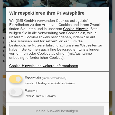
Wir respektieren Ihre Privatsphäre
Wir (GSI GmbH) verwenden Cookies auf „gsi.de“.
Einzelheiten zu den Arten von Cookies und ihrem Zweck
finden Sie unten und in unserem
Cookie-Hinweis
. Bitte
willigen Sie in die Verwendung von Cookies ein, wie in
unserem Cookie-Hinweis beschrieben, indem Sie auf
Der studentische Raumfahrtverein TU Darmstadt Space Technology e.V.
„Alle zulassen und fortsetzen“ klicken, um die
(TUDSaT) hat erfolgreich den Zusammenbau des TRACE-Satelliten
bestmögliche Nutzererfahrung auf unseren Webseiten zu
abgeschlossen – in der Reinraumumgebung des Detektorlabors von
haben. Sie können auch Ihre bevorzugten Einstellungen
GSI/FAIR. Mit an Bord des Satelliten befinden sich auch Detektoren von
vornehmen oder Cookies ablehnen (mit Ausnahme
GSI/FAIR, mit denen geladene Teilchen im Orbit gemessen werden sollen.
unbedingt erforderlicher Cookies).
Mehr »
Cookie-Hinweis und weitere Informationen
.
Zusammenarbeit bei Forschung und Anwendung der
Essentials
(immer erforderlich)
Partikeltherapie – THM und GSI/FAIR schließen
Zweck
:
Unbedingt erforderliche Cookies
Kooperationsvereinbarung
Matomo
Zweck
:
Statistik-Cookies
Meine Auswahl bestätigen