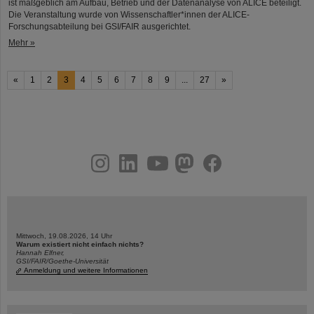
ist maßgeblich am Aufbau, Betrieb und der Datenanalyse von ALICE beteiligt.
Die Veranstaltung wurde von Wissenschaftler*innen der ALICE-
Forschungsabteilung bei GSI/FAIR ausgerichtet.
Mehr »
«
1
2
3
4
5
6
7
8
9
...
27
»
instagram
linkedin
youtube
helmholtz.social
facebook
Mittwoch, 19.08.2026, 14 Uhr
Warum existiert nicht einfach nichts?
Hannah Elfner,
GSI/FAIR/Goethe-Universität
Anmeldung und weitere Informationen