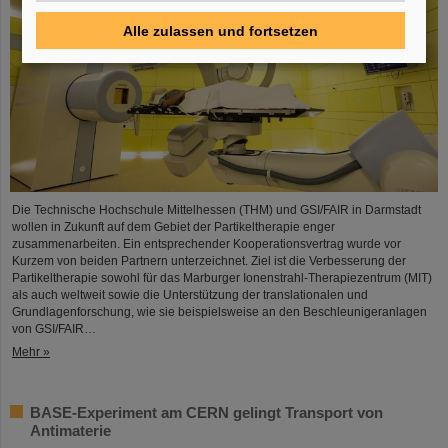
Alle zulassen und fortsetzen
Die Technische Hochschule Mittelhessen (THM) und GSI/FAIR in Darmstadt
wollen in Zukunft auf dem Gebiet der Partikeltherapie enger
zusammenarbeiten. Ein entsprechender Kooperationsvertrag wurde vor
Kurzem von beiden Partnern unterzeichnet. Ziel ist die Verbesserung der
Partikeltherapie sowohl für das Marburger Ionenstrahl-Therapiezentrum (MIT)
als auch weltweit sowie die Unterstützung der translationalen und
Grundlagenforschung, wie sie beispielsweise an den Beschleunigeranlagen
von GSI/FAIR…
Mehr »
BASE-Experiment am CERN gelingt Transport von
Antimaterie