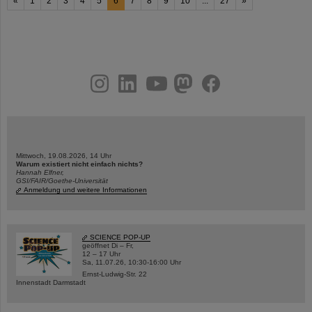
«
1
2
3
4
5
6
7
8
9
10
...
27
»
instagram
linkedin
youtube
helmholtz.social
facebook
Mittwoch, 19.08.2026, 14 Uhr
Warum existiert nicht einfach nichts?
Hannah Elfner,
GSI/FAIR/Goethe-Universität
Anmeldung und weitere Informationen
SCIENCE POP-UP
geöffnet Di – Fr,
12 – 17 Uhr
Sa, 11.07.26, 10:30-16:00 Uhr
Ernst-Ludwig-Str. 22
Innenstadt Darmstadt