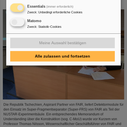
Construction Memorandum of Understanding
Essentials
(immer erforderlich)
Zweck
:
Unbedingt erforderliche Cookies
Matomo
Zweck
:
Statistik-Cookies
Meine Auswahl bestätigen
Alle zulassen und fortsetzen
Die Republik Tschechien, Aspirant Partner von FAIR, liefert Detektormodule für
den Einsatz im Super-Fragmentseparator (Super-FRS) von FAIR als Teil der
NUSTAR-Experimentsäule. Ein entsprechendes Memorandum of
Understanding über die Konstruktion (sog. C-MoU) wurde vor Kurzem von
Professor Thomas Nilsson, Wissenschaftlicher Geschäftsführer von FAIR und