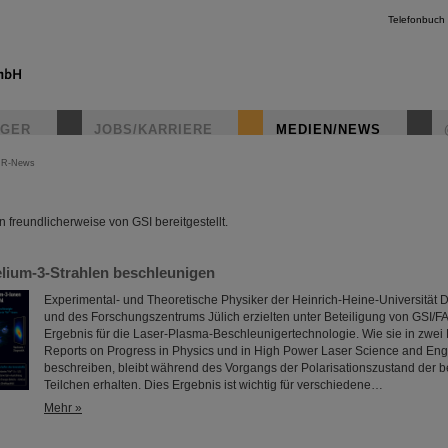
Telefonbuch
IGER
JOBS/KARRIERE
MEDIEN/NEWS
IR-News
instagr
freundlicherweise von GSI bereitgestellt.
elium-3-Strahlen beschleunigen
Experimental- und Theoretische Physiker der Heinrich-Heine-Universität 
und des Forschungszentrums Jülich erzielten unter Beteiligung von GSI/FA
Ergebnis für die Laser-Plasma-Beschleunigertechnologie. Wie sie in zwei 
Reports on Progress in Physics und in High Power Laser Science and Eng
beschreiben, bleibt während des Vorgangs der Polarisationszustand der 
Teilchen erhalten. Dies Ergebnis ist wichtig für verschiedene…
Mehr »