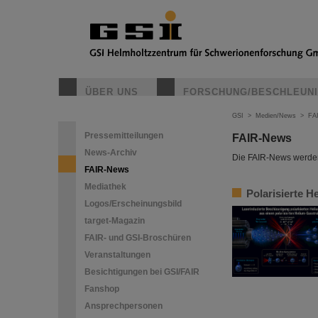
ÜBER UNS
FORSCHUNG/BESCHLEUN
GSI
>
Medien/News
>
FA
Pressemitteilungen
FAIR-News
News-Archiv
Die FAIR-News werden 
FAIR-News
Mediathek
Polarisierte H
Logos/Erscheinungsbild
target-Magazin
FAIR- und GSI-Broschüren
Veranstaltungen
Besichtigungen bei GSI/FAIR
Fanshop
Ansprechpersonen