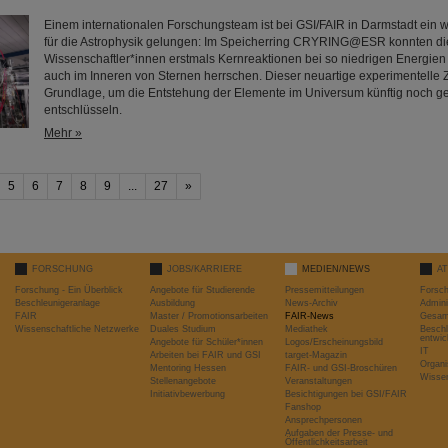
Einem internationalen Forschungsteam ist bei GSI/FAIR in Darmstadt ein w
für die Astrophysik gelungen: Im Speicherring CRYRING@ESR konnten di
Wissenschaftler*innen erstmals Kernreaktionen bei so niedrigen Energien
auch im Inneren von Sternen herrschen. Dieser neuartige experimentelle Z
Grundlage, um die Entstehung der Elemente im Universum künftig noch g
entschlüsseln.
Mehr »
5
6
7
8
9
...
27
»
FORSCHUNG
JOBS/KARRIERE
MEDIEN/NEWS
A
Forschung - Ein Überblick
Angebote für Studierende
Pressemitteilungen
Forsc
Beschleunigeranlage
Ausbildung
News-Archiv
Admini
FAIR
Master / Promotionsarbeiten
FAIR-News
Gesamt
Wissenschaftliche Netzwerke
Duales Studium
Mediathek
Beschl
entwic
Angebote für Schüler*innen
Logos/Erscheinungsbild
IT
Arbeiten bei FAIR und GSI
target-Magazin
Organi
Mentoring Hessen
FAIR- und GSI-Broschüren
Wissen
Stellenangebote
Veranstaltungen
Initiativbewerbung
Besichtigungen bei GSI/FAIR
Fanshop
Ansprechpersonen
Aufgaben der Presse- und
Öffentlichkeitsarbeit