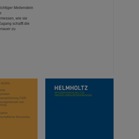
ichtiger Meilenstein
e
 messen, wie sie
ugang schafft die
enauer zu
T WORK
hung
stration
projektleitung FAIR
eunigerbetrieb und -
klung
sation
schaftliche Netzwerke