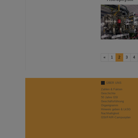
«
1
2
3
4
ÜBER UNS
Zahlen & Fakten
Geschichte
50 Jahre GSI
Geschäftsführung
Organigramm
Hinweis geben & LkSG
Nachhaltigkeit
GSI/FAIR-Campusplan