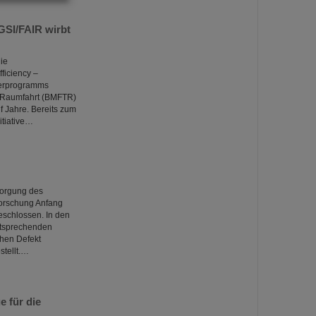
GSI/FAIR wirbt
die
iciency –
derprogramms
d Raumfahrt (BMFTR)
f Jahre. Bereits zum
itiative…
sorgung des
orschung Anfang
eschlossen. In den
ntsprechenden
chen Defekt
stellt.…
 für die