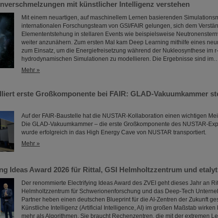
nverschmelzungen mit künstlicher Intelligenz verstehen
Mit einem neuartigen, auf maschinellem Lernen basierenden Simulationsm
internationalen Forschungsteam von GSI/FAIR gelungen, sich dem Verstän
Elemententstehung in stellaren Events wie beispielsweise Neutronenste
weiter anzunähern. Zum ersten Mal kam Deep Learning mithilfe eines ne
zum Einsatz, um die Energiefreisetzung während der Nukleosynthese im r
hydrodynamischen Simulationen zu modellieren. Die Ergebnisse sind im
Mehr »
liert erste Großkomponente bei FAIR: GLAD-Vakuumkammer ste
Auf der FAIR-Baustelle hat die NUSTAR-Kollaboration einen wichtigen Meil
Die GLAD-Vakuumkammer – die erste Großkomponente des NUSTAR-Exp
wurde erfolgreich in das High Energy Cave von NUSTAR transportiert.
Mehr »
ing Ideas Award 2026 für Rittal, GSI Helmholtzzentrum und etalyt
Der renommierte Electrifying Ideas Award des ZVEI geht dieses Jahr an Rit
Helmholtzzentrum für Schwerionenforschung und das Deep-Tech Unterneh
Partner heben einen deutschen Blueprint für die AI-Zentren der Zukunft ge
Künstliche Intelligenz (Artificial Intelligence, AI) im großen Maßstab wirken
mehr als Algorithmen. Sie braucht Rechenzentren, die mit der extremen Le