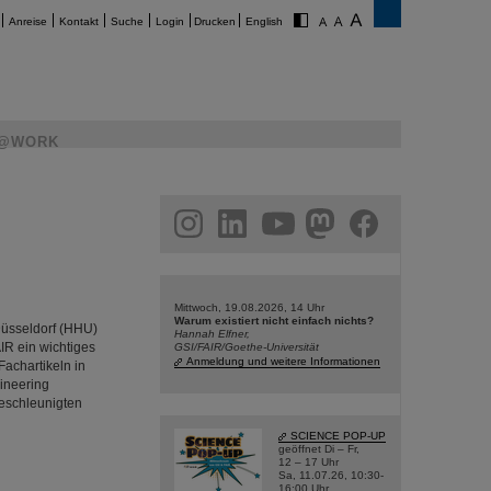
Anreise
Kontakt
Suche
Login
Drucken
English
@WORK
am
linkedin
youtube
helmholtz.social
facebook
Mittwoch, 19.08.2026, 14 Uhr
Warum existiert nicht einfach nichts?
Düsseldorf (HHU)
Hannah Elfner,
IR ein wichtiges
GSI/FAIR/Goethe-Universität
Anmeldung und weitere Informationen
Fachartikeln in
ineering
beschleunigten
SCIENCE POP-UP
geöffnet Di – Fr,
12 – 17 Uhr
Sa, 11.07.26, 10:30-
16:00 Uhr