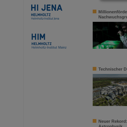
Millionenförd
Nachwuchsgru
Technischer D
Neuer Rekord
Astrophysik