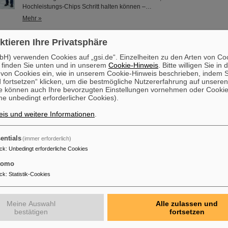
Hochleistungs-Chips Schritt halten können –…
Mehr »
ktieren Ihre Privatsphäre
den ZVEI Electrifying Ideas Award 2026 – Kühltechnik als Schlüss
H) verwenden Cookies auf „gsi.de“. Einzelheiten zu den Arten von Co
 finden Sie unten und in unserem
Cookie-Hinweis
. Bitte willigen Sie in 
Der ZVEI hat einen deutschen Blueprint für die AI-Zentren der Zukunft als „E
on Cookies ein, wie in unserem Cookie-Hinweis beschrieben, indem Si
nominiert: Damit Künstliche Intelligenz (Artificial Intelligence, AI) im groß
 fortsetzen“ klicken, um die bestmögliche Nutzererfahrung auf unsere
kann, braucht sie mehr als Algorithmen. Sie braucht Rechenzentren, die m
e können auch Ihre bevorzugten Einstellungen vornehmen oder Cooki
Leistungsdichte der Hochleistungs-Chips Schritt halten können – bestenfal
e unbedingt erforderlicher Cookies).
Europa. Rittal, das GSI Helmholtzzentrum für Schwerionenforschung und
Unternehmen etalytics zeigen, wie das mit Direct…
is und weitere Informationen
.
Mehr »
entials
(immer erforderlich)
ck
:
Unbedingt erforderliche Cookies
ino erhält Ehrendoktorwürde der Technischen Universität Warsc
tomo
Professor Paolo Giubellino, ehemaliger Wissenschaftlicher Geschäftsführe
ck
:
Statistik-Cookies
ist von der Technischen Universität Warschau mit der Ehrendoktorwürde 
worden. Sie wurde am 6. Mai 2026 im Rahmen einer feierlichen Sitzung d
Technischen Universität Warschau verliehen. Die Universität würdigt damit
Meine Auswahl
Alle zulassen und
herausragende Beiträge zur Kern- und Teilchenphysik sowie seine langjä
bestätigen
fortsetzen
erfolgreiche Zusammenarbeit mit der Technischen Universität Warschau. ..
Mehr »