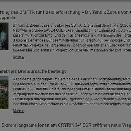
erung des BMFTR für Fusionsforschung – Dr. Yannik Zobus von 
ppe ein
Dr. Yannik Zobus, Laserphysiker bei GSI/FAIR, leitet seit dem 1. Mai 2026 
Nachwuchsgruppe LASE-FUSE (LAser Simulation for Enhanced FUSion Eff
Lasersimulation zur Erhöhung der Fusionseffizienz). Im Rahmen des För
„Fusionstalente“ des Bundesministeriums für Forschung, Technologie un
erhält das Projekt eine Förderung in Höhe von drei Millionen Euro über fün
zweiten Mal wird somit ein Projekt von GSI/FAIR im Rahmen der BMFTR-In
Mehr »
efekt als Brandursache bestätigt
Nach dem Brandereignis im Bereich der elektrischen Hochspannungsver
Linearbeschleuniger UNILAC am GSI Helmholtzzentrum für Schwerionenf
Februar 2026 sind die Untersuchungen vor Ort zur Brandursache nun abg
vergangenen Wochen hat das hessische Landeskriminalamt hierzu die e
Ermittlungen durchgeführt und als Ergebnis einen wahrscheinlich technis
innerhalb eines Schaltschranks als ursächlich für das Brandereignis festge
Mehr »
: Extrem langsame Ionen am CRYRING@ESR eröffnen neue Wege