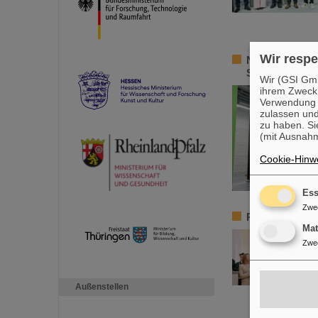
Wir respe
Nominiert für 
Souveränität
Wir (GSI Gmb
ihrem Zweck
Verwendung v
zulassen und
zu haben. Si
(mit Ausnahm
Cookie-Hinwe
Ess
Zwe
Paolo Giubell
Ma
Zwe
Außenstellen