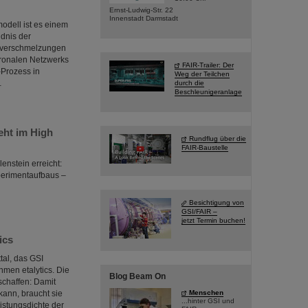
Ernst-Ludwig-Str. 22
Innenstadt Darmstadt
odell ist es einem
dnis der
rnverschmelzungen
uronalen Netzwerks
FAIR-Trailer: Der
-Prozess in
Weg der Teilchen
…
durch die
Beschleunigeranlage
ht im High
Rundflug über die
FAIR-Baustelle
enstein erreicht:
erimentaufbaus –
Besichtigung von
GSI/FAIR –
jetzt Termin buchen!
ics
tal, das GSI
men etalytics. Die
Blog Beam On
schaffen: Damit
Menschen
 kann, braucht sie
...hinter GSI und
istungsdichte der