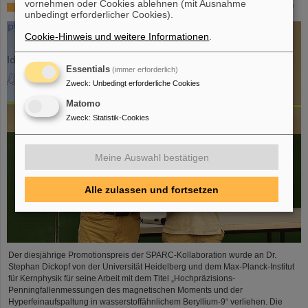
vornehmen oder Cookies ablehnen (mit Ausnahme
SPARC-Promotionspreis 2024 geht an Dr. Stefan Dickopf
unbedingt erforderlicher Cookies).
Cookie-Hinweis und weitere Informationen
.
Essentials
(immer erforderlich)
Zweck
:
Unbedingt erforderliche Cookies
Matomo
Zweck
:
Statistik-Cookies
Meine Auswahl bestätigen
Alle zulassen und fortsetzen
Der diesjährige Promotionspreis der SPARC-Kollaboration wurde an Dr.
Stephan Dickopf von der Universität Heidelberg und dem Max-Planck-Institut
für Kernphysik für seine Arbeit mit dem Titel „Hochpräzisions-
Penningfallenmessungen des magnetischen Moments und der
Hyperfeinaufspaltung in wasserstoffähnlichem Beryllium-9“ verliehen. Die