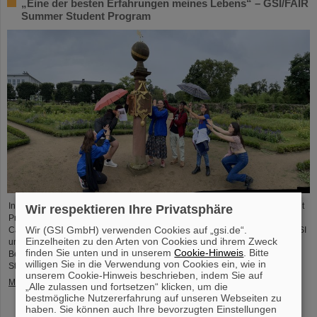
„Eine der besten Erfahrungen meines Lebens“ – GSI/FAIR
Summer Student Program
In diesem Jahr nahmen 31 Studierende aus 16 Ländern am Summer Student
Wir respektieren Ihre Privatsphäre
Program bei GSI und FAIR teil. Sie verbrachten acht Wochen auf dem
Wir (GSI GmbH) verwenden Cookies auf „gsi.de“.
Campus, machten sich mit den Experimenten und Forschungsfeldern von GSI
Einzelheiten zu den Arten von Cookies und ihrem Zweck
und FAIR vertraut und tauchten in die Atmosphäre eines internationalen
finden Sie unten und in unserem
Cookie-Hinweis
. Bitte
Beschleunigerlabors ein. Einblicke bietet der Fotowettbewerb der Summer
willigen Sie in die Verwendung von Cookies ein, wie in
Students.
unserem Cookie-Hinweis beschrieben, indem Sie auf
Mehr »
„Alle zulassen und fortsetzen“ klicken, um die
bestmögliche Nutzererfahrung auf unseren Webseiten zu
haben. Sie können auch Ihre bevorzugten Einstellungen