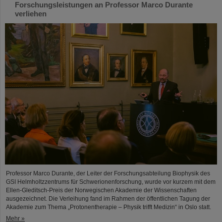
Forschungsleistungen an Professor Marco Durante
verliehen
Professor Marco Durante, der Leiter der Forschungsabteilung Biophysik des
GSI Helmholtzzentrums für Schwerionenforschung, wurde vor kurzem mit dem
Ellen-Gleditsch-Preis der Norwegischen Akademie der Wissenschaften
ausgezeichnet. Die Verleihung fand im Rahmen der öffentlichen Tagung der
Akademie zum Thema „Protonentherapie – Physik trifft Medizin“ in Oslo statt.
Mehr »