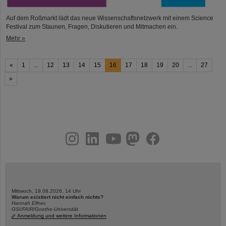
Auf dem Roßmarkt lädt das neue Wissenschaftsnetzwerk mit einem Science
Festival zum Staunen, Fragen, Diskutieren und Mitmachen ein.
Mehr »
«
1
...
12
13
14
15
16
17
18
19
20
...
27
»
instagram
linkedin
youtube
helmholtz.social
facebook
Mittwoch, 19.08.2026, 14 Uhr
Warum existiert nicht einfach nichts?
Hannah Elfner,
GSI/FAIR/Goethe-Universität
Anmeldung und weitere Informationen