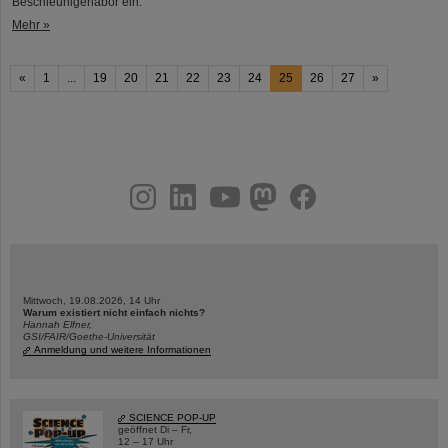
Beschleunigerlabor ein.
Mehr »
«
1
...
19
20
21
22
23
24
25
26
27
»
instagram
linkedin
youtube
helmholtz.social
facebook
Mittwoch, 19.08.2026, 14 Uhr
Warum existiert nicht einfach nichts?
Hannah Elfner,
GSI/FAIR/Goethe-Universität
Anmeldung und weitere Informationen
SCIENCE POP-UP
geöffnet Di – Fr,
12 – 17 Uhr