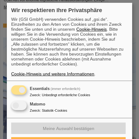
GSI/FAIR vor enorme logistische Herausforderungen. Einige…
Mehr »
Wir respektieren Ihre Privatsphäre
Wir (GSI GmbH) verwenden Cookies auf „gsi.de“.
Einzelheiten zu den Arten von Cookies und ihrem Zweck
Erfolgreiches Experiment mit FAIR-Detektor in Japan –
finden Sie unten und in unserem
Cookie-Hinweis
. Bitte
Erstmalige Messung des Kerns Sauerstoff-28
willigen Sie in die Verwendung von Cookies ein, wie in
unserem Cookie-Hinweis beschrieben, indem Sie auf
„Alle zulassen und fortsetzen“ klicken, um die
bestmögliche Nutzererfahrung auf unseren Webseiten zu
haben. Sie können auch Ihre bevorzugten Einstellungen
vornehmen oder Cookies ablehnen (mit Ausnahme
unbedingt erforderlicher Cookies).
Cookie-Hinweis und weitere Informationen
.
Essentials
(immer erforderlich)
Zweck
:
Unbedingt erforderliche Cookies
Matomo
Zweck
:
Statistik-Cookies
Meine Auswahl bestätigen