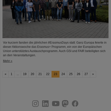
Vor kurzem fanden die jährlichen #ErasmusDays statt: Ganz Europa feierte in
dieser Aktionswoche das Erasmus+ Programm, ein von der Europäischen
Union unterstütztes Austauschprogramm. Auch GSI und FAIR beteiligten sich
an den Veranstaltungen.
Mehr »
«
1
...
19
20
21
22
23
24
25
26
27
»
instagram
linkedin
youtube
helmholtz.social
facebook