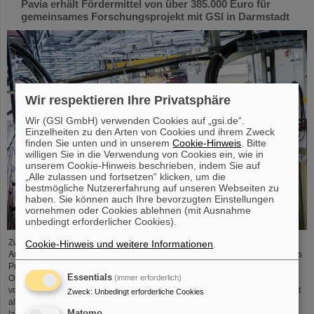
Pavia erhält Fördermittel von über 385.000 Euro für
gemeinsames Forschungsprojekt mit GSI in Darmstadt
Wir respektieren Ihre Privatsphäre
Wir (GSI GmbH) verwenden Cookies auf „gsi.de“.
Einzelheiten zu den Arten von Cookies und ihrem Zweck
finden Sie unten und in unserem
Cookie-Hinweis
. Bitte
willigen Sie in die Verwendung von Cookies ein, wie in
unserem Cookie-Hinweis beschrieben, indem Sie auf
„Alle zulassen und fortsetzen“ klicken, um die
bestmögliche Nutzererfahrung auf unseren Webseiten zu
haben. Sie können auch Ihre bevorzugten Einstellungen
vornehmen oder Cookies ablehnen (mit Ausnahme
unbedingt erforderlicher Cookies).
Zwei der führenden europäischen Zentren für die Erforschung und
Cookie-Hinweis und weitere Informationen
.
Anwendung schwerer Teilchen in der Onkologie werden sich im Rahmen des
Projekts „CROSS“ zusammentun, um zum ersten Mal in einem lebenden
Essentials
(immer erforderlich)
Organismus zu untersuchen, ob die Sequenz von Kohlenstoffionen gefolgt
von Photonen bei der Behandlung strahlenresistenter Tumoren wirksamer ist
Zweck
:
Unbedingt erforderliche Cookies
als die umgekehrte Bestrahlungsreihenfolge. Die Studie ist Teil einer
Matomo