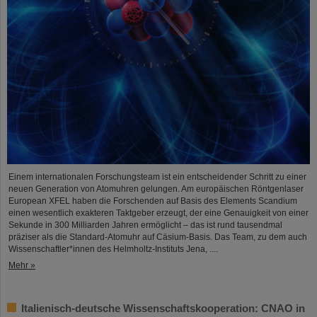
Einem internationalen Forschungsteam ist ein entscheidender Schritt zu einer
neuen Generation von Atomuhren gelungen. Am europäischen Röntgenlaser
European XFEL haben die Forschenden auf Basis des Elements Scandium
einen wesentlich exakteren Taktgeber erzeugt, der eine Genauigkeit von einer
Sekunde in 300 Milliarden Jahren ermöglicht – das ist rund tausendmal
präziser als die Standard-Atomuhr auf Cäsium-Basis. Das Team, zu dem auch
Wissenschaftler*innen des Helmholtz-Instituts Jena, ....
Mehr »
Italienisch-deutsche Wissenschaftskooperation: CNAO in