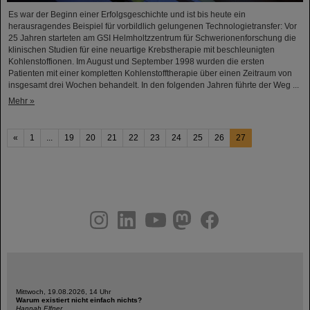
Es war der Beginn einer Erfolgsgeschichte und ist bis heute ein
herausragendes Beispiel für vorbildlich gelungenen Technologietransfer: Vor
25 Jahren starteten am GSI Helmholtzzentrum für Schwerionenforschung die
klinischen Studien für eine neuartige Krebstherapie mit beschleunigten
Kohlenstoffionen. Im August und September 1998 wurden die ersten
Patienten mit einer kompletten Kohlenstofftherapie über einen Zeitraum von
insgesamt drei Wochen behandelt. In den folgenden Jahren führte der Weg ...
Mehr »
«
1
...
19
20
21
22
23
24
25
26
27
instagram
linkedin
youtube
helmholtz.social
facebook
Mittwoch, 19.08.2026, 14 Uhr
Warum existiert nicht einfach nichts?
Hannah Elfner,