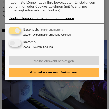
haben. Sie können auch Ihre bevorzugten Einstellungen
FAIR und GSI trauern um einen herausragenden Wissenschaftler und einen
vornehmen oder Cookies ablehnen (mit Ausnahme
der Wegbereiter für das FAIR-Projekt. Der indische Physiker Bikash Sinha ist
unbedingt erforderlicher Cookies).
am 11. August im Alter von 78 Jahren von uns gegangen.
Mehr »
Cookie-Hinweis und weitere Informationen
.
Essentials
(immer erforderlich)
25 Jahre Tumortherapie: Präzise Waffen im Kampf gegen
Zweck
:
Unbedingt erforderliche Cookies
den Krebs
Matomo
Zweck
:
Statistik-Cookies
Meine Auswahl bestätigen
Alle zulassen und fortsetzen