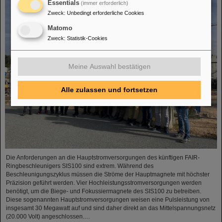
Essentials
(immer erforderlich)
Zweck
:
Unbedingt erforderliche Cookies
Matomo
Zweck
:
Statistik-Cookies
Meine Auswahl bestätigen
Alle zulassen und fortsetzen
Die Anforderungen an die Hauptstromversorgungen des künftigen FAIR-
Ringbeschleunigers SIS100 sind extrem. Während des
Beschleunigungszyklus müssen die Ströme der Hauptmagnete mit höchster
Präzision geführt werden. Vier Hochleistungsstromversorgungen werden
benötigt, um die Biege- und Fokussiermagnete des SIS100 zu betreiben.
Diese sogenannten Hauptstromversorgungen weisen eine Pulsleistung von
insgesamt 30 Megawatt auf und sind daher direkt an das Mittelspannungsnetz
(20.000 Volt) angeschlossen.…