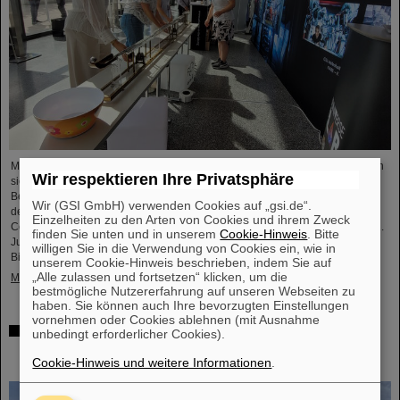
Mit einem breiten Angebot an Informationen und Zukunftsperspektiven haben
Wir respektieren Ihre Privatsphäre
sich das GSI Helmholtzzentrum für Schwerionenforschung und das künftige
Beschleunigerzentrum FAIR, das derzeit bei GSI in Darmstadt entsteht, an
Wir (GSI GmbH) verwenden Cookies auf „gsi.de“.
dem internationalen Innovationskongress „Curious – Future Inside
Einzelheiten zu den Arten von Cookies und ihrem Zweck
Conference“ beteiligt. Die interdisziplinäre Veranstaltung fand vom 10. bis 11.
finden Sie unten und in unserem
Cookie-Hinweis
. Bitte
Juli in der Rheingoldhalle in Mainz statt und zog zahlreiche renommierte
willigen Sie in die Verwendung von Cookies ein, wie in
Bildungsinstitutionen, Forschungseinrichtungen und...
unserem Cookie-Hinweis beschrieben, indem Sie auf
„Alle zulassen und fortsetzen“ klicken, um die
Mehr »
bestmögliche Nutzererfahrung auf unseren Webseiten zu
haben. Sie können auch Ihre bevorzugten Einstellungen
vornehmen oder Cookies ablehnen (mit Ausnahme
Förderung und Erhalt von Technologie-Knowhow durch
unbedingt erforderlicher Cookies).
FAIR: GE Vernova's Power Conversion Business und
Cookie-Hinweis und weitere Informationen
.
Commonwealth Fusion Systems besuchen GSI