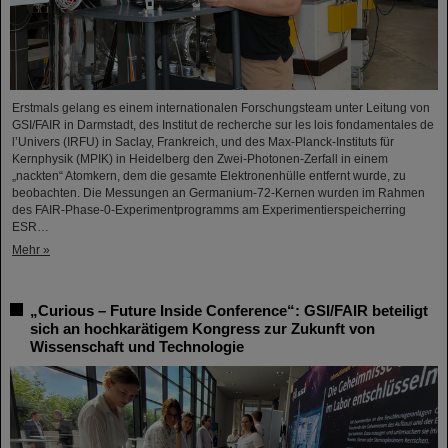
Erstmals gelang es einem internationalen Forschungsteam unter Leitung von
GSI/FAIR in Darmstadt, des Institut de recherche sur les lois fondamentales de
l’Univers (IRFU) in Saclay, Frankreich, und des Max-Planck-Instituts für
Kernphysik (MPIK) in Heidelberg den Zwei-Photonen-Zerfall in einem
„nackten“ Atomkern, dem die gesamte Elektronenhülle entfernt wurde, zu
beobachten. Die Messungen an Germanium-72-Kernen wurden im Rahmen
des FAIR-Phase-0-Experimentprogramms am Experimentierspeicherring
ESR…
Mehr »
„Curious – Future Inside Conference“: GSI/FAIR beteiligt
sich an hochkarätigem Kongress zur Zukunft von
Wissenschaft und Technologie