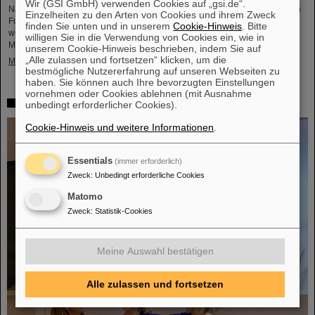
Wir (GSI GmbH) verwenden Cookies auf „gsi.de“.
Nachwuchsförderung und die Wissensvermittlung künftig noch stärker in den
Einzelheiten zu den Arten von Cookies und ihrem Zweck
Fokus. Mit dem neuen SCIENCE POP-UP in der Darmstädter Innenstadt
finden Sie unten und in unserem
Cookie-Hinweis
. Bitte
wollen GSI/FAIR Jung und Alt für Wissenschaft und Technik begeistern: ein
willigen Sie in die Verwendung von Cookies ein, wie in
Mitmachraum mit Wissenschaft zum Anfassen ...
unserem Cookie-Hinweis beschrieben, indem Sie auf
„Alle zulassen und fortsetzen“ klicken, um die
Mehr »
bestmögliche Nutzererfahrung auf unseren Webseiten zu
haben. Sie können auch Ihre bevorzugten Einstellungen
vornehmen oder Cookies ablehnen (mit Ausnahme
„CBM Best Thesis Award“ geht an Dr. Kshitij Agarwal
unbedingt erforderlicher Cookies).
Cookie-Hinweis und weitere Informationen
.
Essentials
(immer erforderlich)
Zweck
:
Unbedingt erforderliche Cookies
Matomo
Zweck
:
Statistik-Cookies
Meine Auswahl bestätigen
Alle zulassen und fortsetzen