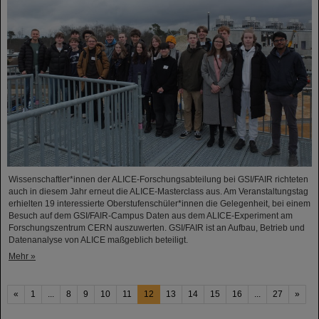
Wissenschaftler*innen der ALICE-Forschungsabteilung bei GSI/FAIR richteten
auch in diesem Jahr erneut die ALICE-Masterclass aus. Am Veranstaltungstag
erhielten 19 interessierte Oberstufenschüler*innen die Gelegenheit, bei einem
Besuch auf dem GSI/FAIR-Campus Daten aus dem ALICE-Experiment am
Forschungszentrum CERN auszuwerten. GSI/FAIR ist an Aufbau, Betrieb und
Datenanalyse von ALICE maßgeblich beteiligt.
Mehr »
«
1
...
8
9
10
11
12
13
14
15
16
...
27
»