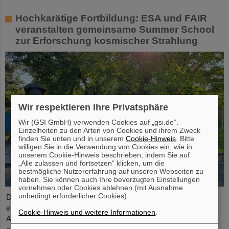
Hochkarätige Fortbildung: ESA und FAIR
veranstalten gemeinsame Summer School
zur Erforschung kosmischer Strahlung
Wir respektieren Ihre Privatsphäre
Wir (GSI GmbH) verwenden Cookies auf „gsi.de“.
Einzelheiten zu den Arten von Cookies und ihrem Zweck
finden Sie unten und in unserem
Cookie-Hinweis
. Bitte
willigen Sie in die Verwendung von Cookies ein, wie in
unserem Cookie-Hinweis beschrieben, indem Sie auf
„Alle zulassen und fortsetzen“ klicken, um die
bestmögliche Nutzererfahrung auf unseren Webseiten zu
haben. Sie können auch Ihre bevorzugten Einstellungen
vornehmen oder Cookies ablehnen (mit Ausnahme
unbedingt erforderlicher Cookies).
Die „ESA FAIR Space Radiation Summer School 2024“ geht in
eine neue Runde: Mit seinem erstklassigen
Cookie-Hinweis und weitere Informationen
.
Ausbildungsprogramm und seiner hochkarätigen Expertise,