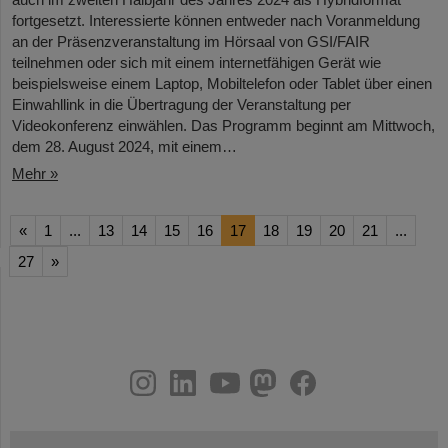
fortgesetzt. Interessierte können entweder nach Voranmeldung
an der Präsenzveranstaltung im Hörsaal von GSI/FAIR
teilnehmen oder sich mit einem internetfähigen Gerät wie
beispielsweise einem Laptop, Mobiltelefon oder Tablet über einen
Einwahllink in die Übertragung der Veranstaltung per
Videokonferenz einwählen. Das Programm beginnt am Mittwoch,
dem 28. August 2024, mit einem…
Mehr »
«
1
...
13
14
15
16
17
18
19
20
21
...
27
»
instagram
linkedin
youtube
helmholtz.social
facebook