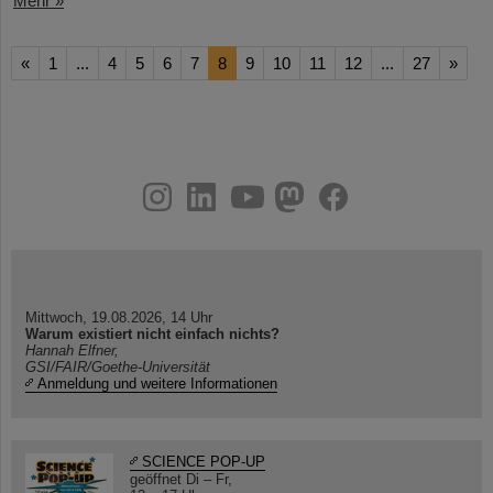
Mehr »
«
1
...
4
5
6
7
8
9
10
11
12
...
27
»
instagram
linkedin
youtube
helmholtz.social
facebook
Mittwoch, 19.08.2026, 14 Uhr
Warum existiert nicht einfach nichts?
Hannah Elfner,
GSI/FAIR/Goethe-Universität
Anmeldung und weitere Informationen
SCIENCE POP-UP
geöffnet Di – Fr,