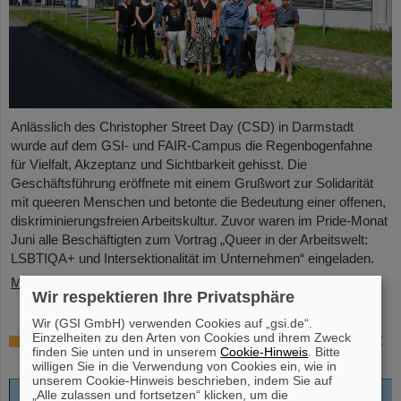
Anlässlich des Christopher Street Day (CSD) in Darmstadt
wurde auf dem GSI- und FAIR-Campus die Regenbogenfahne
für Vielfalt, Akzeptanz und Sichtbarkeit gehisst. Die
Geschäftsführung eröffnete mit einem Grußwort zur Solidarität
mit queeren Menschen und betonte die Bedeutung einer offenen,
diskriminierungsfreien Arbeitskultur. Zuvor waren im Pride-Monat
Juni alle Beschäftigten zum Vortrag „Queer in der Arbeitswelt:
LSBTIQA+ und Intersektionalität im Unternehmen“ eingeladen.
Mehr »
Wir respektieren Ihre Privatsphäre
Wir (GSI GmbH) verwenden Cookies auf „gsi.de“.
Einzelheiten zu den Arten von Cookies und ihrem Zweck
Open-Access-Buch „Hans Joachim Specht
finden Sie unten und in unserem
Cookie-Hinweis
. Bitte
– Scientist and Visionary“ erschienen
willigen Sie in die Verwendung von Cookies ein, wie in
unserem Cookie-Hinweis beschrieben, indem Sie auf
„Alle zulassen und fortsetzen“ klicken, um die