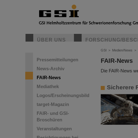
ÜBER UNS
FORSCHUNG/BESC
GSI
>
Medien/News
>
Pressemitteilungen
FAIR-News
News-Archiv
Die FAIR-News wer
FAIR-News
Mediathek
Sicherere 
Logos/Erscheinungsbild
target-Magazin
FAIR- und GSI-
Broschüren
Veranstaltungen
Besichtigungen bei