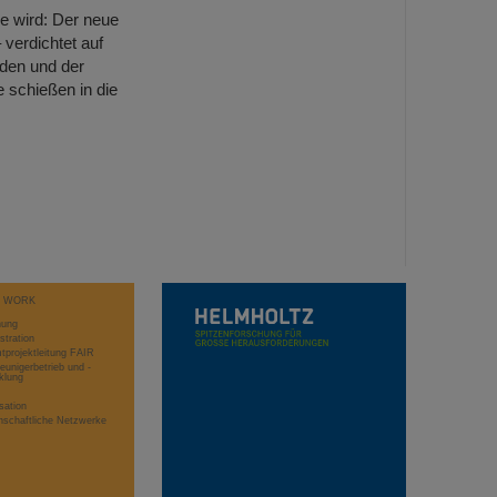
e wird: Der neue
 verdichtet auf
uden und der
schießen in die
T WORK
hung
stration
projektleitung FAIR
eunigerbetrieb und -
klung
sation
schaftliche Netzwerke