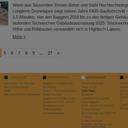
Wenn aus Tausenden Tonnen Beton und Stahl Hochtechnologi
Longterm Dronelapse zeigt sieben Jahre FAIR-Baufortschritt –
1,5 Minuten. Von den Baggern 2018 bis zu den fertigen Gebä
laufenden Technischen Gebäudeausrüstung 2025: Stockwerke 
Höhe und Rohbauten verwandeln sich in Hightech-Labore.​
Mehr »
5
6
7
8
9
...
27
»
FORSCHUNG
JOBS/KARRIERE
MEDIEN/NEWS
A
Forschung - Ein Überblick
Angebote für Studierende
Pressemitteilungen
Forsc
Beschleunigeranlage
Ausbildung
News-Archiv
Admini
FAIR
Master / Promotionsarbeiten
FAIR-News
Gesamt
Wissenschaftliche Netzwerke
Duales Studium
Mediathek
Beschl
entwic
Angebote für Schüler*innen
Logos/Erscheinungsbild
IT
Arbeiten bei FAIR und GSI
target-Magazin
Organi
Mentoring Hessen
FAIR- und GSI-Broschüren
Wissen
Stellenangebote
Veranstaltungen
Initiativbewerbung
Besichtigungen bei GSI/FAIR
Fanshop
Ansprechpersonen
Aufgaben der Presse- und
Öffentlichkeitsarbeit