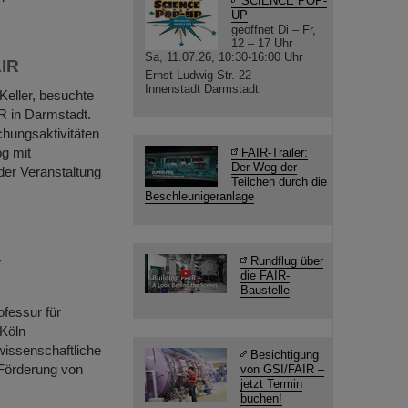
SCIENCE POP-
UP
geöffnet Di – Fr,
12 – 17 Uhr
Sa, 11.07.26, 10:30-16:00 Uhr
AIR
Ernst-Ludwig-Str. 22
Innenstadt Darmstadt
Keller, besuchte
R in Darmstadt.
hungsaktivitäten
og mit
FAIR-Trailer:
Der Weg der
der Veranstaltung
Teilchen durch die
Beschleunigeranlage
r
Rundflug über
die FAIR-
Baustelle
fessur für
 Köln
wissenschaftliche
Besichtigung
 Förderung von
von GSI/FAIR –
jetzt Termin
buchen!