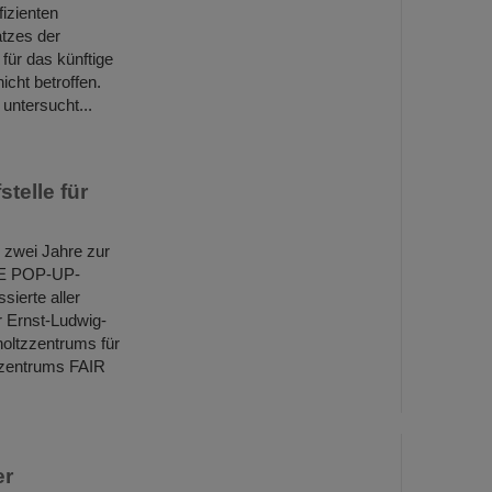
izienten
atzes der
für das künftige
cht betroffen.
untersucht...
telle für
 zwei Jahre zur
NCE POP-UP-
sierte aller
er Ernst-Ludwig-
holtzzentrums für
rzentrums FAIR
er