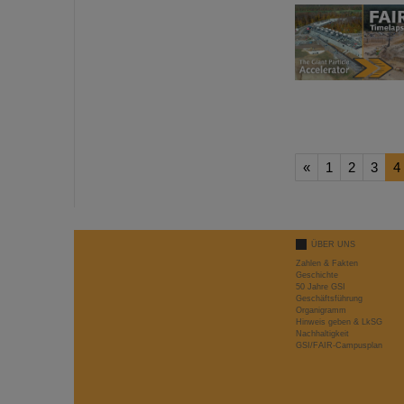
«
1
2
3
4
ÜBER UNS
Zahlen & Fakten
Geschichte
50 Jahre GSI
Geschäftsführung
Organigramm
Hinweis geben & LkSG
Nachhaltigkeit
GSI/FAIR-Campusplan