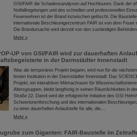
GSI/FAIR die Schadensanalysen auf Hochtouren. Dank der eff
Notfallregelungen und des schnellen und professionellen Eins
Feuerwehren ist der Brand inzwischen gelöscht. Die Baustelle 
internationale Beschleunigerzentrum FAIR ist von dem Feuer ni
Die Brandursache wird derzeit von den zuständigen Behörden 
Mehr »
P-UP von GSI/FAIR wird zur dauerhaften Anlaufs
ftsbegeisterte in der Darmstädter Innenstadt
Was als temporäres Projekt begann, wird nun für die nächsten
festen Institution in der Darmstädter Innenstadt: Das SCIE
Projekt, ein interaktiver Mitmachraum für Wissenschaftsinteres
Altersgruppen, bleibt langfristig in seinen Räumlichkeiten in d
Straße 22. Damit wird die erfolgreiche Initiative des GSI Helm
Schwerionenforschung und des internationalen Beschleunige
zu einer dauerhaften Anlaufstelle für alle, die…
Mehr »
ugrube zum Giganten: FAIR-Baustelle im Zeitraff