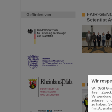
FAIR-GENC
Gefördert von
Scientist 
Wir respe
Bundestag
Wir (GSI Gmb
ihrem Zweck
Verwendung v
zulassen und
zu haben. Si
(mit Ausnahm