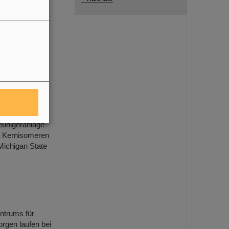
IR sowie die
ung neuer
GSI
bekannt für
uperschweren
: Das
eunigeranlage
on Kernisomeren
Michigan State
R
trums für
rgen laufen bei