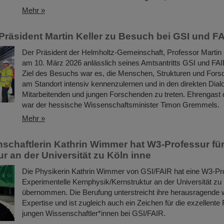
Mehr »
Präsident Martin Keller zu Besuch bei GSI und F
Der Präsident der Helmholtz-Gemeinschaft, Professor Martin 
am 10. März 2026 anlässlich seines Amtsantritts GSI und FAI
Ziel des Besuchs war es, die Menschen, Strukturen und Forsc
am Standort intensiv kennenzulernen und in den direkten Dial
Mitarbeitenden und jungen Forschenden zu treten. Ehrengast 
war der hessische Wissenschaftsminister Timon Gremmels.
Mehr »
schaftlerin Kathrin Wimmer hat W3-Professur fü
r an der Universität zu Köln inne
Die Physikerin Kathrin Wimmer von GSI/FAIR hat eine W3-Pro
Experimentelle Kernphysik/Kernstruktur an der Universität zu
übernommen. Die Berufung unterstreicht ihre herausragende 
Expertise und ist zugleich auch ein Zeichen für die exzellente
jungen Wissenschaftler*innen bei GSI/FAIR.