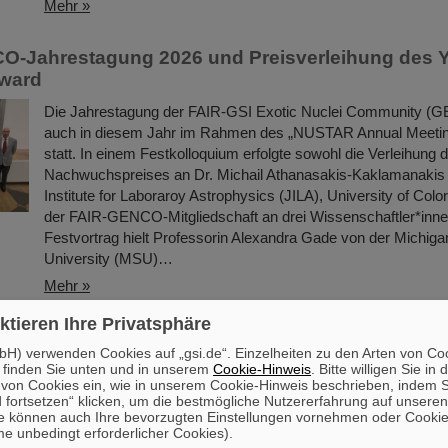
Mehr »
O-Jahrestagung 2026 und Preisverleihung des 
Award
Die Jahrestagung der FAIR-GSI Exotic Nuclei Community (
auch in diesem Jahr im Rahmen des „NUSTAR Annual Meetin
statt. In einem Festkolloquium erfolgte sowohl die Verleihung 
Nachwuchspreises an Dr. Michail Athanasakis-Kaklamanakis
Institute for Laboraroy Astrophysics (JILA), University of Colo
der FAIR-GENCO-Mitgliedschaft an drei Wissenschaftler*inn
Festvortrag hielt Professorin Alexandra Gade von der Michiga
University (MSU)…
Mehr »
ktieren Ihre Privatsphäre
sabgeordnete Svenja Schulze zu Besuch bei GSI
H) verwenden Cookies auf „gsi.de“. Einzelheiten zu den Arten von Co
 finden Sie unten und in unserem
Cookie-Hinweis
. Bitte willigen Sie in 
Die Bundestagsabgeordnete Svenja Schulze (SPD), Bundesmini
on Cookies ein, wie in unserem Cookie-Hinweis beschrieben, indem Si
wirtschaftliche Zusammenarbeit und Entwicklung, besuchte 
 fortsetzen“ klicken, um die bestmögliche Nutzererfahrung auf unsere
dem hessischen Landtagsabgeordneten Bijan Kaffenberger (
e können auch Ihre bevorzugten Einstellungen vornehmen oder Cooki
FAIR in Darmstadt. Im Mittelpunkt des Besuchs standen die 
e unbedingt erforderlicher Cookies).