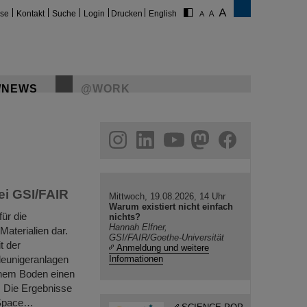
ise
Kontakt
Suche
Login
Drucken
English
/NEWS
@WORK
gram
linkedin
youtube
helmholtz.social
facebook
ei GSI/FAIR
Mittwoch, 19.08.2026, 14 Uhr
Warum existiert nicht einfach
ür die
nichts?
Hannah Elfner,
Materialien dar.
GSI/FAIR/Goethe-Universität
t der
Anmeldung und weitere
leunigeranlagen
Informationen
chem Boden einen
. Die Ergebnisse
n Space…