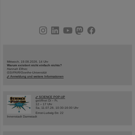
instagram
linkedin
youtube
helmholtz.social
facebook
Mittwoch, 19.08.2026, 14 Uhr
Warum existiert nicht einfach nichts?
Hannah Elfner,
GSI/FAIR/Goethe-Universität
Anmeldung und weitere Informationen
SCIENCE POP-UP
geöffnet Di – Fr,
12 – 17 Uhr
Sa, 11.07.26, 10:30-16:00 Uhr
Ernst-Ludwig-Str. 22
Innenstadt Darmstadt