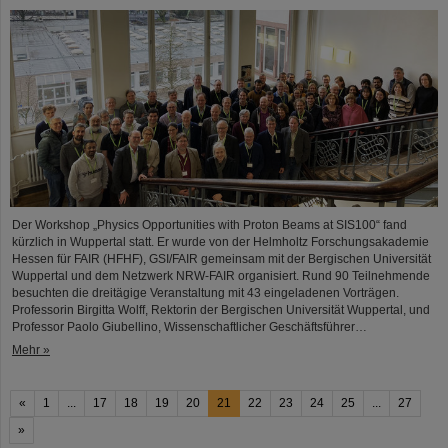
Der Workshop „Physics Opportunities with Proton Beams at SIS100“ fand
kürzlich in Wuppertal statt. Er wurde von der Helmholtz Forschungsakademie
Hessen für FAIR (HFHF), GSI/FAIR gemeinsam mit der Bergischen Universität
Wuppertal und dem Netzwerk NRW-FAIR organisiert. Rund 90 Teilnehmende
besuchten die dreitägige Veranstaltung mit 43 eingeladenen Vorträgen.
Professorin Birgitta Wolff, Rektorin der Bergischen Universität Wuppertal, und
Professor Paolo Giubellino, Wissenschaftlicher Geschäftsführer…
Mehr »
«
1
...
17
18
19
20
21
22
23
24
25
...
27
»