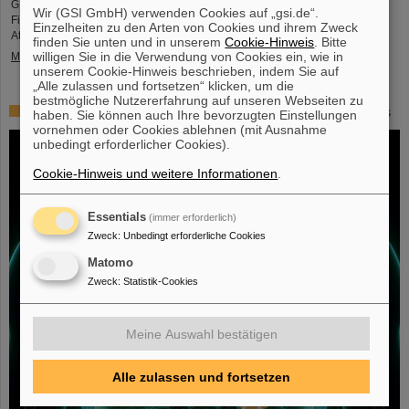
GENCO. Den Festvortrag hielt Professor em. Juha Äystö (Univ. Jyväskylä,
Wir (GSI GmbH) verwenden Cookies auf „gsi.de“.
Finnland) zum Thema „Präzisionsexperimente mit gestoppten exotischen
Einzelheiten zu den Arten von Cookies und ihrem Zweck
Atomkernen“.
finden Sie unten und in unserem
Cookie-Hinweis
. Bitte
willigen Sie in die Verwendung von Cookies ein, wie in
Mehr »
unserem Cookie-Hinweis beschrieben, indem Sie auf
„Alle zulassen und fortsetzen“ klicken, um die
bestmögliche Nutzererfahrung auf unseren Webseiten zu
Mit Schwerionentherapie gegen Leber- und Lungenkrebs
haben. Sie können auch Ihre bevorzugten Einstellungen
vornehmen oder Cookies ablehnen (mit Ausnahme
unbedingt erforderlicher Cookies).
Cookie-Hinweis und weitere Informationen
.
Essentials
(immer erforderlich)
Zweck
:
Unbedingt erforderliche Cookies
Matomo
Zweck
:
Statistik-Cookies
Meine Auswahl bestätigen
Alle zulassen und fortsetzen