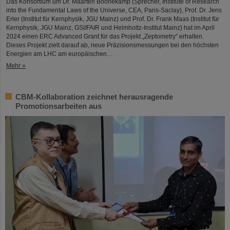
Das Konsortium um Dr. Maarten Boonekamp (Sprecher, Institute of Research
into the Fundamental Laws of the Universe, CEA, Paris-Saclay), Prof. Dr. Jens
Erler (Institut für Kernphysik, JGU Mainz) und Prof. Dr. Frank Maas (Institut für
Kernphysik, JGU Mainz, GSI/FAIR und Helmholtz-Institut Mainz) hat im April
2024 einen ERC Advanced Grant für das Projekt „Zeptometry” erhalten.
Dieses Projekt zielt darauf ab, neue Präzisionsmessungen bei den höchsten
Energien am LHC am europäischen…
Mehr »
CBM-Kollaboration zeichnet herausragende
Promotionsarbeiten aus