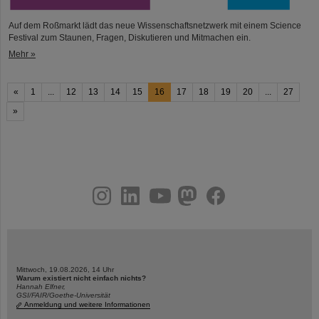
Auf dem Roßmarkt lädt das neue Wissenschaftsnetzwerk mit einem Science
Festival zum Staunen, Fragen, Diskutieren und Mitmachen ein.
Mehr »
«
1
...
12
13
14
15
16
17
18
19
20
...
27
»
instagram
linkedin
youtube
helmholtz.social
facebook
Mittwoch, 19.08.2026, 14 Uhr
Warum existiert nicht einfach nichts?
Hannah Elfner,
GSI/FAIR/Goethe-Universität
Anmeldung und weitere Informationen