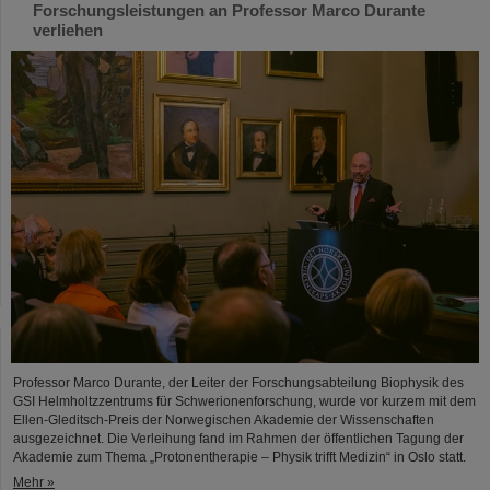
Forschungsleistungen an Professor Marco Durante
verliehen
Professor Marco Durante, der Leiter der Forschungsabteilung Biophysik des
GSI Helmholtzzentrums für Schwerionenforschung, wurde vor kurzem mit dem
Ellen-Gleditsch-Preis der Norwegischen Akademie der Wissenschaften
ausgezeichnet. Die Verleihung fand im Rahmen der öffentlichen Tagung der
Akademie zum Thema „Protonentherapie – Physik trifft Medizin“ in Oslo statt.
Mehr »