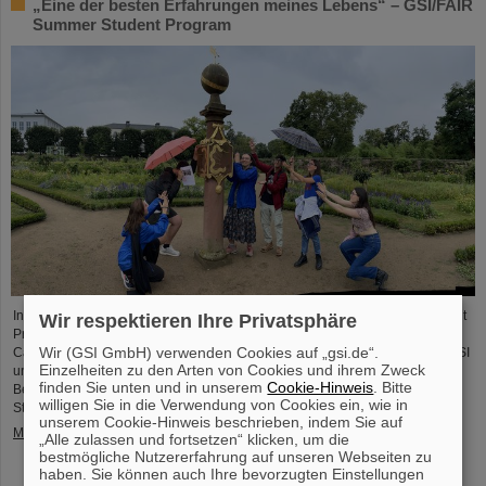
„Eine der besten Erfahrungen meines Lebens“ – GSI/FAIR
Summer Student Program
In diesem Jahr nahmen 31 Studierende aus 16 Ländern am Summer Student
Wir respektieren Ihre Privatsphäre
Program bei GSI und FAIR teil. Sie verbrachten acht Wochen auf dem
Wir (GSI GmbH) verwenden Cookies auf „gsi.de“.
Campus, machten sich mit den Experimenten und Forschungsfeldern von GSI
Einzelheiten zu den Arten von Cookies und ihrem Zweck
und FAIR vertraut und tauchten in die Atmosphäre eines internationalen
finden Sie unten und in unserem
Cookie-Hinweis
. Bitte
Beschleunigerlabors ein. Einblicke bietet der Fotowettbewerb der Summer
willigen Sie in die Verwendung von Cookies ein, wie in
Students.
unserem Cookie-Hinweis beschrieben, indem Sie auf
Mehr »
„Alle zulassen und fortsetzen“ klicken, um die
bestmögliche Nutzererfahrung auf unseren Webseiten zu
haben. Sie können auch Ihre bevorzugten Einstellungen