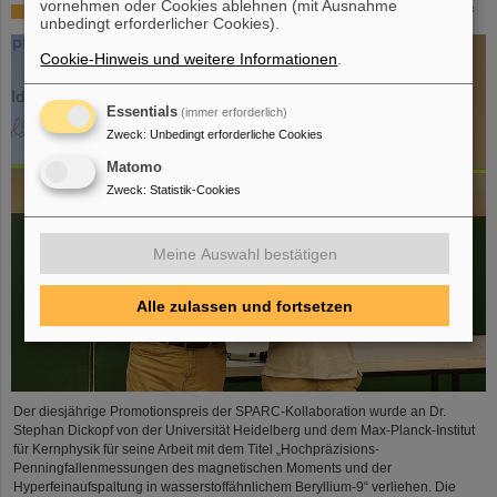
vornehmen oder Cookies ablehnen (mit Ausnahme
SPARC-Promotionspreis 2024 geht an Dr. Stefan Dickopf
unbedingt erforderlicher Cookies).
Cookie-Hinweis und weitere Informationen
.
Essentials
(immer erforderlich)
Zweck
:
Unbedingt erforderliche Cookies
Matomo
Zweck
:
Statistik-Cookies
Meine Auswahl bestätigen
Alle zulassen und fortsetzen
Der diesjährige Promotionspreis der SPARC-Kollaboration wurde an Dr.
Stephan Dickopf von der Universität Heidelberg und dem Max-Planck-Institut
für Kernphysik für seine Arbeit mit dem Titel „Hochpräzisions-
Penningfallenmessungen des magnetischen Moments und der
Hyperfeinaufspaltung in wasserstoffähnlichem Beryllium-9“ verliehen. Die