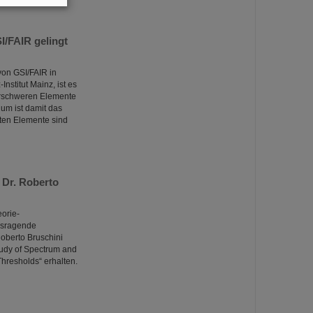
I/FAIR gelingt
von GSI/FAIR in
stitut Mainz, ist es
erschweren Elemente
m ist damit das
rten Elemente sind
 Dr. Roberto
orie-
ausragende
Roberto Bruschini
Study of Spectrum and
resholds“ erhalten.