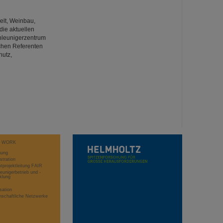
elt, Weinbau,
die aktuellen
chleunigerzentrum
ichen Referenten
hutz,
T WORK
hung
stration
projektleitung FAIR
eunigerbetrieb und -
klung
sation
schaftliche Netzwerke