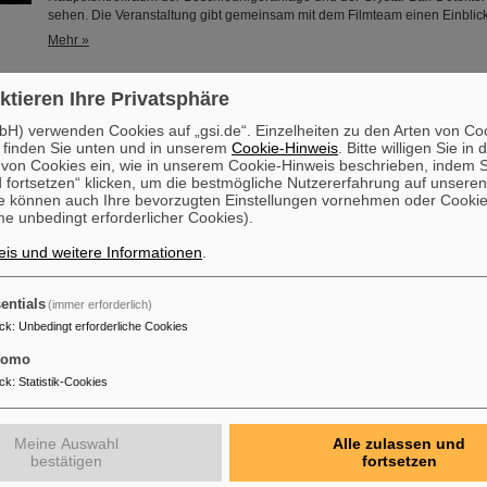
sehen. Die Veranstaltung gibt gemeinsam mit dem Filmteam einen Einblic
Mehr »
ebte Messung des exotischen Betazerfalls in Thallium hilft bei
ktieren Ihre Privatsphäre
 Sonnenentstehung
H) verwenden Cookies auf „gsi.de“. Einzelheiten zu den Arten von Co
Wie lange hat eigentlich die Bildung unserer Sonne in ihrer stellaren Kin
 finden Sie unten und in unserem
Cookie-Hinweis
. Bitte willigen Sie in 
Eine internationale Kollaboration von Wissenschaftler*innen ist einer Antw
on Cookies ein, wie in unserem Cookie-Hinweis beschrieben, indem Si
nähergekommen. Ihnen gelang die Messung des gebundenen Beta-Zerfalls
 fortsetzen“ klicken, um die bestmögliche Nutzererfahrung auf unsere
ionisiertem Thallium am Experimentierspeicherring (ESR) von GSI/FAIR. 
e können auch Ihre bevorzugten Einstellungen vornehmen oder Cooki
e unbedingt erforderlicher Cookies).
tiefgreifende Auswirkungen auf die Produktion von radioaktivem Blei in S
asymptotischen Riesenast (sogenannte AGB-Sterne) und ...
is und weitere Informationen
.
Mehr »
entials
(immer erforderlich)
SI/FAIR untersucht – Forschende messen Kerneigenschaften vo
ck
:
Unbedingt erforderliche Cookies
tomo
Wo endet das Periodensystem der chemischen Elemente und welche Proz
Existenz der schwersten Elemente? Einem internationalen Forschungsteam
ck
:
Statistik-Cookies
einer Beantwortung näher zu kommen und mit Messungen an der GSI/FAI
Beschleunigeranlage und in Laboren der Johannes Gutenberg-Universität
Einblick in die Struktur von Fermium-Atomkernen (Element 100) mit unters
Meine Auswahl
Alle zulassen und
Anzahlen an Neutronen zu gewinnen. Mit modernen Laserspektroskopiet
bestätigen
fortsetzen
sie…