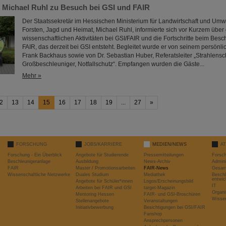
r Michael Ruhl zu Besuch bei GSI und FAIR
Der Staatssekretär im Hessischen Ministerium für Landwirtschaft und Umw
Forsten, Jagd und Heimat, Michael Ruhl, informierte sich vor Kurzem über 
wissenschaftlichen Aktivitäten bei GSI/FAIR und die Fortschritte beim Bes
FAIR, das derzeit bei GSI entsteht. Begleitet wurde er von seinem persönl
Frank Backhaus sowie von Dr. Sebastian Huber, Referatsleiter „Strahlensc
Großbeschleuniger, Notfallschutz“. Empfangen wurden die Gäste...
Mehr »
2
13
14
15
16
17
18
19
...
27
»
FORSCHUNG
JOBS/KARRIERE
MEDIEN/NEWS
A
Forschung - Ein Überblick
Angebote für Studierende
Pressemitteilungen
Forsc
Beschleunigeranlage
Ausbildung
News-Archiv
Admini
FAIR
Master / Promotionsarbeiten
FAIR-News
Gesamt
Wissenschaftliche Netzwerke
Duales Studium
Mediathek
Beschl
entwic
Angebote für Schüler*innen
Logos/Erscheinungsbild
IT
Arbeiten bei FAIR und GSI
target-Magazin
Organi
Mentoring Hessen
FAIR- und GSI-Broschüren
Wissen
Stellenangebote
Veranstaltungen
Initiativbewerbung
Besichtigungen bei GSI/FAIR
Fanshop
Ansprechpersonen