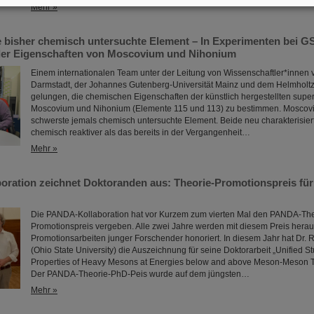
Mehr »
 bisher chemisch untersuchte Element – In Experimenten bei GS
er Eigenschaften von Moscovium und Nihonium
Einem internationalen Team unter der Leitung von Wissenschaftler*innen 
Darmstadt, der Johannes Gutenberg-Universität Mainz und dem Helmholtz-In
gelungen, die chemischen Eigenschaften der künstlich hergestellten sup
Moscovium und Nihonium (Elemente 115 und 113) zu bestimmen. Moscoviu
schwerste jemals chemisch untersuchte Element. Beide neu charakterisie
chemisch reaktiver als das bereits in der Vergangenheit…
Mehr »
ration zeichnet Doktoranden aus: Theorie-Promotionspreis für
Die PANDA-Kollaboration hat vor Kurzem zum vierten Mal den PANDA-The
Promotionspreis vergeben. Alle zwei Jahre werden mit diesem Preis her
Promotionsarbeiten junger Forschender honoriert. In diesem Jahr hat Dr. 
(Ohio State University) die Auszeichnung für seine Doktorarbeit „Unified 
Properties of Heavy Mesons at Energies below and above Meson-Meson Th
Der PANDA-Theorie-PhD-Peis wurde auf dem jüngsten…
Mehr »