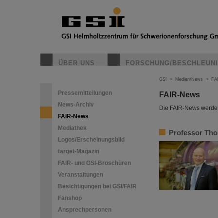
ÜBER UNS
FORSCHUNG/BESCHLEUN
GSI
>
Medien/News
>
FA
Pressemitteilungen
FAIR-News
News-Archiv
Die FAIR-News werden 
FAIR-News
Mediathek
Professor Tho
Logos/Erscheinungsbild
target-Magazin
FAIR- und GSI-Broschüren
Veranstaltungen
Besichtigungen bei GSI/FAIR
Fanshop
Ansprechpersonen