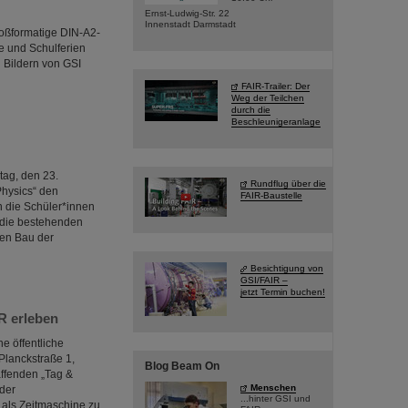
Ernst-Ludwig-Str. 22
Innenstadt Darmstadt
roßformatige DIN-A2-
ge und Schulferien
 Bildern von GSI
FAIR-Trailer: Der
Weg der Teilchen
durch die
Beschleunigeranlage
ag, den 23.
Rundflug über die
Physics“ den
FAIR-Baustelle
 die Schüler*innen
 die bestehenden
den Bau der
Besichtigung von
GSI/FAIR –
jetzt Termin buchen!
R erleben
e öffentliche
Planckstraße 1,
Blog Beam On
affenden „Tag &
Menschen
 der
...hinter GSI und
 als Zeitmaschine zu