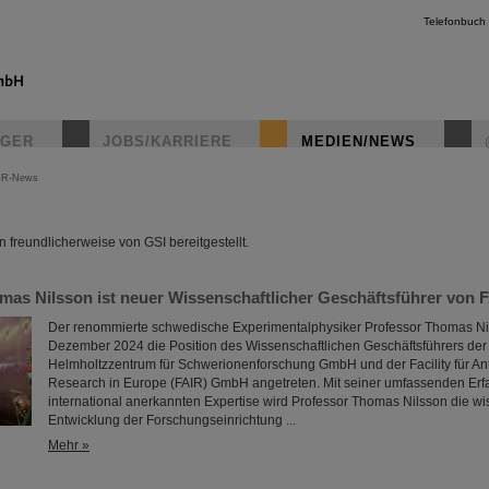
Telefonbuch
IGER
JOBS/KARRIERE
MEDIEN/NEWS
IR-News
instagr
freundlicherweise von GSI bereitgestellt.
mas Nilsson ist neuer Wissenschaftlicher Geschäftsführer von 
Der renommierte schwedische Experimentalphysiker Professor Thomas Ni
Dezember 2024 die Position des Wissenschaftlichen Geschäftsführers der
Helmholtzzentrum für Schwerionenforschung GmbH und der Facility für Ant
Research in Europe (FAIR) GmbH angetreten. Mit seiner umfassenden Er
international anerkannten Expertise wird Professor Thomas Nilsson die wi
Entwicklung der Forschungseinrichtung ...
Mehr »