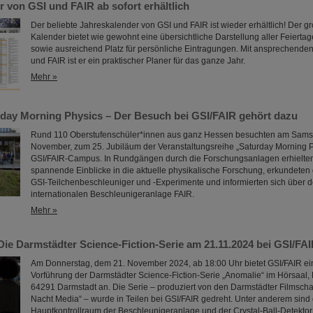
 von GSI und FAIR ab sofort erhältlich
Der beliebte Jahreskalender von GSI und FAIR ist wieder erhältlich! Der g
Kalender bietet wie gewohnt eine übersichtliche Darstellung aller Feierta
sowie ausreichend Platz für persönliche Eintragungen. Mit ansprechenden
und FAIR ist er ein praktischer Planer für das ganze Jahr.
Mehr »
rday Morning Physics – Der Besuch bei GSI/FAIR gehört dazu
Rund 110 Oberstufenschüler*innen aus ganz Hessen besuchten am Samst
November, zum 25. Jubiläum der Veranstaltungsreihe „Saturday Morning 
GSI/FAIR-Campus. In Rundgängen durch die Forschungsanlagen erhielten
spannende Einblicke in die aktuelle physikalische Forschung, erkundeten
GSI-Teilchenbeschleuniger und -Experimente und informierten sich über 
internationalen Beschleunigeranlage FAIR.
Mehr »
e Darmstädter Science-Fiction-Serie am 21.11.2024 bei GSI/FAI
Am Donnerstag, dem 21. November 2024, ab 18:00 Uhr bietet GSI/FAIR ein
Vorführung der Darmstädter Science-Fiction-Serie „Anomalie“ im Hörsaal, 
64291 Darmstadt an. Die Serie – produziert von den Darmstädter Filmsch
Nacht Media“ – wurde in Teilen bei GSI/FAIR gedreht. Unter anderem sind
Hauptkontrollraum der Beschleunigeranlage und der Crystal-Ball-Detektor