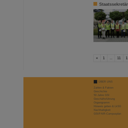
Staatssekretä
«
1
...
11
1
ÜBER UNS
Zahlen & Fakten
Geschichte
50 Jahre GSI
Geschäftsführung
Organigramm
Hinweis geben & LkSG
Nachhaltigkeit
GSI/FAIR-Campusplan