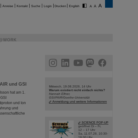
Anreise
Kontakt
Suche
Login
Drucken
English
@WORK
am
linkedin
youtube
helmholtz.social
facebook
FAIR und GSI
Mittwoch, 19.08.2026, 14 Uhr
Warum existiert nicht einfach nichts?
lsson hat am 1.
Hannah Elfner,
 GSI
GSI/FAIR/Goethe-Universität
Anmeldung und weitere Informationen
iproton und Ion
fahrung und
ssenschaftliche
SCIENCE POP-UP
geöffnet Di – Fr,
12 – 17 Uhr
Sa, 11.07.26, 10:30-
16:00 Uhr