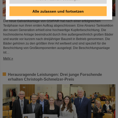
Alle zulassen und fortsetzen
Die neue Galvanikanlage von GSI/FAIR hat nach einer erfolgreichen
Testphase nun ihren ersten Auftrag abgeschlossen: Eine Alvarez-Tanksektion
der neuen Generation erhielt eine hochwertige Kupferbeschichtung. Die
hochmoderne Anlage beeindruckt durch ihre außergewöhnlich großen Bäder
und wurde vor kurzem nach dreijähriger Bauzeit in Betrieb genommen. Die
Bäder gehören zu den größten ihrer Art weltweit und sind speziell für die
Beschichtung von Großkomponenten ausgelegt. Die Beschichtungsanlage
ist…
Mehr »
Herausragende Leistungen: Drei junge Forschende
erhalten Christoph-Schmelzer-Preis