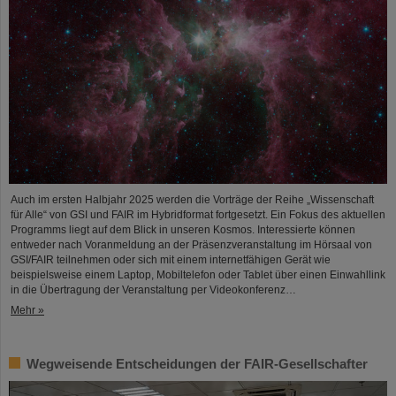
Auch im ersten Halbjahr 2025 werden die Vorträge der Reihe „Wissenschaft
für Alle“ von GSI und FAIR im Hybridformat fortgesetzt. Ein Fokus des aktuellen
Programms liegt auf dem Blick in unseren Kosmos. Interessierte können
entweder nach Voranmeldung an der Präsenzveranstaltung im Hörsaal von
GSI/FAIR teilnehmen oder sich mit einem internetfähigen Gerät wie
beispielsweise einem Laptop, Mobiltelefon oder Tablet über einen Einwahllink
in die Übertragung der Veranstaltung per Videokonferenz…
Mehr »
Wegweisende Entscheidungen der FAIR-Gesellschafter