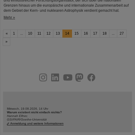
und einflussreicher Forschungsorganisator, der sich über die nationalen
Grenzen hinaus um die europäische und internationale Zusammenarbeit auf
dem Gebiet der Kern- und nuklearen Astrophysik verdient gemacht hat.
Mehr »
«
1
...
10
11
12
13
14
15
16
17
18
...
27
»
instagram
linkedin
youtube
helmholtz.social
facebook
Mittwoch, 19.08.2026, 14 Uhr
Warum existiert nicht einfach nichts?
Hannah Elfner,
GSI/FAIR/Goethe-Universität
Anmeldung und weitere Informationen