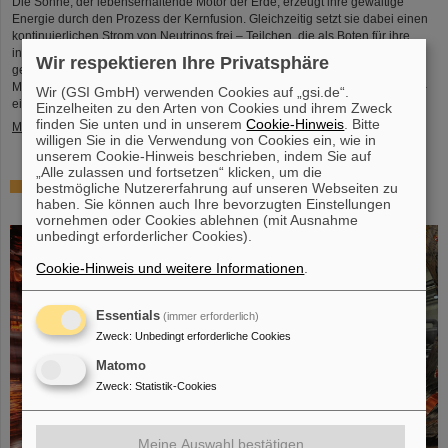
Die Sonne, der lebenserhaltende Motor der Erde, erzeugt ihre gewaltige
Energie durch den Prozess der Kernfusion. Gleichzeitig setzt sie dabei einen
kontinuierlichen Strom von Neutrinos frei – Teilchen, die als Boten für ihre
innere Dynamik fungieren. Obwohl moderne Neutrinodetektoren das
Wir respektieren Ihre Privatsphäre
gegenwärtige Verhalten der Sonne enthüllen, bleiben bezüglich ihrer über
Millionen von Jahren andauernden Stabilität wesentliche Fragen bestehen –
Wir (GSI GmbH) verwenden Cookies auf „gsi.de“.
ein Zeitraum, der ...
Einzelheiten zu den Arten von Cookies und ihrem Zweck
finden Sie unten und in unserem
Cookie-Hinweis
. Bitte
Mehr »
willigen Sie in die Verwendung von Cookies ein, wie in
unserem Cookie-Hinweis beschrieben, indem Sie auf
„Alle zulassen und fortsetzen“ klicken, um die
Glänzender Fortschritt: Erste Tanksektion des neuen
bestmögliche Nutzererfahrung auf unseren Webseiten zu
haben. Sie können auch Ihre bevorzugten Einstellungen
Alvarez erfolgreich verkupfert
vornehmen oder Cookies ablehnen (mit Ausnahme
unbedingt erforderlicher Cookies).
Cookie-Hinweis und weitere Informationen
.
Essentials
(immer erforderlich)
Zweck
:
Unbedingt erforderliche Cookies
Matomo
Zweck
:
Statistik-Cookies
Meine Auswahl bestätigen