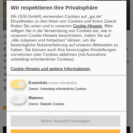
Wir respektieren Ihre Privatsphäre
Wir (GSI GmbH) verwenden Cookies auf „gsi.de“.
Einzelheiten zu den Arten von Cookies und ihrem Zweck
finden Sie unten und in unserem
Cookie-Hinweis
. Bitte
willigen Sie in die Verwendung von Cookies ein, wie in
unserem Cookie-Hinweis beschrieben, indem Sie auf
Dr. Guy Leckenby ist für seine herausragende Promotionsarbeit
„Alle zulassen und fortsetzen“ klicken, um die
zur Untersuchung des gebundenen Betazerfalls mit
bestmögliche Nutzererfahrung auf unseren Webseiten zu
Experimenten am GSI/FAIR-Experimentierspeicherring ESR mit
haben. Sie können auch Ihre bevorzugten Einstellungen
vornehmen oder Cookies ablehnen (mit Ausnahme
dem FAIR-GSI PhD Award 2025 ausgezeichnet worden. Seine
unbedingt erforderlicher Cookies).
Präzisionsmessung an vollständig ionisierten Thallium-205-Ionen
trug zur Lösung eines seit Jahrzehnten bestehenden Rätsels
Cookie-Hinweis und weitere Informationen
.
über den Ursprung von Blei in unserem Sonnensystem bei und
stellt eine herausragende Leistung für GSI/FAIR dar.
Essentials
(immer erforderlich)
Mehr »
Zweck
:
Unbedingt erforderliche Cookies
Matomo
Zweck
:
Statistik-Cookies
ALICE löst Rätsel um Erzeugung und
Überleben leichter Atomkerne – GSI/FAIR-
Forschende beteiligt
Meine Auswahl bestätigen