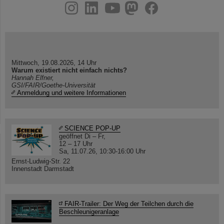
instagram
linkedin
youtube
helmholtz.social
facebook
Mittwoch, 19.08.2026, 14 Uhr
Warum existiert nicht einfach nichts?
Hannah Elfner,
GSI/FAIR/Goethe-Universität
Anmeldung und weitere Informationen
SCIENCE POP-UP
geöffnet Di – Fr,
12 – 17 Uhr
Sa, 11.07.26, 10:30-16:00 Uhr
Ernst-Ludwig-Str. 22
Innenstadt Darmstadt
FAIR-Trailer: Der Weg der Teilchen durch die
Beschleunigeranlage