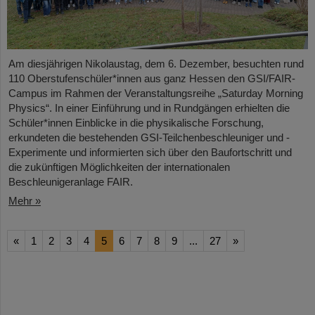
Am diesjährigen Nikolaustag, dem 6. Dezember, besuchten rund
110 Oberstufenschüler*innen aus ganz Hessen den GSI/FAIR-
Campus im Rahmen der Veranstaltungsreihe „Saturday Morning
Physics“. In einer Einführung und in Rundgängen erhielten die
Schüler*innen Einblicke in die physikalische Forschung,
erkundeten die bestehenden GSI-Teilchenbeschleuniger und -
Experimente und informierten sich über den Baufortschritt und
die zukünftigen Möglichkeiten der internationalen
Beschleunigeranlage FAIR.
Mehr »
«
1
2
3
4
5
6
7
8
9
...
27
»