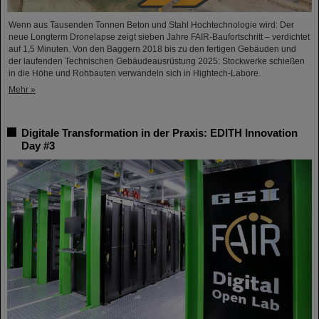
Wenn aus Tausenden Tonnen Beton und Stahl Hochtechnologie wird: Der
neue Longterm Dronelapse zeigt sieben Jahre FAIR-Baufortschritt – verdichtet
auf 1,5 Minuten. Von den Baggern 2018 bis zu den fertigen Gebäuden und
der laufenden Technischen Gebäudeausrüstung 2025: Stockwerke schießen
in die Höhe und Rohbauten verwandeln sich in Hightech-Labore.​
Mehr »
Digitale Transformation in der Praxis: EDITH Innovation
Day #3