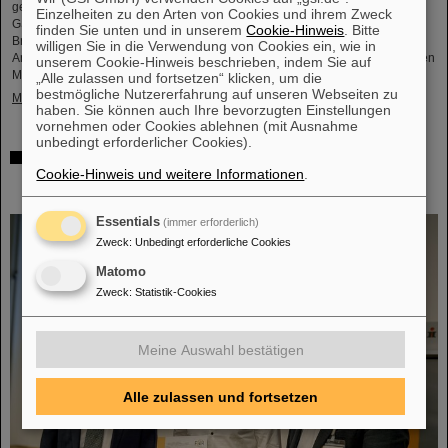
gemeinsam mit ihren internationalen Kooperationspartnern, darunter auch
Einzelheiten zu den Arten von Cookies und ihrem Zweck
GSI/FAIR in Darmstadt, eine bahnbrechende Entdeckung gemacht, die eine
finden Sie unten und in unserem
Cookie-Hinweis
. Bitte
Brücke zwischen künstlicher Intelligenz und Kernphysik schlägt. Durch die
willigen Sie in die Verwendung von Cookies ein, wie in
Anwendung von Deep-Learning-Techniken identifizierte das Team zum ersten
unserem Cookie-Hinweis beschrieben, indem Sie auf
Mal seit 25 Jahren einen neuen Doppel-Lambda-Hyperkern. Dies ist die…
„Alle zulassen und fortsetzen“ klicken, um die
bestmögliche Nutzererfahrung auf unseren Webseiten zu
Mehr »
haben. Sie können auch Ihre bevorzugten Einstellungen
vornehmen oder Cookies ablehnen (mit Ausnahme
unbedingt erforderlicher Cookies).
FAIR-GSI-Promotionspreis für Dr. Guy Leckenby –
Cookie-Hinweis und weitere Informationen
.
Bahnbrechende exotische Zerfallsmessung enthüllt
Entstehung des Sonnensystems
Essentials
(immer erforderlich)
Zweck
:
Unbedingt erforderliche Cookies
Matomo
Zweck
:
Statistik-Cookies
Meine Auswahl bestätigen
Alle zulassen und fortsetzen