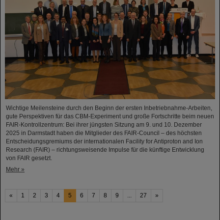
Wichtige Meilensteine durch den Beginn der ersten Inbetriebnahme-Arbeiten,
gute Perspektiven für das CBM-Experiment und große Fortschritte beim neuen
FAIR-Kontrollzentrum: Bei ihrer jüngsten Sitzung am 9. und 10. Dezember
2025 in Darmstadt haben die Mitglieder des FAIR-Council – des höchsten
Entscheidungsgremiums der internationalen Facility for Antiproton and Ion
Research (FAIR) – richtungsweisende Impulse für die künftige Entwicklung
von FAIR gesetzt.
Mehr »
«
1
2
3
4
5
6
7
8
9
...
27
»