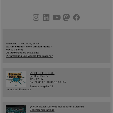
instagram
linkedin
youtube
helmholtz.social
facebook
Mittwoch, 19.08.2026, 14 Uhr
Warum existiert nicht einfach nichts?
Hannah Elfner,
GSI/FAIR/Goethe-Universität
Anmeldung und weitere Informationen
SCIENCE POP-UP
geöffnet Di – Fr,
12 – 17 Uhr
Sa, 22.08.26, 10:30-16:00 Uhr
Ernst-Ludwig-Str. 22
Innenstadt Darmstadt
FAIR-Trailer: Der Weg der Teilchen durch die
Beschleunigeranlage