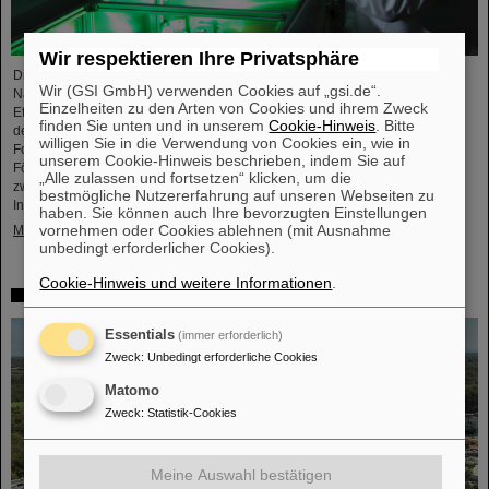
Wir respektieren Ihre Privatsphäre
Dr. Yannik Zobus, Laserphysiker bei GSI/FAIR, leitet seit dem 1. Mai 2026 die
Wir (GSI GmbH) verwenden Cookies auf „gsi.de“.
Nachwuchsgruppe LASE-FUSE (LAser Simulation for Enhanced FUSion
Einzelheiten zu den Arten von Cookies und ihrem Zweck
Efficiency – Lasersimulation zur Erhöhung der Fusionseffizienz). Im Rahmen
finden Sie unten und in unserem
Cookie-Hinweis
. Bitte
des Förderprogramms „Fusionstalente“ des Bundesministeriums für
willigen Sie in die Verwendung von Cookies ein, wie in
Forschung, Technologie und Raumfahrt (BMFTR) erhält das Projekt eine
unserem Cookie-Hinweis beschrieben, indem Sie auf
Förderung in Höhe von drei Millionen Euro über fünf Jahre. Bereits zum
„Alle zulassen und fortsetzen“ klicken, um die
zweiten Mal wird somit ein Projekt von GSI/FAIR im Rahmen der BMFTR-
bestmögliche Nutzererfahrung auf unseren Webseiten zu
Initiative…
haben. Sie können auch Ihre bevorzugten Einstellungen
vornehmen oder Cookies ablehnen (mit Ausnahme
Mehr »
unbedingt erforderlicher Cookies).
Cookie-Hinweis und weitere Informationen
.
Technischer Defekt als Brandursache bestätigt
Essentials
(immer erforderlich)
Zweck
:
Unbedingt erforderliche Cookies
Matomo
Zweck
:
Statistik-Cookies
Meine Auswahl bestätigen