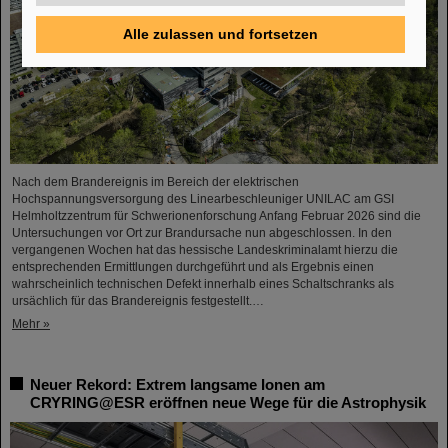
Alle zulassen und fortsetzen
Nach dem Brandereignis im Bereich der elektrischen
Hochspannungsversorgung des Linearbeschleuniger UNILAC am GSI
Helmholtzzentrum für Schwerionenforschung Anfang Februar 2026 sind die
Untersuchungen vor Ort zur Brandursache nun abgeschlossen. In den
vergangenen Wochen hat das hessische Landeskriminalamt hierzu die
entsprechenden Ermittlungen durchgeführt und als Ergebnis einen
wahrscheinlich technischen Defekt innerhalb eines Schaltschranks als
ursächlich für das Brandereignis festgestellt.…
Mehr »
Neuer Rekord: Extrem langsame Ionen am
CRYRING@ESR eröffnen neue Wege für die Astrophysik