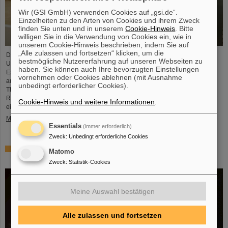
Wir (GSI GmbH) verwenden Cookies auf „gsi.de“.
Einzelheiten zu den Arten von Cookies und ihrem Zweck
finden Sie unten und in unserem
Cookie-Hinweis
. Bitte
willigen Sie in die Verwendung von Cookies ein, wie in
unserem Cookie-Hinweis beschrieben, indem Sie auf
„Alle zulassen und fortsetzen“ klicken, um die
Dr. Guy Leckenby ist für seine herausragende Promotionsarbeit zur
bestmögliche Nutzererfahrung auf unseren Webseiten zu
Untersuchung des gebundenen Betazerfalls mit Experimenten am GSI/FAIR-
haben. Sie können auch Ihre bevorzugten Einstellungen
Experimentierspeicherring ESR mit dem FAIR-GSI PhD Award 2025
vornehmen oder Cookies ablehnen (mit Ausnahme
ausgezeichnet worden. Seine Präzisionsmessung an vollständig ionisierten
unbedingt erforderlicher Cookies).
Thallium-205-Ionen trug zur Lösung eines seit Jahrzehnten bestehenden
Rätsels über den Ursprung von Blei in unserem Sonnensystem bei und stellt
Cookie-Hinweis und weitere Informationen
.
eine herausragende Leistung für GSI/FAIR dar.
Mehr »
Essentials
(immer erforderlich)
Zweck
:
Unbedingt erforderliche Cookies
ALICE löst Rätsel um Erzeugung und Überleben leichter
Matomo
Atomkerne – GSI/FAIR-Forschende beteiligt
Zweck
:
Statistik-Cookies
Meine Auswahl bestätigen
Alle zulassen und fortsetzen