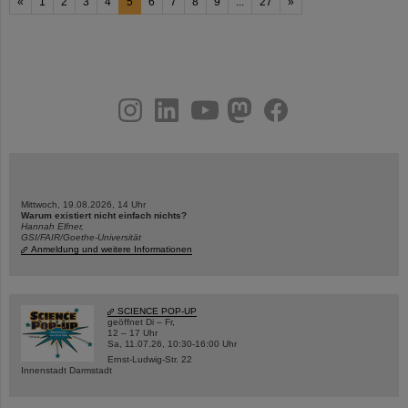
«
1
2
3
4
5
6
7
8
9
...
27
»
instagram
linkedin
youtube
helmholtz.social
facebook
Mittwoch, 19.08.2026, 14 Uhr
Warum existiert nicht einfach nichts?
Hannah Elfner,
GSI/FAIR/Goethe-Universität
Anmeldung und weitere Informationen
SCIENCE POP-UP
geöffnet Di – Fr,
12 – 17 Uhr
Sa, 11.07.26, 10:30-16:00 Uhr
Ernst-Ludwig-Str. 22
Innenstadt Darmstadt