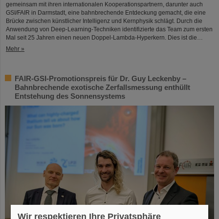
gemeinsam mit ihren internationalen Kooperationspartnern, darunter auch
GSI/FAIR in Darmstadt, eine bahnbrechende Entdeckung gemacht, die eine
Brücke zwischen künstlicher Intelligenz und Kernphysik schlägt. Durch die
Anwendung von Deep-Learning-Techniken identifizierte das Team zum ersten
Mal seit 25 Jahren einen neuen Doppel-Lambda-Hyperkern. Dies ist die…
Mehr »
FAIR-GSI-Promotionspreis für Dr. Guy Leckenby –
Bahnbrechende exotische Zerfallsmessung enthüllt
Entstehung des Sonnensystems
Wir respektieren Ihre Privatsphäre